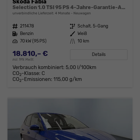
Skoda Fabia
Selection 1.0 TSI 95 PS 4-Jahre-Garantie-AppleCarPlay-AndroidAuto-LED-PDC-Sitzheizung-DAB-Klima
unverbindliche Lieferzeit:
4 Monate
Neuwagen
Fahrzeugnr.
211478
Getriebe
Schalt. 5-Gang
Kraftstoff
Benzin
Außenfarbe
Weiß
Leistung
70 kW (95 PS)
Kilometerstand
10 km
18.810,– €
Details
incl. 19% MwSt.
Verbrauch kombiniert:
5,00 l/100km
CO
-Klasse:
C
2
CO
-Emissionen:
115,00 g/km
2