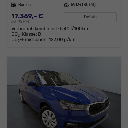
Kraftstoff
Benzin
Leistung
59 kW (80 PS)
17.369,– €
Details
incl. 19% MwSt.
Verbrauch kombiniert:
5,40 l/100km
CO
-Klasse:
D
2
CO
-Emissionen:
122,00 g/km
2