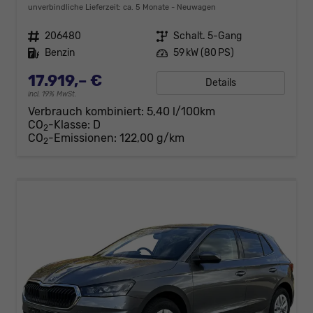
unverbindliche Lieferzeit: ca. 5 Monate
Neuwagen
Fahrzeugnr.
206480
Getriebe
Schalt. 5-Gang
Kraftstoff
Benzin
Leistung
59 kW (80 PS)
17.919,– €
Details
incl. 19% MwSt.
Verbrauch kombiniert:
5,40 l/100km
CO
-Klasse:
D
2
CO
-Emissionen:
122,00 g/km
2