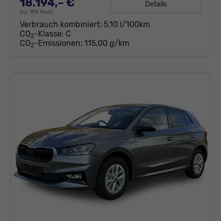
18.194,– €
Details
incl. 19% MwSt.
Verbrauch kombiniert:
5,10 l/100km
CO
-Klasse:
C
2
CO
-Emissionen:
115,00 g/km
2