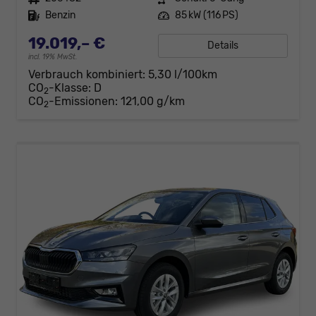
Kraftstoff
Benzin
Leistung
85 kW (116 PS)
19.019,– €
Details
incl. 19% MwSt.
Verbrauch kombiniert:
5,30 l/100km
CO
-Klasse:
D
2
CO
-Emissionen:
121,00 g/km
2