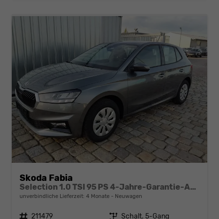
Skoda Fabia
Selection 1.0 TSI 95 PS 4-Jahre-Garantie-AppleCarPlay-AndroidAuto-LED-PDC-Sitzheizung-DAB-Klima
unverbindliche Lieferzeit:
4 Monate
Neuwagen
Fahrzeugnr.
211479
Getriebe
Schalt. 5-Gang