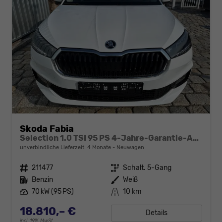
Skoda Fabia
Selection 1.0 TSI 95 PS 4-Jahre-Garantie-AppleCarPlay-AndroidAuto-LED-PDC-Sitzheizung-DAB-Klima
unverbindliche Lieferzeit:
4 Monate
Neuwagen
Fahrzeugnr.
211477
Getriebe
Schalt. 5-Gang
Kraftstoff
Benzin
Außenfarbe
Weiß
Leistung
70 kW (95 PS)
Kilometerstand
10 km
18.810,– €
Details
incl. 19% MwSt.