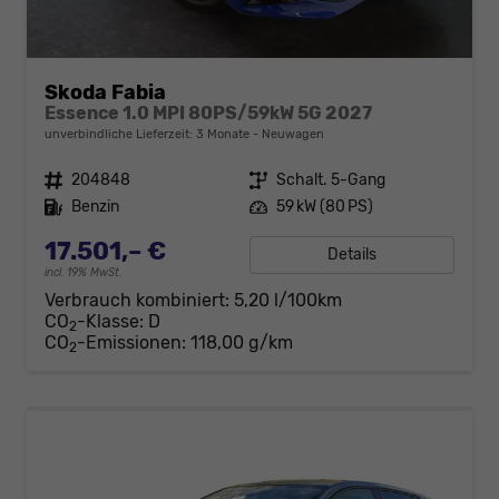
Skoda Fabia
Essence 1.0 MPI 80PS/59kW 5G 2027
unverbindliche Lieferzeit:
3 Monate
Neuwagen
Fahrzeugnr.
204848
Getriebe
Schalt. 5-Gang
Kraftstoff
Benzin
Leistung
59 kW (80 PS)
17.501,– €
Details
incl. 19% MwSt.
Verbrauch kombiniert:
5,20 l/100km
CO
-Klasse:
D
2
CO
-Emissionen:
118,00 g/km
2