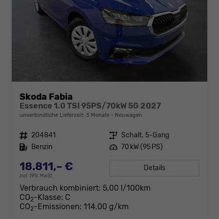
Skoda Fabia
Essence 1.0 TSI 95PS/70kW 5G 2027
unverbindliche Lieferzeit:
3 Monate
Neuwagen
Fahrzeugnr.
204841
Getriebe
Schalt. 5-Gang
Kraftstoff
Benzin
Leistung
70 kW (95 PS)
18.811,– €
Details
incl. 19% MwSt.
Verbrauch kombiniert:
5,00 l/100km
CO
-Klasse:
C
2
CO
-Emissionen:
114,00 g/km
2