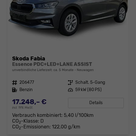
Skoda Fabia
Essence PDC+LED+LANE ASSIST
unverbindliche Lieferzeit: ca. 5 Monate
Neuwagen
Fahrzeugnr.
206477
Getriebe
Schalt. 5-Gang
Kraftstoff
Benzin
Leistung
59 kW (80 PS)
17.248,– €
Details
incl. 19% MwSt.
Verbrauch kombiniert:
5,40 l/100km
CO
-Klasse:
D
2
CO
-Emissionen:
122,00 g/km
2