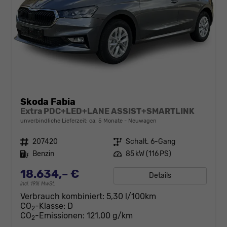
Skoda Fabia
Extra PDC+LED+LANE ASSIST+SMARTLINK
unverbindliche Lieferzeit: ca. 5 Monate
Neuwagen
Fahrzeugnr.
207420
Getriebe
Schalt. 6-Gang
Kraftstoff
Benzin
Leistung
85 kW (116 PS)
18.634,– €
Details
incl. 19% MwSt.
Verbrauch kombiniert:
5,30 l/100km
CO
-Klasse:
D
2
CO
-Emissionen:
121,00 g/km
2