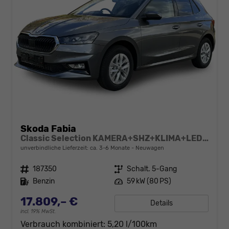
Skoda Fabia
Classic Selection KAMERA+SHZ+KLIMA+LED+15" LM+SMARTLINK
unverbindliche Lieferzeit: ca. 3-6 Monate
Neuwagen
Fahrzeugnr.
187350
Getriebe
Schalt. 5-Gang
Kraftstoff
Benzin
Leistung
59 kW (80 PS)
17.809,– €
Details
incl. 19% MwSt.
Verbrauch kombiniert:
5,20 l/100km