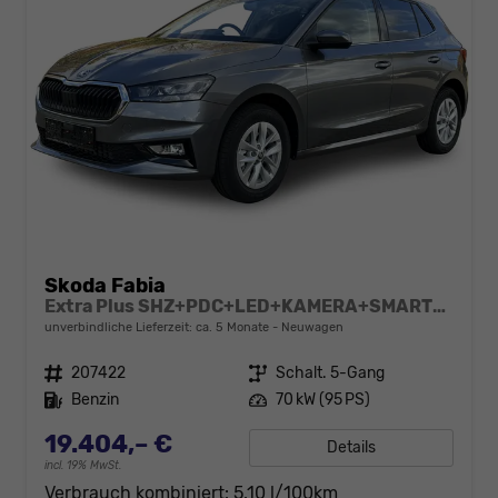
Skoda Fabia
Extra Plus SHZ+PDC+LED+KAMERA+SMARTLINK+LM
unverbindliche Lieferzeit: ca. 5 Monate
Neuwagen
Fahrzeugnr.
207422
Getriebe
Schalt. 5-Gang
Kraftstoff
Benzin
Leistung
70 kW (95 PS)
19.404,– €
Details
incl. 19% MwSt.
Verbrauch kombiniert:
5,10 l/100km