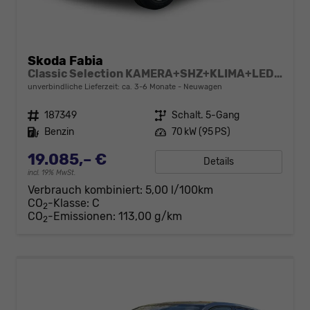
Skoda Fabia
Classic Selection KAMERA+SHZ+KLIMA+LED+15" LM+SMARTLINK
unverbindliche Lieferzeit: ca. 3-6 Monate
Neuwagen
Fahrzeugnr.
187349
Getriebe
Schalt. 5-Gang
Kraftstoff
Benzin
Leistung
70 kW (95 PS)
19.085,– €
Details
incl. 19% MwSt.
Verbrauch kombiniert:
5,00 l/100km
CO
-Klasse:
C
2
CO
-Emissionen:
113,00 g/km
2