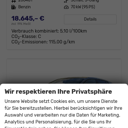
Fahrzeugnr.
206481
Getriebe
Schalt. 5-Gang
Kraftstoff
Benzin
Leistung
70 kW (95 PS)
18.645,– €
Details
incl. 19% MwSt.
Verbrauch kombiniert:
5,10 l/100km
CO
-Klasse:
C
2
CO
-Emissionen:
115,00 g/km
2
Wir respektieren Ihre Privatsphäre
Unsere Website setzt Cookies ein, um unsere Dienste
für Sie bereitzustellen. Hierbei berücksichtigen wir Ihre
Auswahl und verarbeiten nur die Daten für Marketing,
Analytics und Personalisierung, für die Sie uns Ihr