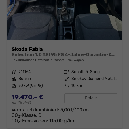
Skoda Fabia
Selection 1.0 TSI 95 PS 4-Jahre-Garantie-AppleCarPlay-AndroidAuto-LED-PDC-Sitzheizung-DAB-Klima
unverbindliche Lieferzeit:
4 Monate
Neuwagen
Fahrzeugnr.
211164
Getriebe
Schalt. 5-Gang
Kraftstoff
Benzin
Außenfarbe
Smokey Diamond Metallic
Leistung
70 kW (95 PS)
Kilometerstand
10 km
19.470,– €
Details
incl. 19% MwSt.
Verbrauch kombiniert:
5,00 l/100km
CO
-Klasse:
C
2
CO
-Emissionen:
115,00 g/km
2