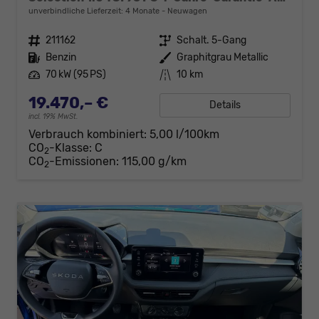
unverbindliche Lieferzeit:
4 Monate
Neuwagen
Fahrzeugnr.
211162
Getriebe
Schalt. 5-Gang
Kraftstoff
Benzin
Außenfarbe
Graphitgrau Metallic
Leistung
70 kW (95 PS)
Kilometerstand
10 km
19.470,– €
Details
incl. 19% MwSt.
Verbrauch kombiniert:
5,00 l/100km
CO
-Klasse:
C
2
CO
-Emissionen:
115,00 g/km
2