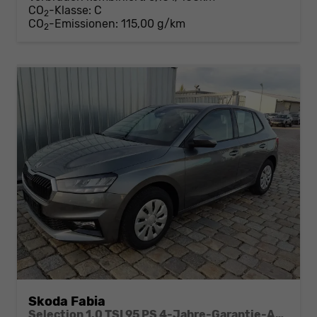
CO
-Klasse:
C
2
CO
-Emissionen:
115,00 g/km
2
Skoda Fabia
Selection 1.0 TSI 95 PS 4-Jahre-Garantie-AppleCarPlay-AndroidAuto-LED-PDC-Sitzheizung-DAB-Klima