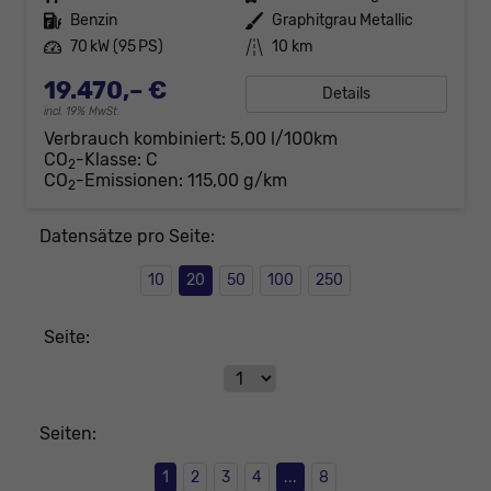
Kraftstoff
Benzin
Außenfarbe
Graphitgrau Metallic
Leistung
70 kW (95 PS)
Kilometerstand
10 km
19.470,– €
Details
incl. 19% MwSt.
Verbrauch kombiniert:
5,00 l/100km
CO
-Klasse:
C
2
CO
-Emissionen:
115,00 g/km
2
Datensätze pro Seite:
10
20
50
100
250
Seite:
Seiten:
1
2
3
4
...
8