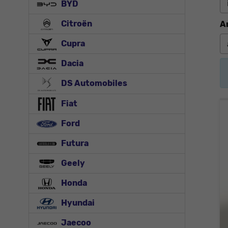
BYD
Citroën
A
Cupra
Dacia
DS Automobiles
Fiat
Ford
Futura
Geely
Honda
Hyundai
Jaecoo