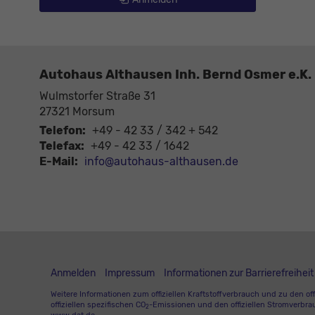
Autohaus Althausen Inh. Bernd Osmer e.K.
Wulmstorfer Straße 31
27321
Morsum
Telefon:
+49 - 42 33 / 342 + 542
Telefax:
+49 - 42 33 / 1642
E-Mail:
info@autohaus-althausen.de
Anmelden
Impressum
Informationen zur Barrierefreiheit
Weitere Informationen zum offiziellen Kraftstoffverbrauch und zu den off
offiziellen spezifischen CO
-Emissionen und den offiziellen Stromverbra
2