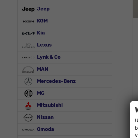
Jeep
KGM
Kia
Lexus
Lynk & Co
MAN
Mercedes-Benz
MG
Mitsubishi
Nissan
U
b
Omoda
v