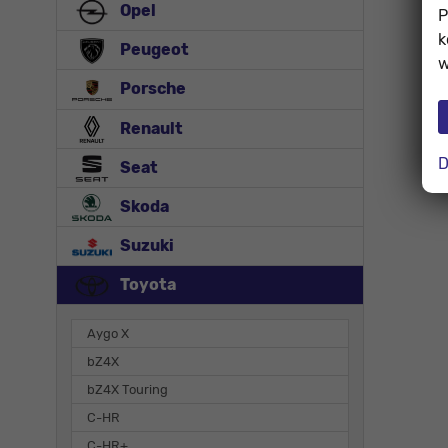
Opel
P
k
Peugeot
w
Porsche
Renault
D
Seat
Skoda
Suzuki
Toyota
Aygo X
bZ4X
bZ4X Touring
C-HR
C-HR+