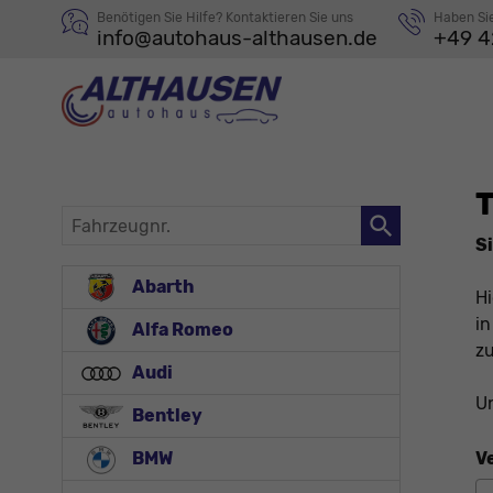
Benötigen Sie Hilfe? Kontaktieren Sie uns
Haben Si
info@autohaus-althausen.de
+49 4
T
Fahrzeugnr.
Si
Abarth
Hi
in
Alfa Romeo
zu
Audi
Un
Bentley
V
BMW