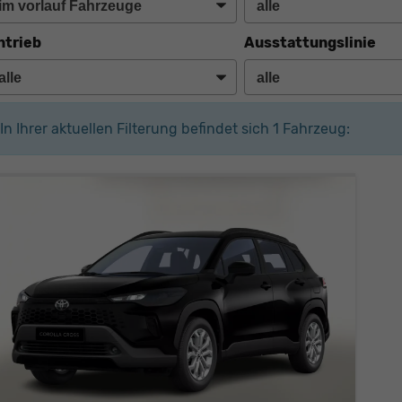
ntrieb
Ausstattungslinie
In Ihrer aktuellen Filterung befindet sich
1
Fahrzeug: