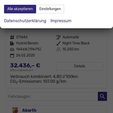
Alle akzeptieren
Einstellungen
Toyota Corolla Touring Sports
Datenschutzerklärung
Impressum
Team Deutschland 2.0 196 Hybrid D LED Kam PDC
unverbindliche Lieferzeit:
10 Tage
Gebrauchtwagen
Fahrzeugnr.
211646
Getriebe
Automatik
Kraftstoff
Hybrid Benzin
Außenfarbe
Night Time Black
Leistung
144 kW (196 PS)
Kilometerstand
15.250 km
26.02.2025
32.436,– €
Details
Differenzbesteuert
Verbrauch kombiniert:
4,80 l/100km
CO
-Emissionen:
107,00 g/km
2
Fahrzeugnr.
Abarth