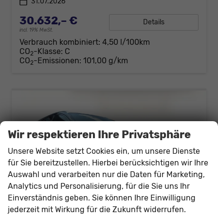
31.07.2026
30.632,– €
Details
incl. 19% MwSt.
Verbrauch kombiniert:
4,50 l/100km
CO
-Klasse:
C
2
CO
-Emissionen:
101,00 g/km
2
Wir respektieren Ihre Privatsphäre
Unsere Website setzt Cookies ein, um unsere Dienste
für Sie bereitzustellen. Hierbei berücksichtigen wir Ihre
Auswahl und verarbeiten nur die Daten für Marketing,
Analytics und Personalisierung, für die Sie uns Ihr
Einverständnis geben. Sie können Ihre Einwilligung
jederzeit mit Wirkung für die Zukunft widerrufen.