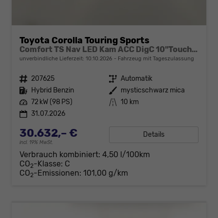
Toyota Corolla Touring Sports
Comfort TS Nav LED Kam ACC DigC 10"Touch NSW
unverbindliche Lieferzeit:
10.10.2026
Fahrzeug mit Tageszulassung
Fahrzeugnr.
207625
Getriebe
Automatik
Kraftstoff
Hybrid Benzin
Außenfarbe
mysticschwarz mica
Leistung
72 kW (98 PS)
Kilometerstand
10 km
31.07.2026
30.632,– €
Details
incl. 19% MwSt.
Verbrauch kombiniert:
4,50 l/100km
CO
-Klasse:
C
2
CO
-Emissionen:
101,00 g/km
2