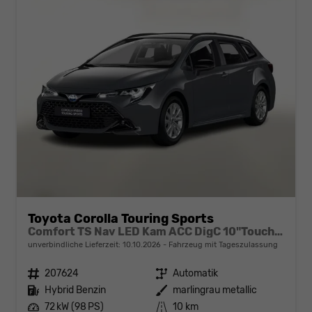
Toyota Corolla Touring Sports
Comfort TS Nav LED Kam ACC DigC 10"Touch NSW
unverbindliche Lieferzeit:
10.10.2026
Fahrzeug mit Tageszulassung
Fahrzeugnr.
207624
Getriebe
Automatik
Kraftstoff
Hybrid Benzin
Außenfarbe
marlingrau metallic
Leistung
72 kW (98 PS)
Kilometerstand
10 km