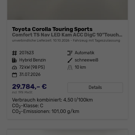
Toyota Corolla Touring Sports
Comfort TS Nav LED Kam ACC DigC 10"Touch NSW
unverbindliche Lieferzeit:
10.10.2026
Fahrzeug mit Tageszulassung
Fahrzeugnr.
207623
Getriebe
Automatik
Kraftstoff
Hybrid Benzin
Außenfarbe
schneeweiß
Leistung
72 kW (98 PS)
Kilometerstand
10 km
31.07.2026
29.784,– €
Details
incl. 19% MwSt.
Verbrauch kombiniert:
4,50 l/100km
CO
-Klasse:
C
2
CO
-Emissionen:
101,00 g/km
2