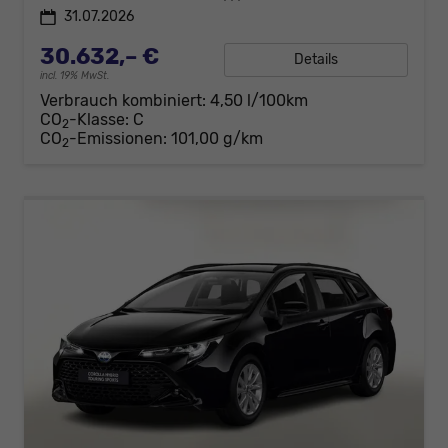
31.07.2026
30.632,– €
Details
incl. 19% MwSt.
Verbrauch kombiniert:
4,50 l/100km
CO
-Klasse:
C
2
CO
-Emissionen:
101,00 g/km
2