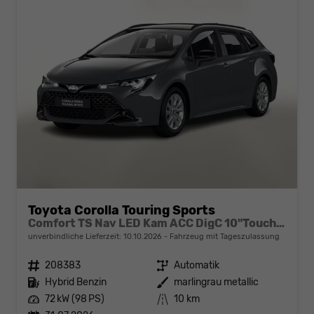
Toyota Corolla Touring Sports
Comfort TS Nav LED Kam ACC DigC 10"Touch NSW
unverbindliche Lieferzeit:
10.10.2026
Fahrzeug mit Tageszulassung
Fahrzeugnr.
208383
Getriebe
Automatik
Kraftstoff
Hybrid Benzin
Außenfarbe
marlingrau metallic
Leistung
72 kW (98 PS)
Kilometerstand
10 km