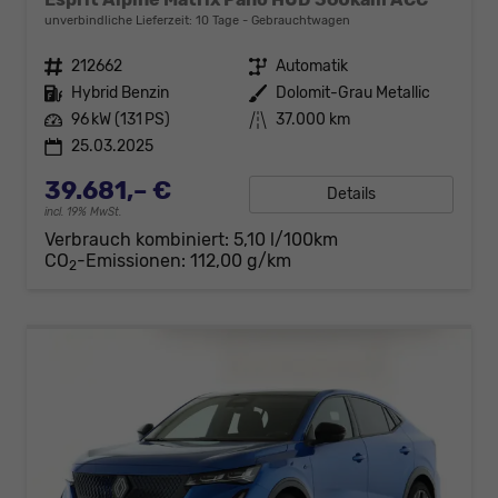
unverbindliche Lieferzeit:
10 Tage
Gebrauchtwagen
Fahrzeugnr.
212662
Getriebe
Automatik
Kraftstoff
Hybrid Benzin
Außenfarbe
Dolomit-Grau Metallic
Leistung
96 kW (131 PS)
Kilometerstand
37.000 km
25.03.2025
39.681,– €
Details
incl. 19% MwSt.
Verbrauch kombiniert:
5,10 l/100km
CO
-Emissionen:
112,00 g/km
2