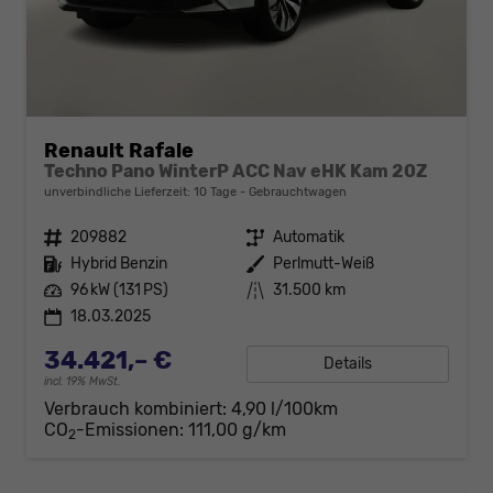
Renault Rafale
Techno Pano WinterP ACC Nav eHK Kam 20Z
unverbindliche Lieferzeit:
10 Tage
Gebrauchtwagen
Fahrzeugnr.
209882
Getriebe
Automatik
Kraftstoff
Hybrid Benzin
Außenfarbe
Perlmutt-Weiß
Leistung
96 kW (131 PS)
Kilometerstand
31.500 km
18.03.2025
34.421,– €
Details
incl. 19% MwSt.
Verbrauch kombiniert:
4,90 l/100km
CO
-Emissionen:
111,00 g/km
2