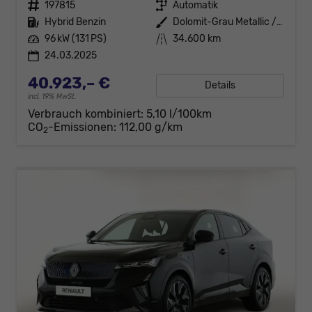
Fahrzeugnr.
197815
Getriebe
Automatik
Kraftstoff
Hybrid Benzin
Außenfarbe
Dolomit-Grau Metallic / Dach Bla
Leistung
96 kW (131 PS)
Kilometerstand
34.600 km
24.03.2025
40.923,– €
Details
incl. 19% MwSt.
Verbrauch kombiniert:
5,10 l/100km
CO
-Emissionen:
112,00 g/km
2