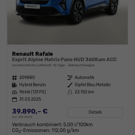
Renault Rafale
Esprit Alpine Matrix Pano HUD 360Kam ACC
unverbindliche Lieferzeit:
10 Tage
Gebrauchtwagen
Fahrzeugnr.
209880
Getriebe
Automatik
Kraftstoff
Hybrid Benzin
Außenfarbe
Gipfel Blau Metallic
Leistung
96 kW (131 PS)
Kilometerstand
23.150 km
31.03.2025
39.890,– €
Details
incl. 19% MwSt.
Verbrauch kombiniert:
5,00 l/100km
CO
-Emissionen:
112,00 g/km
2