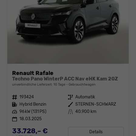
Renault Rafale
Techno Pano WinterP ACC Nav eHK Kam 20Z
unverbindliche Lieferzeit:
10 Tage
Gebrauchtwagen
Fahrzeugnr.
193424
Getriebe
Automatik
Kraftstoff
Hybrid Benzin
Außenfarbe
STERNEN-SCHWARZ
Leistung
96 kW (131 PS)
Kilometerstand
40.900 km
18.03.2025
33.728,– €
Details