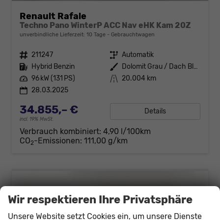
Renault Rafale
Techno Pano WinterP ACC Nav eHK Kam 20Z
unverbindliche Lieferzeit:
10 Tage
Gebrauchtwagen
Fahrzeugnr.
211247
Getriebe
Automatik
Kraftstoff
Hybrid Benzin
Außenfarbe
Dolomit Grau / Dach Black Pearl-
Leistung
96 kW (131 PS)
Kilometerstand
20.004 km
28.03.2025
34.855,– €
Details
incl. 19% MwSt.
Verbrauch kombiniert:
4,90 l/100km
CO
-Emissionen:
111,00 g/km
2
Wir respektieren Ihre Privatsphäre
Unsere Website setzt Cookies ein, um unsere Dienste