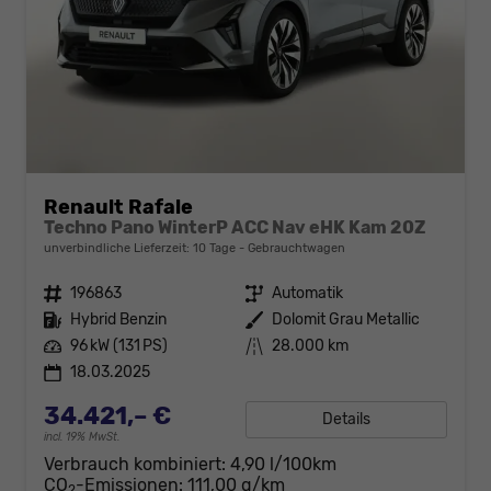
Renault Rafale
Techno Pano WinterP ACC Nav eHK Kam 20Z
unverbindliche Lieferzeit:
10 Tage
Gebrauchtwagen
Fahrzeugnr.
196863
Getriebe
Automatik
Kraftstoff
Hybrid Benzin
Außenfarbe
Dolomit Grau Metallic
Leistung
96 kW (131 PS)
Kilometerstand
28.000 km
18.03.2025
34.421,– €
Details
incl. 19% MwSt.
Verbrauch kombiniert:
4,90 l/100km
CO
-Emissionen:
111,00 g/km
2