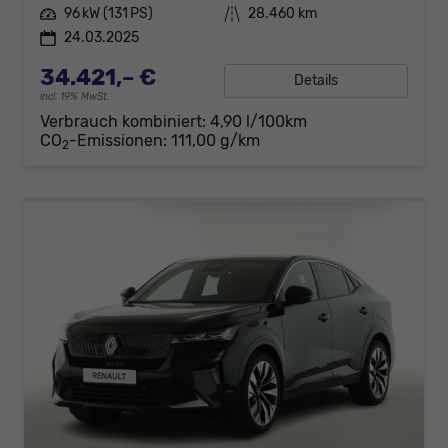
Leistung
96 kW (131 PS)
Kilometerstand
28.460 km
24.03.2025
34.421,– €
Details
incl. 19% MwSt.
Verbrauch kombiniert:
4,90 l/100km
CO
-Emissionen:
111,00 g/km
2