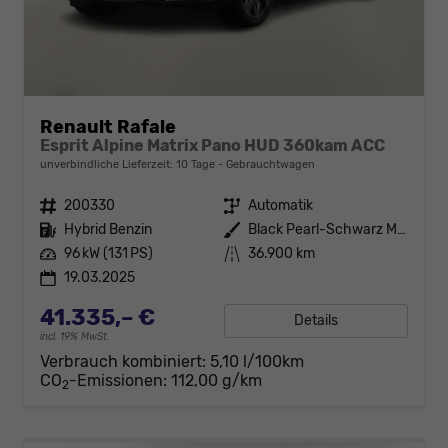
Renault Rafale
Esprit Alpine Matrix Pano HUD 360kam ACC
unverbindliche Lieferzeit:
10 Tage
Gebrauchtwagen
Fahrzeugnr.
200330
Getriebe
Automatik
Kraftstoff
Hybrid Benzin
Außenfarbe
Black Pearl-Schwarz Metallic
Leistung
96 kW (131 PS)
Kilometerstand
36.900 km
19.03.2025
41.335,– €
Details
incl. 19% MwSt.
Verbrauch kombiniert:
5,10 l/100km
CO
-Emissionen:
112,00 g/km
2