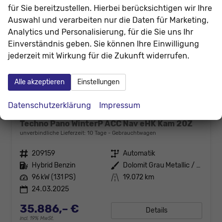
für Sie bereitzustellen. Hierbei berücksichtigen wir Ihre
Auswahl und verarbeiten nur die Daten für Marketing,
Analytics und Personalisierung, für die Sie uns Ihr
Einverständnis geben. Sie können Ihre Einwilligung
jederzeit mit Wirkung für die Zukunft widerrufen.
Alle akzeptieren
Einstellungen
Datenschutzerklärung
Impressum
Renault Rafale
Techno Pano WinterP ACC Nav eHK Kam 20Z
unverbindliche Lieferzeit:
10 Tage
Gebrauchtwagen
Fahrzeugnr.
209159
Getriebe
Automatik
Kraftstoff
Hybrid Benzin
Außenfarbe
Dolomit Grau Metallic / Dach Bla
Leistung
96 kW (131 PS)
Kilometerstand
19.072 km
24.03.2025
35.886,– €
Details
incl. 19% MwSt.