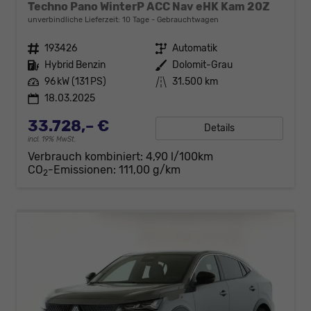
Techno Pano WinterP ACC Nav eHK Kam 20Z
unverbindliche Lieferzeit:
10 Tage
Gebrauchtwagen
Fahrzeugnr.
193426
Getriebe
Automatik
Kraftstoff
Hybrid Benzin
Außenfarbe
Dolomit-Grau
Leistung
96 kW (131 PS)
Kilometerstand
31.500 km
18.03.2025
33.728,– €
Details
incl. 19% MwSt.
Verbrauch kombiniert:
4,90 l/100km
CO
-Emissionen:
111,00 g/km
2