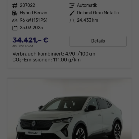
Fahrzeugnr.
207022
Getriebe
Automatik
Kraftstoff
Hybrid Benzin
Außenfarbe
Dolomit Grau Metallic
Leistung
96 kW (131 PS)
Kilometerstand
24.433 km
25.03.2025
34.421,– €
Details
incl. 19% MwSt.
Verbrauch kombiniert:
4,90 l/100km
CO
-Emissionen:
111,00 g/km
2