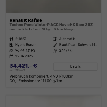
Renault Rafale
Techno Pano WinterP ACC Nav eHK Kam 20Z
unverbindliche Lieferzeit:
10 Tage
Gebrauchtwagen
Fahrzeugnr.
211823
Getriebe
Automatik
Kraftstoff
Hybrid Benzin
Außenfarbe
Black Pearl-Schwarz Metallic
Leistung
96 kW (131 PS)
Kilometerstand
27.477 km
15.04.2025
34.421,– €
Details
incl. 19% MwSt.
Verbrauch kombiniert:
4,90 l/100km
CO
-Emissionen:
111,00 g/km
2