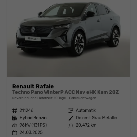
Renault Rafale
Techno Pano WinterP ACC Nav eHK Kam 20Z
unverbindliche Lieferzeit:
10 Tage
Gebrauchtwagen
Fahrzeugnr.
211246
Getriebe
Automatik
Kraftstoff
Hybrid Benzin
Außenfarbe
Dolomit Grau Metallic
Leistung
96 kW (131 PS)
Kilometerstand
20.472 km
24.03.2025