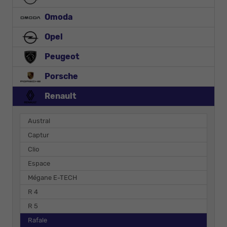
Omoda
Opel
Peugeot
Porsche
Renault
Austral
Captur
Clio
Espace
Mégane E-TECH
R 4
R 5
Rafale