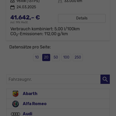
Leistung
96 kW (131 PS)
Kilometerstand
33.000 km
24.03.2025
41.642,– €
Details
incl. 19% MwSt.
Verbrauch kombiniert:
5,00 l/100km
CO
-Emissionen:
112,00 g/km
2
Datensätze pro Seite:
10
20
50
100
250
Fahrzeugnr.
Abarth
Alfa Romeo
Audi