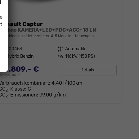
d
ie
Renault Captur
t
Techno KAMERA+LED+PDC+ACC+18 LM
unverbindliche Lieferzeit: ca. 4-5 Monate
Neuwagen
Fahrzeugnr.
200453
Getriebe
Automatik
Kraftstoff
Hybrid Benzin
Leistung
116 kW (158 PS)
28.809,– €
Details
incl. 19% MwSt.
Verbrauch kombiniert:
4,40 l/100km
CO
-Klasse:
C
2
CO
-Emissionen:
99,00 g/km
2