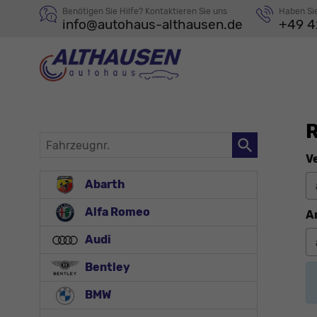
Benötigen Sie Hilfe? Kontaktieren Sie uns
Haben Si
info@autohaus-althausen.de
+49 4
R
Fahrzeugnr.
V
Abarth
Alfa Romeo
A
Audi
Bentley
BMW