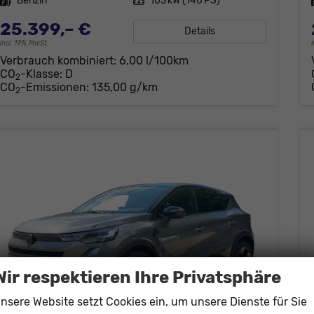
Kraftstoff
Benzin
Leistung
103 kW (140 PS)
25.399,– €
Details
incl. 19% MwSt.
Verbrauch kombiniert:
6,00 l/100km
CO
-Klasse:
D
2
CO
-Emissionen:
135,00 g/km
2
Wir respektieren Ihre Privatsphäre
nsere Website setzt Cookies ein, um unsere Dienste für Sie