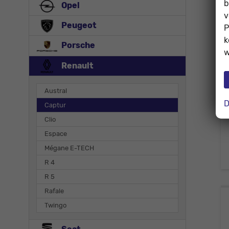
b
Opel
v
Peugeot
P
k
Porsche
w
Renault
Austral
D
Captur
Clio
Espace
Mégane E-TECH
R 4
R 5
Rafale
Twingo