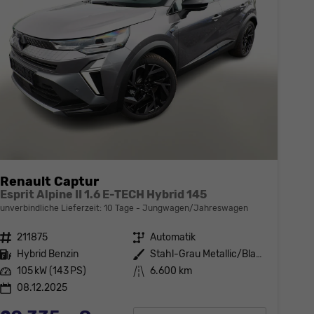
Renault Captur
Esprit Alpine II 1.6 E-TECH Hybrid 145
unverbindliche Lieferzeit:
10 Tage
Jungwagen/Jahreswagen
Fahrzeugnr.
211875
Getriebe
Automatik
Kraftstoff
Hybrid Benzin
Außenfarbe
Stahl-Grau Metallic/Black-Pearl-
Leistung
105 kW (143 PS)
Kilometerstand
6.600 km
08.12.2025