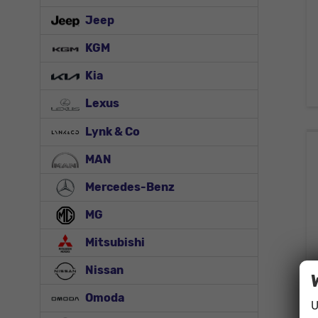
Jeep
KGM
Kia
Lexus
Lynk & Co
MAN
Mercedes-Benz
MG
Mitsubishi
Nissan
Omoda
U