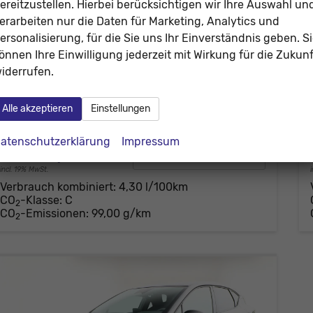
ereitzustellen. Hierbei berücksichtigen wir Ihre Auswahl un
erarbeiten nur die Daten für Marketing, Analytics und
ersonalisierung, für die Sie uns Ihr Einverständnis geben. S
Renault Captur
önnen Ihre Einwilligung jederzeit mit Wirkung für die Zukunf
Evolution KAMERA+LED+PDC
iderrufen.
unverbindliche Lieferzeit: ca. 4-5 Monate
Neuwagen
Alle akzeptieren
Einstellungen
Fahrzeugnr.
200450
Getriebe
Automatik
Kraftstoff
Hybrid Benzin
Leistung
116 kW (158 PS)
atenschutzerklärung
Impressum
27.929,– €
Details
incl. 19% MwSt.
Verbrauch kombiniert:
4,30 l/100km
CO
-Klasse:
C
2
CO
-Emissionen:
99,00 g/km
2