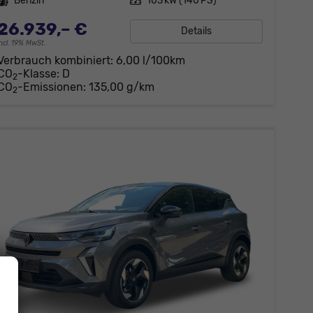
Kraftstoff
Benzin
Leistung
103 kW (140 PS)
26.939,– €
Details
incl. 19% MwSt.
Verbrauch kombiniert:
6,00 l/100km
CO
-Klasse:
D
2
CO
-Emissionen:
135,00 g/km
2