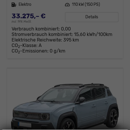
Kraftstoff
Elektro
Leistung
110 kW (150 PS)
33.275,– €
Details
incl. 19% MwSt.
Verbrauch kombiniert:
0,00
Stromverbrauch kombiniert:
15,60 kWh/100km
Elektrische Reichweite:
395 km
CO
-Klasse:
A
2
CO
-Emissionen:
0 g/km
2