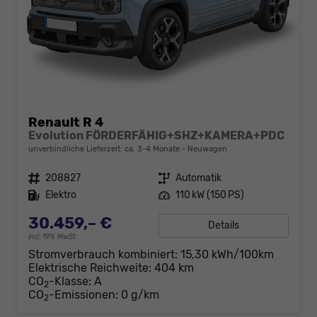
Renault R 4
Evolution FÖRDERFÄHIG+SHZ+KAMERA+PDC
unverbindliche Lieferzeit: ca. 3-4 Monate
Neuwagen
Fahrzeugnr.
208827
Getriebe
Automatik
Kraftstoff
Elektro
Leistung
110 kW (150 PS)
30.459,– €
Details
incl. 19% MwSt.
Stromverbrauch kombiniert:
15,30 kWh/100km
Elektrische Reichweite:
404 km
CO
-Klasse:
A
2
CO
-Emissionen:
0 g/km
2