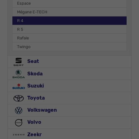
Espace
Mégane E-TECH
R 4
R 5
Rafale
Twingo
Seat
Skoda
Suzuki
Toyota
Volkswagen
Volvo
Zeekr