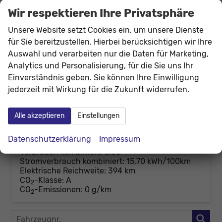
Wir respektieren Ihre Privatsphäre
Unsere Website setzt Cookies ein, um unsere Dienste
für Sie bereitzustellen. Hierbei berücksichtigen wir Ihre
Auswahl und verarbeiten nur die Daten für Marketing,
Renault R 4
Analytics und Personalisierung, für die Sie uns Ihr
Iconic FÖRDERFÄHIG+SHZ+KAMERA+PDC+LED+18 LM
Einverständnis geben. Sie können Ihre Einwilligung
unverbindliche Lieferzeit: ca. 3-4 Monate
Neuwagen
jederzeit mit Wirkung für die Zukunft widerrufen.
Fahrzeugnr.
208829
Getriebe
Automatik
Kraftstoff
Elektro
Leistung
110 kW (150 PS)
Alle akzeptieren
Einstellungen
34.639,– €
Details
Datenschutzerklärung
Impressum
incl. 19% MwSt.
Verbrauch kombiniert:
0,00
Stromverbrauch kombiniert:
15,70 kWh/100km
Elektrische Reichweite:
394 km
CO
-Klasse:
A
2
CO
-Emissionen:
0 g/km
2
Fahrzeugnr.