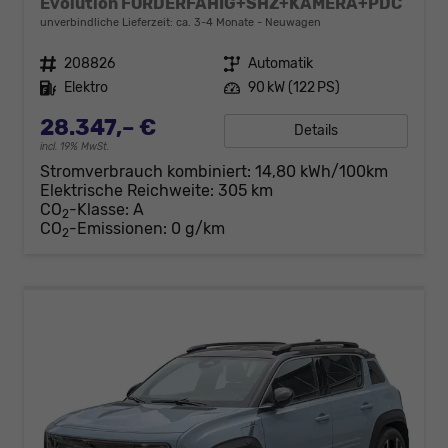
Evolution FÖRDERFÄHIG+SHZ+KAMERA+PDC
unverbindliche Lieferzeit: ca. 3-4 Monate
Neuwagen
Fahrzeugnr.
208826
Getriebe
Automatik
Kraftstoff
Elektro
Leistung
90 kW (122 PS)
28.347,– €
Details
incl. 19% MwSt.
Stromverbrauch kombiniert:
14,80 kWh/100km
Elektrische Reichweite:
305 km
CO
-Klasse:
A
2
CO
-Emissionen:
0 g/km
2