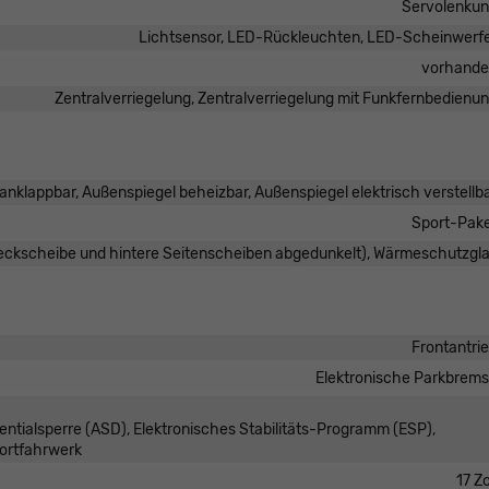
Servolenku
Lichtsensor, LED-Rückleuchten, LED-Scheinwerf
vorhand
Zentralverriegelung, Zentralverriegelung mit Funkfernbedienu
anklappbar, Außenspiegel beheizbar, Außenspiegel elektrisch verstellb
Sport-Pak
Heckscheibe und hintere Seitenscheiben abgedunkelt), Wärmeschutzgl
Frontantri
Elektronische Parkbrem
entialsperre (ASD), Elektronisches Stabilitäts-Programm (ESP),
portfahrwerk
17 Zo