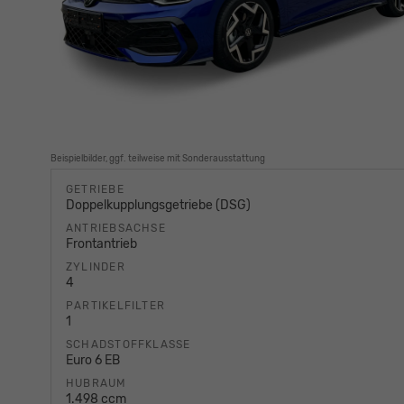
Beispielbilder, ggf. teilweise mit Sonderausstattung
GETRIEBE
Doppelkupplungsgetriebe (DSG)
ANTRIEBSACHSE
Frontantrieb
ZYLINDER
4
PARTIKELFILTER
1
SCHADSTOFFKLASSE
Euro 6 EB
HUBRAUM
1.498 ccm