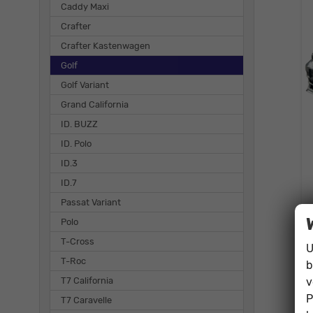
Caddy Maxi
Crafter
Crafter Kastenwagen
Golf
Golf Variant
Grand California
ID. BUZZ
ID. Polo
ID.3
ID.7
Passat Variant
Polo
T-Cross
U
T-Roc
b
v
T7 California
P
T7 Caravelle