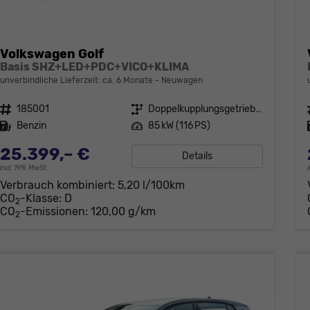
Volkswagen Golf
Basis SHZ+LED+PDC+VICO+KLIMA
unverbindliche Lieferzeit: ca. 6 Monate
Neuwagen
Fahrzeugnr.
185001
Getriebe
Doppelkupplungsgetriebe (DSG)
Kraftstoff
Benzin
Leistung
85 kW (116 PS)
25.399,– €
Details
incl. 19% MwSt.
Verbrauch kombiniert:
5,20 l/100km
CO
-Klasse:
D
2
CO
-Emissionen:
120,00 g/km
2