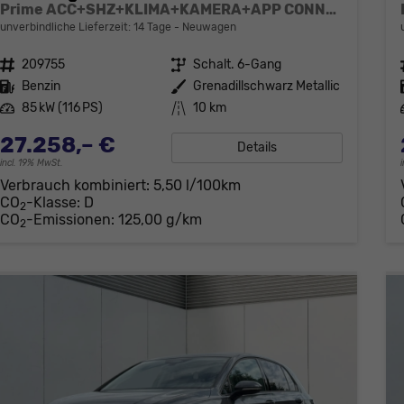
Prime ACC+SHZ+KLIMA+KAMERA+APP CONNECT+LED+17" ALU
unverbindliche Lieferzeit: 14 Tage
Neuwagen
Fahrzeugnr.
209755
Getriebe
Schalt. 6-Gang
Kraftstoff
Benzin
Außenfarbe
Grenadillschwarz Metallic
Leistung
85 kW (116 PS)
Kilometerstand
10 km
27.258,– €
Details
incl. 19% MwSt.
Verbrauch kombiniert:
5,50 l/100km
CO
-Klasse:
D
2
CO
-Emissionen:
125,00 g/km
2