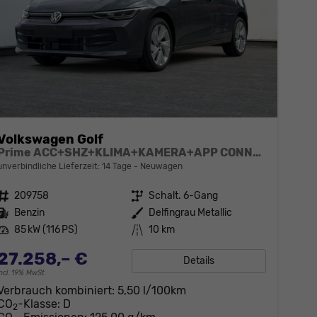
Volkswagen Golf
Prime ACC+SHZ+KLIMA+KAMERA+APP CONNECT+LED+17" ALU
unverbindliche Lieferzeit: 14 Tage
Neuwagen
Fahrzeugnr.
209758
Getriebe
Schalt. 6-Gang
Kraftstoff
Benzin
Außenfarbe
Delfingrau Metallic
Leistung
85 kW (116 PS)
Kilometerstand
10 km
27.258,– €
Details
incl. 19% MwSt.
Verbrauch kombiniert:
5,50 l/100km
CO
-Klasse:
D
2