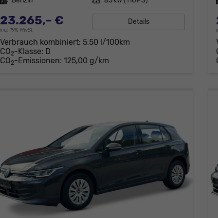
Kraftstoff
Benzin
Leistung
85 kW (116 PS)
23.265,– €
Details
incl. 19% MwSt.
Verbrauch kombiniert:
5,50 l/100km
CO
-Klasse:
D
2
CO
-Emissionen:
125,00 g/km
2