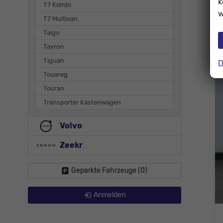
k
T7 Kombi
w
T7 Multivan
Taigo
Tayron
Tiguan
D
Touareg
Touran
Transporter Kastenwagen
Volvo
Zeekr
Geparkte Fahrzeuge (
0
)
Anmelden