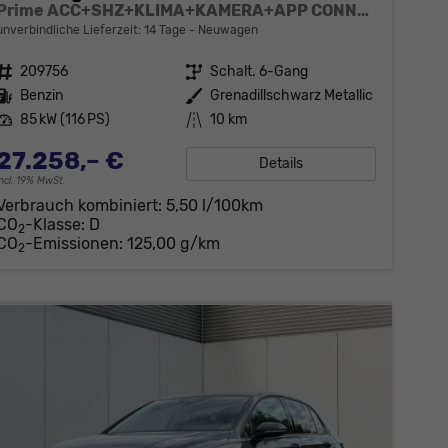
Prime ACC+SHZ+KLIMA+KAMERA+APP CONNECT+LED+17" ALU
unverbindliche Lieferzeit: 14 Tage
Neuwagen
Fahrzeugnr.
209756
Getriebe
Schalt. 6-Gang
Kraftstoff
Benzin
Außenfarbe
Grenadillschwarz Metallic
Leistung
85 kW (116 PS)
Kilometerstand
10 km
27.258,– €
Details
incl. 19% MwSt.
Verbrauch kombiniert:
5,50 l/100km
CO
-Klasse:
D
2
CO
-Emissionen:
125,00 g/km
2