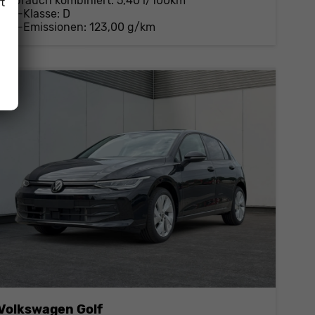
Verbrauch kombiniert:
5,40 l/100km
t
CO
-Klasse:
D
2
CO
-Emissionen:
123,00 g/km
2
Volkswagen Golf