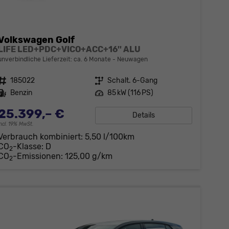
Volkswagen Golf
LIFE LED+PDC+VICO+ACC+16'' ALU
unverbindliche Lieferzeit: ca. 6 Monate
Neuwagen
Fahrzeugnr.
185022
Getriebe
Schalt. 6-Gang
Kraftstoff
Benzin
Leistung
85 kW (116 PS)
25.399,– €
Details
incl. 19% MwSt.
Verbrauch kombiniert:
5,50 l/100km
CO
-Klasse:
D
2
CO
-Emissionen:
125,00 g/km
2