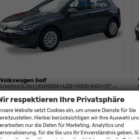
Volkswagen Golf
Limited (Life+) KAMERA+LED+VICO+ACC+17'' ALU
unverbindliche Lieferzeit: ca. 6 Monate
Neuwagen
Wir respektieren Ihre Privatsphäre
Fahrzeugnr.
185003
Getriebe
Schalt. 6-Gang
nsere Website setzt Cookies ein, um unsere Dienste für Sie
Kraftstoff
Benzin
Leistung
85 kW (116 PS)
ereitzustellen. Hierbei berücksichtigen wir Ihre Auswahl un
26.158,– €
erarbeiten nur die Daten für Marketing, Analytics und
Details
ersonalisierung, für die Sie uns Ihr Einverständnis geben. S
incl. 19% MwSt.