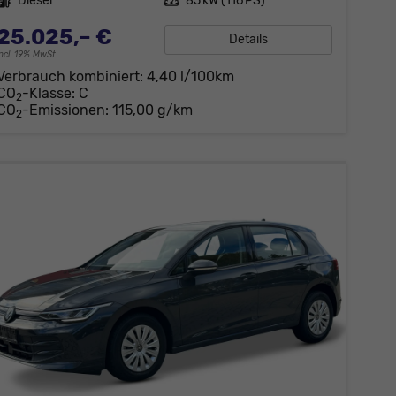
Kraftstoff
Diesel
Leistung
85 kW (116 PS)
25.025,– €
Details
incl. 19% MwSt.
Verbrauch kombiniert:
4,40 l/100km
CO
-Klasse:
C
2
CO
-Emissionen:
115,00 g/km
2