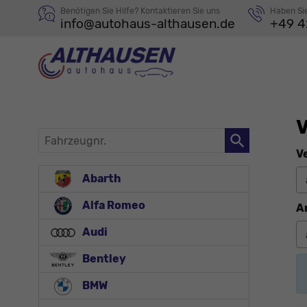
Benötigen Sie Hilfe? Kontaktieren Sie uns
Haben Si
info@autohaus-althausen.de
+49 4
V
Fahrzeugnr.
V
Abarth
Alfa Romeo
A
Audi
Bentley
BMW