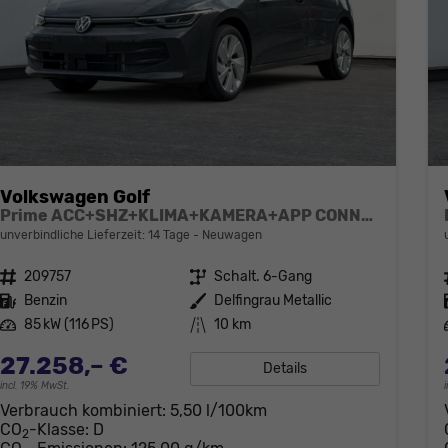
Volkswagen Golf
Prime ACC+SHZ+KLIMA+KAMERA+APP CONNECT+LED+17" ALU
unverbindliche Lieferzeit: 14 Tage
Neuwagen
Fahrzeugnr.
209757
Getriebe
Schalt. 6-Gang
Kraftstoff
Benzin
Außenfarbe
Delfingrau Metallic
Leistung
85 kW (116 PS)
Kilometerstand
10 km
27.258,– €
Details
incl. 19% MwSt.
Verbrauch kombiniert:
5,50 l/100km
CO
-Klasse:
D
2