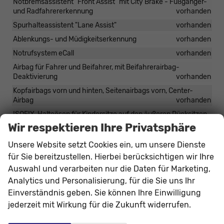
Notbremsassistent "Front Assist" mit City Brake - Fußgänger-
und Radfahrererkennung
vorhanden
Spurhalteassistent "Lane Assist"
vorhanden
Ablenkungs- und Müdigkeitserkennung
vorhanden
Notrufsystem eCall
vorhanden
Airbag für Fahrer und Beifahrer, mit Beifahrerairbag-
Deaktivierung
vorhanden
Kopfairbags vorn und hinten, Seitenairbags vorn, Center-
Airbag
vorhanden
ISOFIX-Halteösen für Kindersitze auf den äußeren Rücksitzen
sowie auf dem Beifahrersitz
vorhanden
Wir respektieren Ihre Privatsphäre
Verkehrszeichenerkennung
vorhanden
Unsere Website setzt Cookies ein, um unsere Dienste
Parksensoren vorne und hinten mit optischer und
für Sie bereitzustellen. Hierbei berücksichtigen wir Ihre
akustischer Warnung
vorhanden
Auswahl und verarbeiten nur die Daten für Marketing,
Zentralverriegelung mit Fernbedienung, 2 Klappschlüssel
Analytics und Personalisierung, für die Sie uns Ihr
vorhanden
Einverständnis geben. Sie können Ihre Einwilligung
Keyless Go - Startknopf am Schalthebel
vorhanden
jederzeit mit Wirkung für die Zukunft widerrufen.
Automatischer Abstandstempomat "ACC"
vorhanden