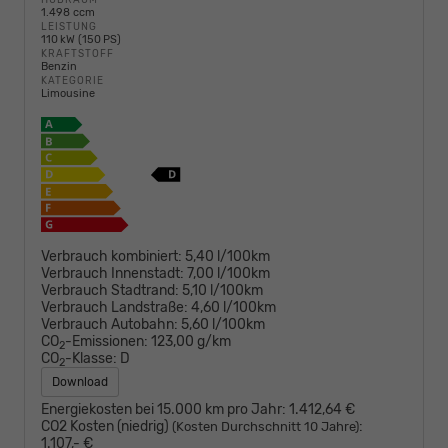
1.498 ccm
LEISTUNG
110 kW (150 PS)
KRAFTSTOFF
Benzin
KATEGORIE
Limousine
Verbrauch kombiniert:
5,40 l/100km
Verbrauch Innenstadt:
7,00 l/100km
Verbrauch Stadtrand:
5,10 l/100km
Verbrauch Landstraße:
4,60 l/100km
Verbrauch Autobahn:
5,60 l/100km
CO
-Emissionen:
123,00 g/km
2
CO
-Klasse:
D
2
Download
Energiekosten bei 15.000 km pro Jahr:
1.412,64 €
CO2 Kosten (niedrig)
:
(Kosten Durchschnitt 10 Jahre)
1.107,- €