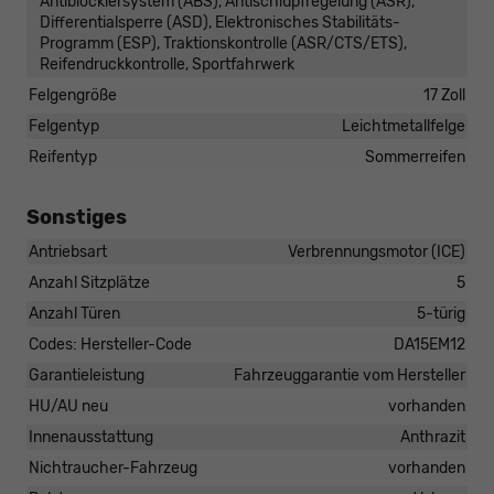
Antiblockiersystem (ABS), Antischlupfregelung (ASR),
Differentialsperre (ASD), Elektronisches Stabilitäts-
Programm (ESP), Traktionskontrolle (ASR/CTS/ETS),
Reifendruckkontrolle, Sportfahrwerk
Felgengröße
17 Zoll
Felgentyp
Leichtmetallfelge
Reifentyp
Sommerreifen
Sonstiges
Antriebsart
Verbrennungsmotor (ICE)
Anzahl Sitzplätze
5
Anzahl Türen
5-türig
Codes: Hersteller-Code
DA15EM12
Garantieleistung
Fahrzeuggarantie vom Hersteller
HU/AU neu
vorhanden
Innenausstattung
Anthrazit
Nichtraucher-Fahrzeug
vorhanden