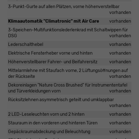
3-Punkt-Gurte auf allen Plätzen, vorne höhenverstellbar
vorhanden
Klimaautomatik "Climatronic" mit Air Care
vorhanden
3-Speichen-Multifunktionslederlenkrad mit Schaltwippen für
DSG
vorhanden
Lederschalthebel
vorhanden
Elektrische Fensterheber vorne und hinten
vorhanden
Höhenverstellbarer Fahrer- und Beifahrersitz
vorhanden
Mittelarmlehne mit Staufach vorne, 2 Lüftungsöffnungen auf
der Rückseite
vorhanden
Dekoreinlagen "Nature Cross Brushed" für Instrumententafel
und Türverkleidungen vorn
vorhanden
Rücksitzlehnen asymmetrisch geteilt und umklappbar
vorhanden
2 LED-Leseleuchten vorn und 2 hinten
vorhanden
Stauraum in den vorderen und hinteren Türen
vorhanden
Gepäckraumabdeckung und Beleuchtung
vorhanden