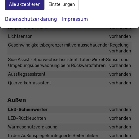
Rückfahrkamera "Rear View"
vorhanden
Alle akzeptieren
Einstellungen
Fahrprofilauswahl
vorhanden
Datenschutzerklärung
Impressum
Tempomat
vorhanden
Berganfahrassistent
vorhanden
Lichtsensor
vorhanden
Geschwindigkeitsbegrenzer mit vorausschauender Regelung
vorhanden
Side Assist - Spurwechselassistent, Toter-Winkel-Sensor und
Umgebungsüberwachung beim Rückwärtsfahren
vorhanden
Ausstiegsassistent
vorhanden
Querverkehrassistent
vorhanden
Außen
LED-Scheinwerfer
vorhanden
LED-Rückleuchten
vorhanden
Wärmeschutzverglasung
vorhanden
In den Außenspiegeln integrierte Seitenblinker
vorhanden