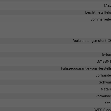
17 Zo
Leichtmetallfel
Sommerreif
Verbrennungsmotor (IC
5-tür
DA13BM1
Fahrzeuggarantie vom Herstell
vorhand
Schwar
Metall
vorhand
Sto
BVFK-Sieg