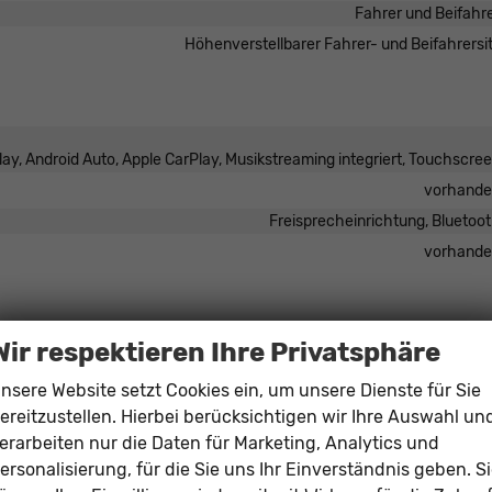
Fahrer und Beifahr
Höhenverstellbarer Fahrer- und Beifahrersi
play, Android Auto, Apple CarPlay, Musikstreaming integriert, Touchscre
vorhand
Freisprecheinrichtung, Bluetoo
vorhand
Wir respektieren Ihre Privatsphäre
ags Vorne, Beifahrerairbag abschaltbar, Seitenairbags Vorne, Gurtairb
nsere Website setzt Cookies ein, um unsere Dienste für Sie
erganfahrassistent, Spurhalteassistent, Spurwechselassistent,
ereitzustellen. Hierbei berücksichtigen wir Ihre Auswahl un
kehrzeichenerkennung, Toter-Winkel-Assistent,
or, Notrufsystem, Abstandswarner, Geschwindigkeitsbegrenzer
erarbeiten nur die Daten für Marketing, Analytics und
ersonalisierung, für die Sie uns Ihr Einverständnis geben. S
vorhand