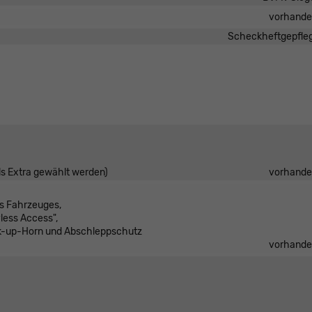
vorhand
Scheckheftgepfle
ls Extra gewählt werden)
vorhand
es Fahrzeuges,
less Access",
k-up-Horn und Abschleppschutz
vorhand