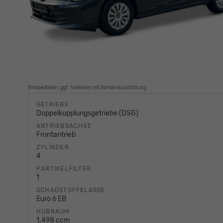
Beispielbilder, ggf. teilweise mit Sonderausstattung
GETRIEBE
Doppelkupplungsgetriebe (DSG)
ANTRIEBSACHSE
Frontantrieb
ZYLINDER
4
PARTIKELFILTER
1
SCHADSTOFFKLASSE
Euro 6 EB
HUBRAUM
1.498 ccm