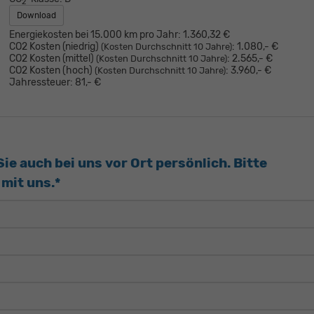
2
Download
Energiekosten bei 15.000 km pro Jahr:
1.360,32 €
CO2 Kosten (niedrig)
:
1.080,- €
(Kosten Durchschnitt 10 Jahre)
CO2 Kosten (mittel)
:
2.565,- €
(Kosten Durchschnitt 10 Jahre)
CO2 Kosten (hoch)
:
3.960,- €
(Kosten Durchschnitt 10 Jahre)
Jahressteuer:
81,- €
e auch bei uns vor Ort persönlich. Bitte
mit uns.*