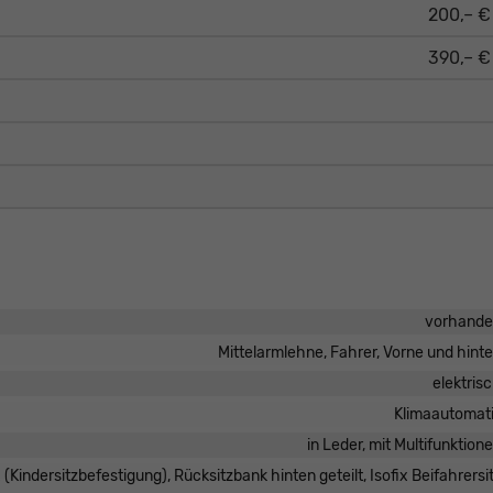
200,– €
390,– €
vorhand
Mittelarmlehne, Fahrer, Vorne und hint
elektris
Klimaautomat
in Leder, mit Multifunktion
x (Kindersitzbefestigung), Rücksitzbank hinten geteilt, Isofix Beifahrersi