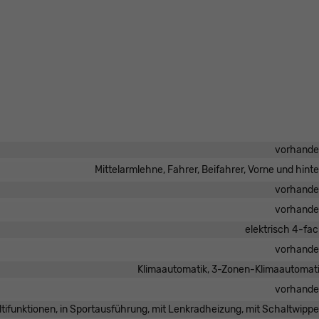
vorhand
Mittelarmlehne, Fahrer, Beifahrer, Vorne und hint
vorhand
vorhand
elektrisch 4-fa
vorhand
Klimaautomatik, 3-Zonen-Klimaautomat
vorhand
ultifunktionen, in Sportausführung, mit Lenkradheizung, mit Schaltwipp