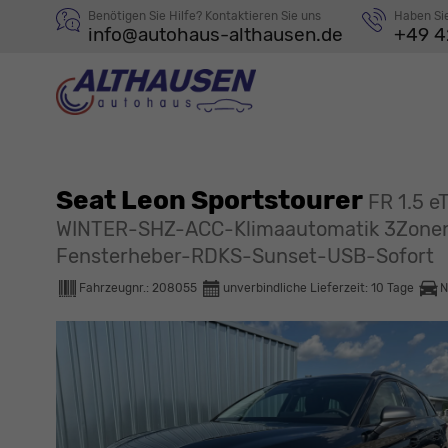
Benötigen Sie Hilfe? Kontaktieren Sie uns
Haben Si
info@autohaus-althausen.de
+49 4
Seat Leon Sportstourer
FR 1.5 
WINTER-SHZ-ACC-Klimaautomatik 3Zonen
Fensterheber-RDKS-Sunset-USB-Sofort
Fahrzeugnr.:
208055
unverbindliche Lieferzeit:
10 Tage
N