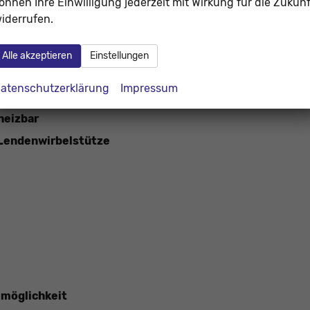
önnen Ihre Einwilligung jederzeit mit Wirkung für die Zukunf
iderrufen.
Alle akzeptieren
Einstellungen
atenschutzerklärung
Impressum
heizbar
. Lendenwirbelstütze
emöglichkeit