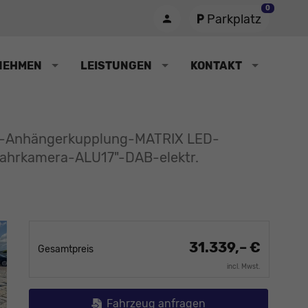
0
Parkplatz
NEHMEN
LEISTUNGEN
KONTAKT
IE-Anhängerkupplung-MATRIX LED-
hrkamera-ALU17"-DAB-elektr.
31.339,– €
Gesamtpreis
incl. Mwst.
Fahrzeug anfragen