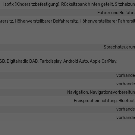
Isofix (Kindersitzbefestigung), Rücksitzbank hinten geteilt, Sitzheizu
Fahrer und Beifahr
ersitz, Höhenverstellbarer Beifahrersitz, Höhenverstellbarer Fahrersi
Sprachsteueru
B, Digitalradio DAB, Farbdisplay, Android Auto, Apple CarPlay,
vorhand
vorhand
Navigation, Navigationsvorbereitu
Freisprecheinrichtung, Bluetoo
vorhand
vorhand