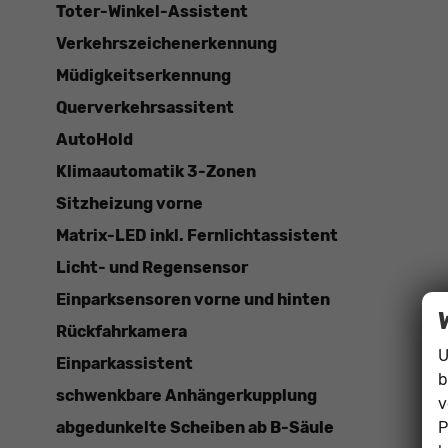
Toter-Winkel-Assistent
Verkehrszeichenerkennung
Müdigkeitserkennung
Querverkehrsassitent
AutoHold
Klimaautomatik 3-Zonen
Sitzheizung vorne
Matrix-LED inkl. Fernlichtassistent
Licht- und Regensensor
Einparksensoren vorne und hinten
Rückfahrkamera
U
Einparkassistent
b
schwenkbare Anhängerkupplung
v
P
abgedunkelte Scheiben ab B-Säule