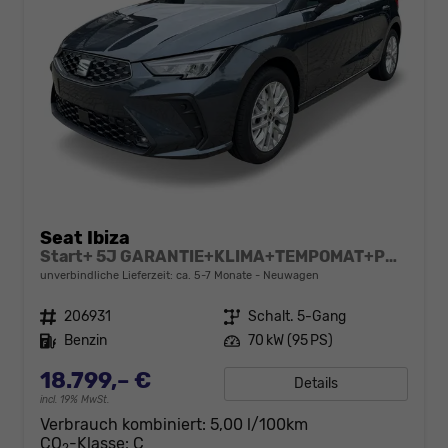
Seat Ibiza
Start+ 5J GARANTIE+KLIMA+TEMPOMAT+PDC+LED+16" ALU
unverbindliche Lieferzeit: ca. 5-7 Monate
Neuwagen
Fahrzeugnr.
206931
Getriebe
Schalt. 5-Gang
Kraftstoff
Benzin
Leistung
70 kW (95 PS)
18.799,– €
Details
incl. 19% MwSt.
Verbrauch kombiniert:
5,00 l/100km
CO
-Klasse:
C
2