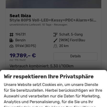
Seat Ibiza
Style 80PS Voll-LED+Kessy+PDC+Alarm+Sitzheizung+Kamera+App-Connect
unverbindliche Lieferzeit:
10 Tage
Neuwagen
Fahrzeugnr.
196731
Getriebe
Schalt. 5-Gang
Kraftstoff
Benzin
Außenfarbe
[9K9K] Fiord Blau
Leistung
59 kW (80 PS)
Kilometerstand
20 km
19.789,– €
Details
incl. 19% MwSt.
Verbrauch kombiniert:
5,30 l/100km
CO
-Klasse:
D
2
CO
-Emissionen:
120,00 g/km
Wir respektieren Ihre Privatsphäre
2
Unsere Website setzt Cookies ein, um unsere Dienste
für Sie bereitzustellen. Hierbei berücksichtigen wir Ihre
Auswahl und verarbeiten nur die Daten für Marketing,
Analytics und Personalisierung, für die Sie uns Ihr