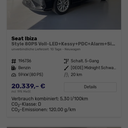
Seat Ibiza
Style 80PS Voll-LED+Kessy+PDC+Alarm+Sitzheizung+Kamera+App-Connect
unverbindliche Lieferzeit:
10 Tage
Neuwagen
Fahrzeugnr.
196736
Getriebe
Schalt. 5-Gang
Kraftstoff
Benzin
Außenfarbe
[0E0E] Midnight Schwarz Metallic
Leistung
59 kW (80 PS)
Kilometerstand
20 km
20.339,– €
Details
incl. 19% MwSt.
Verbrauch kombiniert:
5,30 l/100km
CO
-Klasse:
D
2
CO
-Emissionen:
120,00 g/km
2