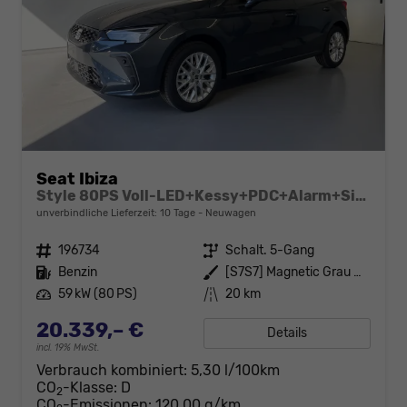
Seat Ibiza
Style 80PS Voll-LED+Kessy+PDC+Alarm+Sitzheizung+Kamera+App-Connect
unverbindliche Lieferzeit:
10 Tage
Neuwagen
Fahrzeugnr.
196734
Getriebe
Schalt. 5-Gang
Kraftstoff
Benzin
Außenfarbe
[S7S7] Magnetic Grau Metallic
Leistung
59 kW (80 PS)
Kilometerstand
20 km
20.339,– €
Details
incl. 19% MwSt.
Verbrauch kombiniert:
5,30 l/100km
CO
-Klasse:
D
2
CO
-Emissionen:
120,00 g/km