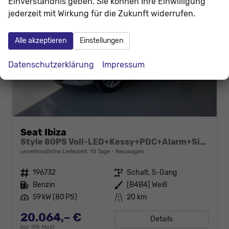
Einverständnis geben. Sie können Ihre Einwilligung
jederzeit mit Wirkung für die Zukunft widerrufen.
Alle akzeptieren
Einstellungen
Datenschutzerklärung
Impressum
Seat Ibiza
Style 80PS Voll-LED+Kessy+PDC+Alarm+Sitzheizung+Kamera+App-Connect
unverbindliche Lieferzeit:
10 Tage
Neuwagen
Fahrzeugnr.
196732
Getriebe
Schalt. 5-Gang
Kraftstoff
Benzin
Außenfarbe
[B4B4] Weiß
Leistung
59 kW (80 PS)
Kilometerstand
20 km
20.064,– €
Details
incl. 19% MwSt.