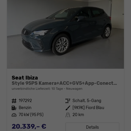
Seat Ibiza
Style 95PS Kamera+ACC+GV5+App-Conect+Sitzheizung+ParkPilot hinten
unverbindliche Lieferzeit:
10 Tage
Neuwagen
Fahrzeugnr.
197292
Getriebe
Schalt. 5-Gang
Kraftstoff
Benzin
Außenfarbe
[9K9K] Fiord Blau
Leistung
70 kW (95 PS)
Kilometerstand
20 km
20.339,– €
Details