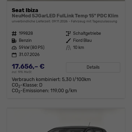
Seat Ibiza
NeuMod 5JGarLED FulLink Temp 15" PDC Klim
unverbindliche Lieferzeit:
09.11.2026
Fahrzeug mit Tageszulassung
Fahrzeugnr.
199828
Getriebe
Schaltgetriebe
Kraftstoff
Benzin
Außenfarbe
Fiord Blau
Leistung
59 kW (80 PS)
Kilometerstand
10 km
31.07.2026
17.656,– €
Details
incl. 19% MwSt.
Verbrauch kombiniert:
5,30 l/100km
CO
-Klasse:
D
2
CO
-Emissionen:
119,00 g/km
2