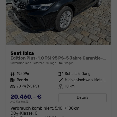
Seat Ibiza
Edition Plus-1,0 TSI 95 PS-5 Jahre Garantie-Tempomat ACC-LED-Winterpaket-16 Zoll-Sofort
unverbindliche Lieferzeit:
10 Tage
Neuwagen
Fahrzeugnr.
195096
Getriebe
Schalt. 5-Gang
Kraftstoff
Benzin
Außenfarbe
Midnightschwarz Metallic
Leistung
70 kW (95 PS)
Kilometerstand
10 km
20.460,– €
Details
incl. 19% MwSt.
Verbrauch kombiniert:
5,10 l/100km
CO
-Klasse:
C
2