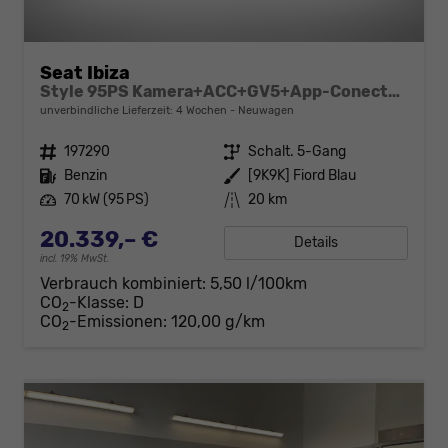
Seat Ibiza
Style 95PS Kamera+ACC+GV5+App-Conect+Sitzheizung+ParkPilot hinten
unverbindliche Lieferzeit:
4 Wochen
Neuwagen
Fahrzeugnr.
197290
Getriebe
Schalt. 5-Gang
Kraftstoff
Benzin
Außenfarbe
[9K9K] Fiord Blau
Leistung
70 kW (95 PS)
Kilometerstand
20 km
20.339,– €
Details
incl. 19% MwSt.
Verbrauch kombiniert:
5,50 l/100km
CO
-Klasse:
D
2
CO
-Emissionen:
120,00 g/km
2