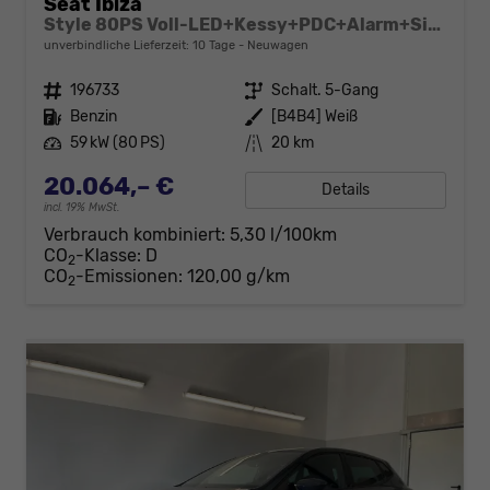
Seat Ibiza
Style 80PS Voll-LED+Kessy+PDC+Alarm+Sitzheizung+Kamera+App-Connect
unverbindliche Lieferzeit:
10 Tage
Neuwagen
Fahrzeugnr.
196733
Getriebe
Schalt. 5-Gang
Kraftstoff
Benzin
Außenfarbe
[B4B4] Weiß
Leistung
59 kW (80 PS)
Kilometerstand
20 km
20.064,– €
Details
incl. 19% MwSt.
Verbrauch kombiniert:
5,30 l/100km
CO
-Klasse:
D
2
CO
-Emissionen:
120,00 g/km
2