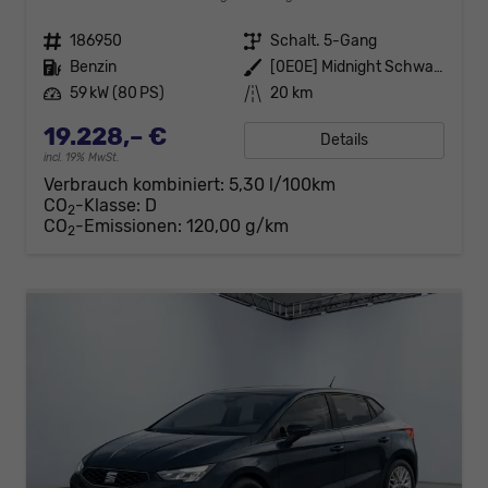
Fahrzeugnr.
186950
Getriebe
Schalt. 5-Gang
Kraftstoff
Benzin
Außenfarbe
[0E0E] Midnight Schwarz Metallic
Leistung
59 kW (80 PS)
Kilometerstand
20 km
19.228,– €
Details
incl. 19% MwSt.
Verbrauch kombiniert:
5,30 l/100km
CO
-Klasse:
D
2
CO
-Emissionen:
120,00 g/km
2