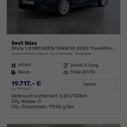
Seat Ibiza
Style 1.0 MPI 80PS/59kW 5G 2026 *Faceliftet*
unverbindliche Lieferzeit: Ca. 3-4 Monate
Neuwagen
Fahrzeugnr.
197109
Getriebe
Schalt. 5-Gang
Kraftstoff
Benzin
Leistung
59 kW (80 PS)
19.717,– €
Details
incl. 19% MwSt.
Verbrauch kombiniert:
5,20 l/100km
CO
-Klasse:
D
2
CO
-Emissionen:
119,00 g/km
2