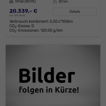
Leistung
59 kW (80 PS)
Kilometerstand
20 km
20.339,– €
Details
incl. 19% MwSt.
Verbrauch kombiniert:
5,30 l/100km
CO
-Klasse:
D
2
CO
-Emissionen:
120,00 g/km
2