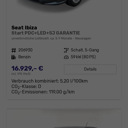
Seat Ibiza
Start PDC+LED+5J GARANTIE
unverbindliche Lieferzeit: ca. 5-7 Monate
Neuwagen
Fahrzeugnr.
206930
Getriebe
Schalt. 5-Gang
Kraftstoff
Benzin
Leistung
59 kW (80 PS)
16.929,– €
Details
incl. 19% MwSt.
Verbrauch kombiniert:
5,20 l/100km
CO
-Klasse:
D
2
CO
-Emissionen:
119,00 g/km
2