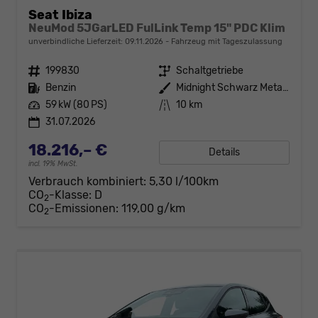
Seat Ibiza
NeuMod 5JGarLED FulLink Temp 15" PDC Klim
unverbindliche Lieferzeit:
09.11.2026
Fahrzeug mit Tageszulassung
Fahrzeugnr.
199830
Getriebe
Schaltgetriebe
Kraftstoff
Benzin
Außenfarbe
Midnight Schwarz Metallic
Leistung
59 kW (80 PS)
Kilometerstand
10 km
31.07.2026
18.216,– €
Details
incl. 19% MwSt.
Verbrauch kombiniert:
5,30 l/100km
CO
-Klasse:
D
2
CO
-Emissionen:
119,00 g/km
2