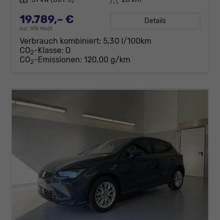
19.789,– €
Details
incl. 19% MwSt.
Verbrauch kombiniert:
5,30 l/100km
CO
-Klasse:
D
2
CO
-Emissionen:
120,00 g/km
2