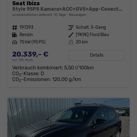
Seat Ibiza
Style 95PS Kamera+ACC+GV5+App-Conect+Sitzheizung+ParkPilot hinten
unverbindliche Lieferzeit:
10 Tage
Neuwagen
Fahrzeugnr.
197293
Getriebe
Schalt. 5-Gang
Kraftstoff
Benzin
Außenfarbe
[9K9K] Fiord Blau
Leistung
70 kW (95 PS)
Kilometerstand
20 km
20.339,– €
Details
incl. 19% MwSt.
Verbrauch kombiniert:
5,50 l/100km
CO
-Klasse:
D
2
CO
-Emissionen:
120,00 g/km
2