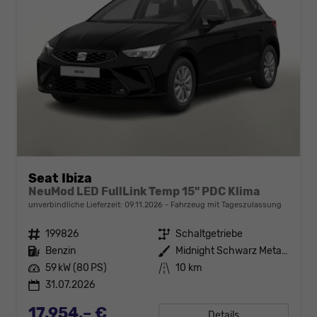
Seat Ibiza
NeuMod LED FullLink Temp 15" PDC Klima
unverbindliche Lieferzeit:
09.11.2026
Fahrzeug mit Tageszulassung
Fahrzeugnr.
199826
Getriebe
Schaltgetriebe
Kraftstoff
Benzin
Außenfarbe
Midnight Schwarz Metallic
Leistung
59 kW (80 PS)
Kilometerstand
10 km
31.07.2026
17.954,– €
Details