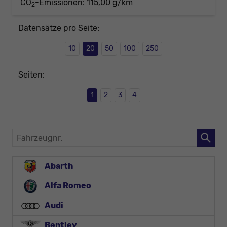
CO
-Emissionen:
115,00 g/km
2
Datensätze pro Seite:
10
20
50
100
250
Seiten:
1
2
3
4
Fahrzeugnr.
Abarth
Alfa Romeo
Audi
Bentley