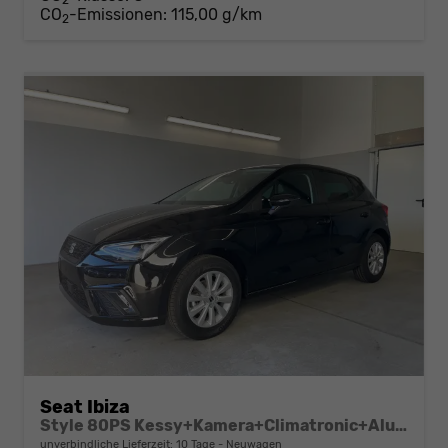
CO
-Emissionen:
115,00 g/km
2
Seat Ibiza
Style 80PS Kessy+Kamera+Climatronic+Alu+PDCvohi+Sitzheiz+App-Connect+DAB
unverbindliche Lieferzeit:
10 Tage
Neuwagen