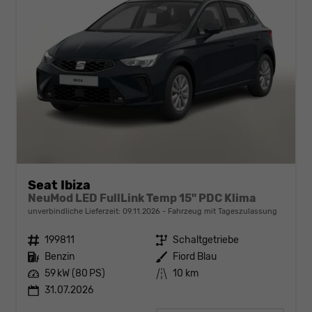
Seat Ibiza
NeuMod LED FullLink Temp 15" PDC Klima
unverbindliche Lieferzeit:
09.11.2026
Fahrzeug mit Tageszulassung
Fahrzeugnr.
199811
Getriebe
Schaltgetriebe
Kraftstoff
Benzin
Außenfarbe
Fiord Blau
Leistung
59 kW (80 PS)
Kilometerstand
10 km
31.07.2026