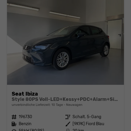
Seat Ibiza
Style 80PS Voll-LED+Kessy+PDC+Alarm+Sitzheizung+Kamera+App-Connect
unverbindliche Lieferzeit:
10 Tage
Neuwagen
Fahrzeugnr.
196730
Getriebe
Schalt. 5-Gang
Kraftstoff
Benzin
Außenfarbe
[9K9K] Fiord Blau
Leistung
59 kW (80 PS)
Kilometerstand
20 km