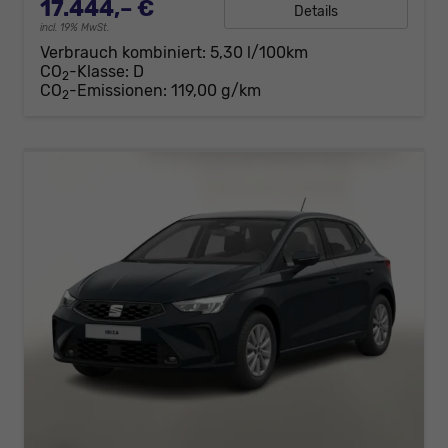
17.444,– €
Details
incl. 19% MwSt.
Verbrauch kombiniert:
5,30 l/100km
CO
-Klasse:
D
2
CO
-Emissionen:
119,00 g/km
2