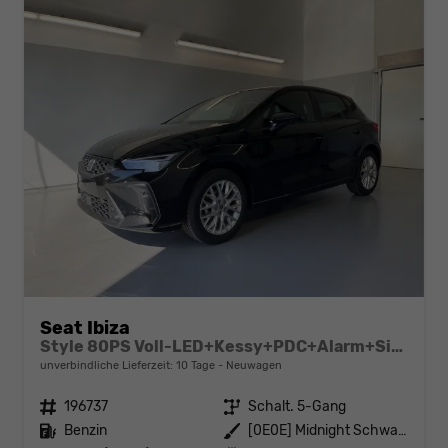
Seat Ibiza
Style 80PS Voll-LED+Kessy+PDC+Alarm+Sitzheizung+Kamera+App-Connect
unverbindliche Lieferzeit:
10 Tage
Neuwagen
Fahrzeugnr.
196737
Getriebe
Schalt. 5-Gang
Kraftstoff
Benzin
Außenfarbe
[0E0E] Midnight Schwarz Metallic