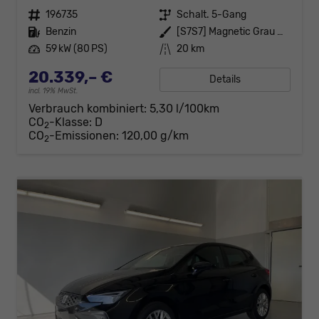
Fahrzeugnr.
196735
Getriebe
Schalt. 5-Gang
Kraftstoff
Benzin
Außenfarbe
[S7S7] Magnetic Grau Metallic
Leistung
59 kW (80 PS)
Kilometerstand
20 km
20.339,– €
Details
incl. 19% MwSt.
Verbrauch kombiniert:
5,30 l/100km
CO
-Klasse:
D
2
CO
-Emissionen:
120,00 g/km
2