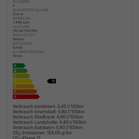
ZYLINDER
4
SCHADSTOFFKLASSE
Euro 6
HUBRAUM
1.498 ccm
LEISTUNG
110 kW (150 PS)
KRAFTSTOFF
Benzin
KATEGORIE
Kombi
KILOMETERSTAND
10 km
Verbrauch kombiniert:
5,40 l/100km
Verbrauch Innenstadt:
6,80 l/100km
Verbrauch Stadtrand:
4,80 l/100km
Verbrauch Landstraße:
4,40 l/100km
Verbrauch Autobahn:
5,40 l/100km
CO
-Emissionen:
124,00 g/km
2
CO
-Klasse:
D