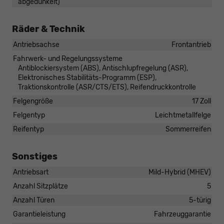
abgedunkelt)
Räder & Technik
Antriebsachse
Frontantrieb
Fahrwerk- und Regelungssysteme
Antiblockiersystem (ABS), Antischlupfregelung (ASR),
Elektronisches Stabilitäts-Programm (ESP),
Traktionskontrolle (ASR/CTS/ETS), Reifendruckkontrolle
Felgengröße
17 Zoll
Felgentyp
Leichtmetallfelge
Reifentyp
Sommerreifen
Sonstiges
Antriebsart
Mild-Hybrid (MHEV)
Anzahl Sitzplätze
5
Anzahl Türen
5-türig
Garantieleistung
Fahrzeuggarantie