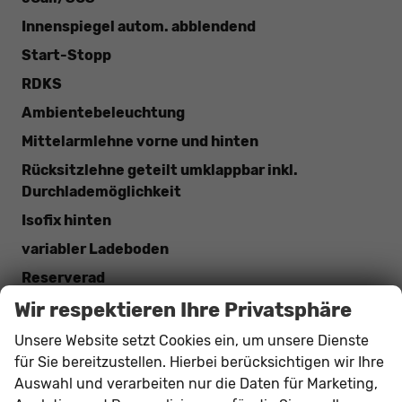
Innenspiegel autom. abblendend
Start-Stopp
RDKS
Ambientebeleuchtung
Mittelarmlehne vorne und hinten
Rücksitzlehne geteilt umklappbar inkl.
Durchlademöglichkeit
Isofix hinten
variabler Ladeboden
Reserverad
Wir respektieren Ihre Privatsphäre
Dachreling Schwarz
Tagfahrlicht
Unsere Website setzt Cookies ein, um unsere Dienste
für Sie bereitzustellen. Hierbei berücksichtigen wir Ihre
Innen
Auswahl und verarbeiten nur die Daten für Marketing,
Ambiente-Beleuchtung
vorhanden