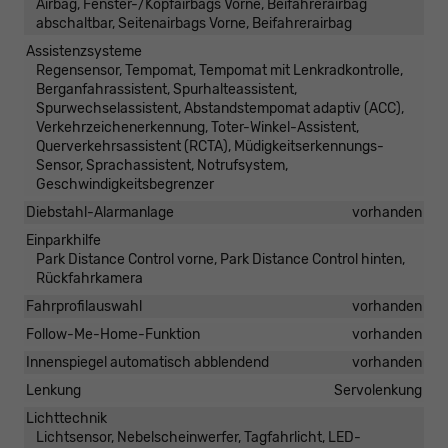
Airbag, Fenster-/Kopfairbags Vorne, Beifahrerairbag
abschaltbar, Seitenairbags Vorne, Beifahrerairbag
Assistenzsysteme
Regensensor, Tempomat, Tempomat mit Lenkradkontrolle,
Berganfahrassistent, Spurhalteassistent,
Spurwechselassistent, Abstandstempomat adaptiv (ACC),
Verkehrzeichenerkennung, Toter-Winkel-Assistent,
Querverkehrsassistent (RCTA), Müdigkeitserkennungs-
Sensor, Sprachassistent, Notrufsystem,
Geschwindigkeitsbegrenzer
Diebstahl-Alarmanlage
vorhanden
Einparkhilfe
Park Distance Control vorne, Park Distance Control hinten,
Rückfahrkamera
Fahrprofilauswahl
vorhanden
Follow-Me-Home-Funktion
vorhanden
Innenspiegel automatisch abblendend
vorhanden
Lenkung
Servolenkung
Lichttechnik
Lichtsensor, Nebelscheinwerfer, Tagfahrlicht, LED-