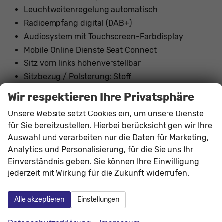
Leuchtweitenregelung automatisch
Radioempfang digital (DAB+)
Audiosystem mit Touchscreen-Farbdisplay
Mobile Online Dienste Seat Connect
Sitz vorn links höhenverstellbar
Sitzbezug / Polsterung: Stoff
Sonnenblende links mit Spiegel (beleuchtet)
Wir respektieren Ihre Privatsphäre
Sonnenblende rechts mit Spiegel (beleuchtet)
Unsere Website setzt Cookies ein, um unsere Dienste
Stau-/Ablagefach unter Sitz vorn links
für Sie bereitzustellen. Hierbei berücksichtigen wir Ihre
Steckdose (12V-Anschluß) vorn
Auswahl und verarbeiten nur die Daten für Marketing,
Analytics und Personalisierung, für die Sie uns Ihr
Innen
Einverständnis geben. Sie können Ihre Einwilligung
jederzeit mit Wirkung für die Zukunft widerrufen.
Armlehnen
Mittelarmlehne, Fahrer
Doppelter Laderaumboden
vorhanden
Alle akzeptieren
Einstellungen
Fensterheber
elektrisch
Klimatisierung
Klimaautomatik