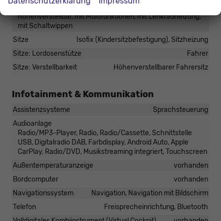
Datenschutzerklärung
Impressum
Lenkrad
höhenverstellbar, mit Multifunktionen, mit Lenkradheizung,
mit Schaltwippen
Sitze
Isofix (Kindersitzbefestigung), Sitzheizung
Sitze: Lordosenstütze
Fahrer
Sitze: Verstellbarkeit
Höhenverstellbarer Fahrersitz
Infotainment & Kommunikation
Assistenzsysteme
Sprachsteuerung
Audioanlage
Radio/MP3-Player, Radio, Radio/Cassette, Schnittstelle
USB, Digitalradio DAB, Farbdisplay, Android Auto, Apple
CarPlay, Radio/DVD, Musikstreaming integriert, Touchscreen
Außentemperaturanzeige
vorhanden
Bordcomputer
vorhanden
Navigationssystem
Navigation, Navigation mit Bildschirm
Telefon
Freisprecheinrichtung, Bluetooth
Volldigitales Kombiinstrument (Virtual Cockpit)
vorhanden