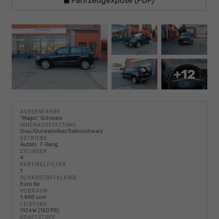
Fahrzeugexposé (PDF)
+12
AUSSENFARBE
"Magic" Schwarz
INNENAUSSTATTUNG
Grau/Dunkelsilber/Satinschwarz
GETRIEBE
Autom. 7-Gang
ZYLINDER
4
PARTIKELFILTER
1
SCHADSTOFFKLASSE
Euro 6e
HUBRAUM
1.498 ccm
LEISTUNG
110 kW (150 PS)
KRAFTSTOFF