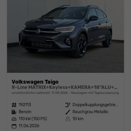
Volkswagen Taigo
R-Line MATRIX+Keyless+KAMERA+18"ALU+ACC+SHZ
unverbindliche Lieferzeit:
17.08.2026
Neuwagen mit Tageszulassung
Fahrzeugnr.
192113
Getriebe
Doppelkupplungsgetriebe (DSG)
Kraftstoff
Benzin
Außenfarbe
Rauchgrau Metallic
Leistung
110 kW (150 PS)
Kilometerstand
10 km
11.06.2026