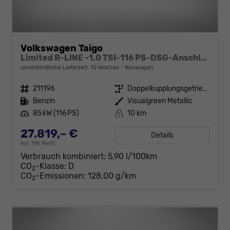
Volkswagen Taigo
Limited R-LINE -1.0 TSI-116 PS-DSG-Anschlussgarantie-AppleCarPlay-AndroidAuto-Kessy GO-ACC-PDC2x-Kamera-Klimaautomatik-LED MATRIX-18"Alu
unverbindliche Lieferzeit:
10 Wochen
Neuwagen
Fahrzeugnr.
211196
Getriebe
Doppelkupplungsgetriebe (DSG)
Kraftstoff
Benzin
Außenfarbe
Visualgreen Metallic
Leistung
85 kW (116 PS)
Kilometerstand
10 km
27.819,– €
Details
incl. 19% MwSt.
Verbrauch kombiniert:
5,90 l/100km
CO
-Klasse:
D
2
CO
-Emissionen:
128,00 g/km
2