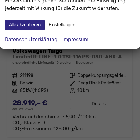
Einverständnis geben. Sie können Ihre Einwilligung
jederzeit mit Wirkung für die Zukunft widerrufen.
Alle akzeptieren
Einstellungen
Datenschutzerklärung
Impressum
Volkswagen Taigo
Limited R-LINE -1.0 TSI-116 PS-DSG-AHK-Anschlussgarantie-AppleCarPlay-AndroidAuto-Kessy GO-ACC-PDC2x-Kamera-Klimaautomatik-LED MATRIX-18"Alu
unverbindliche Lieferzeit:
10 Wochen
Neuwagen
Fahrzeugnr.
211198
Getriebe
Doppelkupplungsgetriebe (DSG)
Kraftstoff
Benzin
Außenfarbe
Deep Black Perleffect
Leistung
85 kW (116 PS)
Kilometerstand
10 km
28.919,– €
Details
incl. 19% MwSt.
Verbrauch kombiniert:
5,90 l/100km
CO
-Klasse:
D
2
CO
-Emissionen:
128,00 g/km
2