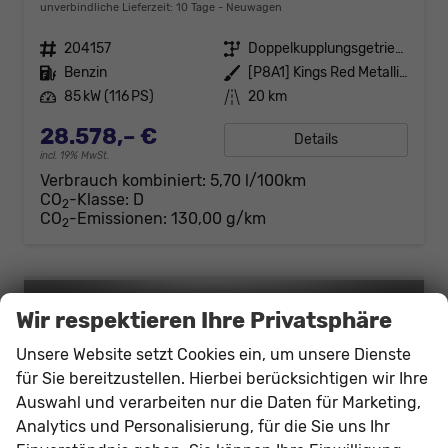
unverbindliche Lieferzeit:
10 Tage
Neuwagen
Fahrzeugnr.
204157
Getriebe
Doppelkupplungsgetriebe (DSG)
Kraftstoff
Benzin
Außenfarbe
[P8A1] Kings Red Metallic / Dach Schwarz
Leistung
85 kW (116 PS)
Kilometerstand
20 km
28.578,– €
Details
incl. 19% MwSt.
Verbrauch kombiniert:
5,70 l/100km
CO
-Klasse:
D
2
CO
-Emissionen:
130,00 g/km
2
Wir respektieren Ihre Privatsphäre
Unsere Website setzt Cookies ein, um unsere Dienste
für Sie bereitzustellen. Hierbei berücksichtigen wir Ihre
Auswahl und verarbeiten nur die Daten für Marketing,
Analytics und Personalisierung, für die Sie uns Ihr