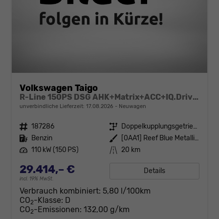
Volkswagen Taigo
R-Line 150PS DSG AHK+Matrix+ACC+IQ.Drive+Black+Kamera+Keyless+Alu18+Sitzhz
unverbindliche Lieferzeit:
17.08.2026
Neuwagen
Fahrzeugnr.
187286
Getriebe
Doppelkupplungsgetriebe (DSG)
Kraftstoff
Benzin
Außenfarbe
[0AA1] Reef Blue Metallic / Dach Schwarz
Leistung
110 kW (150 PS)
Kilometerstand
20 km
29.414,– €
Details
incl. 19% MwSt.
Verbrauch kombiniert:
5,80 l/100km
CO
-Klasse:
D
2
CO
-Emissionen:
132,00 g/km
2