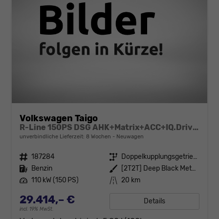
Volkswagen Taigo
R-Line 150PS DSG AHK+Matrix+ACC+IQ.Drive+Black+Kamera+Keyless+Alu18+Sitzhz
unverbindliche Lieferzeit:
8 Wochen
Neuwagen
Fahrzeugnr.
187284
Getriebe
Doppelkupplungsgetriebe (DSG)
Kraftstoff
Benzin
Außenfarbe
[2T2T] Deep Black Metallic
Leistung
110 kW (150 PS)
Kilometerstand
20 km
29.414,– €
Details
incl. 19% MwSt.