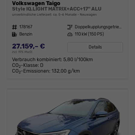
Volkswagen Taigo
Style IQ.LIGHT MATRIX+ACC+17'' ALU
unverbindliche Lieferzeit: ca. 5-6 Monate
Neuwagen
Fahrzeugnr.
178167
Getriebe
Doppelkupplungsgetriebe (DSG)
Kraftstoff
Benzin
Leistung
110 kW (150 PS)
27.159,– €
Details
incl. 19% MwSt.
Verbrauch kombiniert:
5,80 l/100km
CO
-Klasse:
D
2
CO
-Emissionen:
132,00 g/km
2