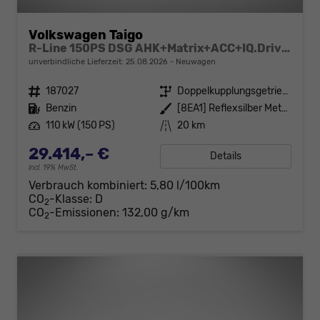
Volkswagen Taigo
R-Line 150PS DSG AHK+Matrix+ACC+IQ.Drive+Black+Kamera+Keyless+Alu18+Sitzhz
unverbindliche Lieferzeit:
25.08.2026
Neuwagen
Fahrzeugnr.
187027
Getriebe
Doppelkupplungsgetriebe (DSG)
Kraftstoff
Benzin
Außenfarbe
[8EA1] Reflexsilber Metallic / Dach Schwarz
Leistung
110 kW (150 PS)
Kilometerstand
20 km
29.414,– €
Details
incl. 19% MwSt.
Verbrauch kombiniert:
5,80 l/100km
CO
-Klasse:
D
2
CO
-Emissionen:
132,00 g/km
2