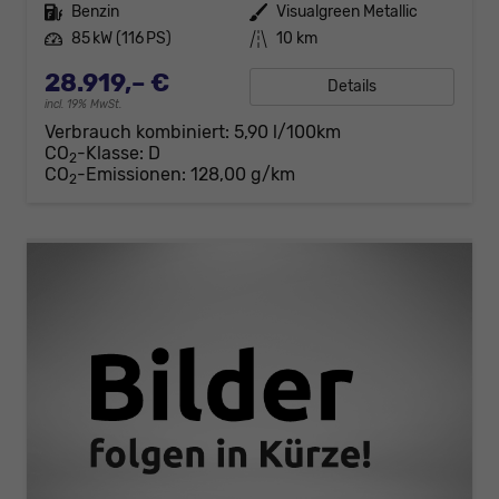
Kraftstoff
Benzin
Außenfarbe
Visualgreen Metallic
Leistung
85 kW (116 PS)
Kilometerstand
10 km
28.919,– €
Details
incl. 19% MwSt.
Verbrauch kombiniert:
5,90 l/100km
CO
-Klasse:
D
2
CO
-Emissionen:
128,00 g/km
2