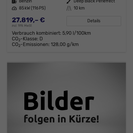
Kraftstoff
Benzin
Außenfarbe
Deep Black Perleffect
Leistung
85 kW (116 PS)
Kilometerstand
10 km
27.819,– €
Details
incl. 19% MwSt.
Verbrauch kombiniert:
5,90 l/100km
CO
-Klasse:
D
2
CO
-Emissionen:
128,00 g/km
2