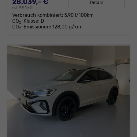
28.039,– €
Details
incl. 19% MwSt.
Verbrauch kombiniert:
5,90 l/100km
CO
-Klasse:
D
2
CO
-Emissionen:
128,00 g/km
2