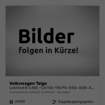
Volkswagen Taigo
Limited R-LINE -1.0 TSI-116 PS-DSG-AHK-Anschlussgarantie-AppleCarPlay-AndroidAuto-Kessy GO-ACC-PDC2x-Kamera-Klimaautomatik-LED MATRIX-18"Alu
unverbindliche Lieferzeit:
10 Wochen
Neuwagen
Fahrzeugnr.
211199
Getriebe
Doppelkupplungsgetriebe (DSG)