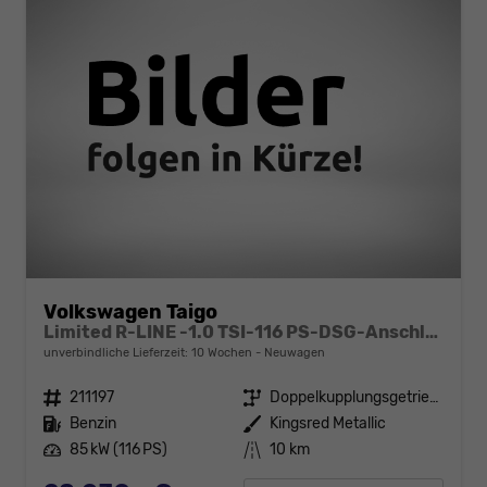
Volkswagen Taigo
Limited R-LINE -1.0 TSI-116 PS-DSG-Anschlussgarantie-AppleCarPlay-AndroidAuto-Kessy GO-ACC-PDC2x-Kamera-Klimaautomatik-LED MATRIX-18"Alu
unverbindliche Lieferzeit:
10 Wochen
Neuwagen
Fahrzeugnr.
211197
Getriebe
Doppelkupplungsgetriebe (DSG)
Kraftstoff
Benzin
Außenfarbe
Kingsred Metallic
Leistung
85 kW (116 PS)
Kilometerstand
10 km