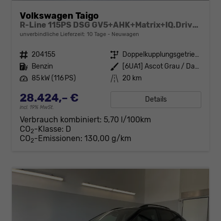
Volkswagen Taigo
R-Line 115PS DSG GV5+AHK+Matrix+IQ.Drive+Black+Keyless+Alu18+Cam+Sitzheiz
unverbindliche Lieferzeit:
10 Tage
Neuwagen
Fahrzeugnr.
204155
Getriebe
Doppelkupplungsgetriebe (DSG)
Kraftstoff
Benzin
Außenfarbe
[6UA1] Ascot Grau / Dach Schwarz
Leistung
85 kW (116 PS)
Kilometerstand
20 km
28.424,– €
Details
incl. 19% MwSt.
Verbrauch kombiniert:
5,70 l/100km
CO
-Klasse:
D
2
CO
-Emissionen:
130,00 g/km
2