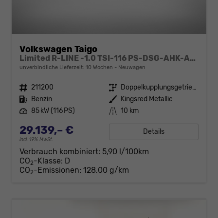
Volkswagen Taigo
Limited R-LINE -1.0 TSI-116 PS-DSG-AHK-Anschlussgarantie-AppleCarPlay-AndroidAuto-Kessy GO-ACC-PDC2x-Kamera-Klimaautomatik-LED MATRIX-18"Alu
unverbindliche Lieferzeit:
10 Wochen
Neuwagen
Fahrzeugnr.
211200
Getriebe
Doppelkupplungsgetriebe (DSG)
Kraftstoff
Benzin
Außenfarbe
Kingsred Metallic
Leistung
85 kW (116 PS)
Kilometerstand
10 km
29.139,– €
Details
incl. 19% MwSt.
Verbrauch kombiniert:
5,90 l/100km
CO
-Klasse:
D
2
CO
-Emissionen:
128,00 g/km
2