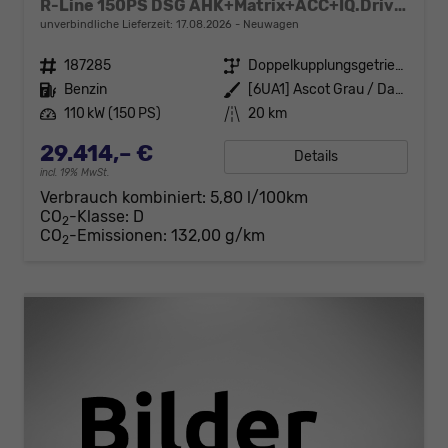
R-Line 150PS DSG AHK+Matrix+ACC+IQ.Drive+Black+Kamera+Keyless+Alu18+Sitzhz
unverbindliche Lieferzeit:
17.08.2026
Neuwagen
Fahrzeugnr.
187285
Getriebe
Doppelkupplungsgetriebe (DSG)
Kraftstoff
Benzin
Außenfarbe
[6UA1] Ascot Grau / Dach Schwarz
Leistung
110 kW (150 PS)
Kilometerstand
20 km
29.414,– €
Details
incl. 19% MwSt.
Verbrauch kombiniert:
5,80 l/100km
CO
-Klasse:
D
2
CO
-Emissionen:
132,00 g/km
2