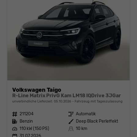
Volkswagen Taigo
R-Line Matrix PrivG Kam LM18 IQDrive 3JGar
unverbindliche Lieferzeit:
05.10.2026
Fahrzeug mit Tageszulassung
Fahrzeugnr.
211204
Getriebe
Automatik
Kraftstoff
Benzin
Außenfarbe
Deep Black Perleffekt
Leistung
110 kW (150 PS)
Kilometerstand
10 km
31.07.2026