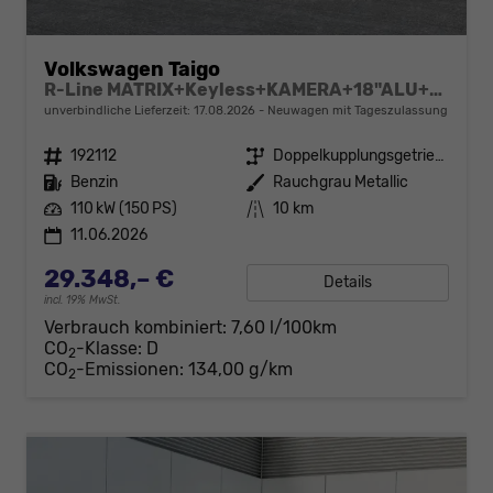
Volkswagen Taigo
R-Line MATRIX+Keyless+KAMERA+18"ALU+ACC+SHZ
unverbindliche Lieferzeit:
17.08.2026
Neuwagen mit Tageszulassung
Fahrzeugnr.
192112
Getriebe
Doppelkupplungsgetriebe (DSG)
Kraftstoff
Benzin
Außenfarbe
Rauchgrau Metallic
Leistung
110 kW (150 PS)
Kilometerstand
10 km
11.06.2026
29.348,– €
Details
incl. 19% MwSt.
Verbrauch kombiniert:
7,60 l/100km
CO
-Klasse:
D
2
CO
-Emissionen:
134,00 g/km
2