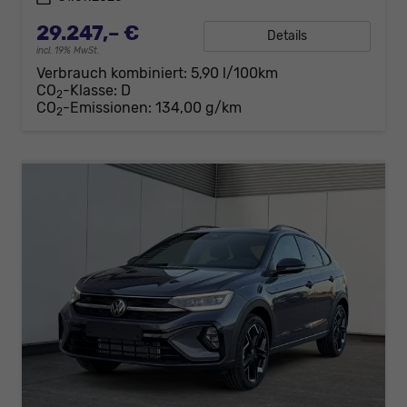
29.247,– €
Details
incl. 19% MwSt.
Verbrauch kombiniert:
5,90 l/100km
CO
-Klasse:
D
2
CO
-Emissionen:
134,00 g/km
2