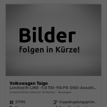
Volkswagen Taigo
Limited R-LINE -1.0 TSI-116 PS-DSG-Anschlussgarantie-AppleCarPlay-AndroidAuto-Kessy GO-ACC-PDC2x-Kamera-Klimaautomatik-LED MATRIX-18"Alu
unverbindliche Lieferzeit:
10 Wochen
Neuwagen
Fahrzeugnr.
211195
Getriebe
Doppelkupplungsgetriebe (DSG)