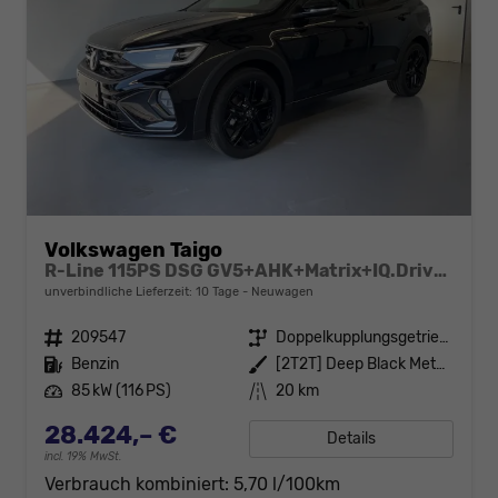
Volkswagen Taigo
R-Line 115PS DSG GV5+AHK+Matrix+IQ.Drive+Black+Keyless+Alu18+Cam+Sitzheiz
unverbindliche Lieferzeit:
10 Tage
Neuwagen
Fahrzeugnr.
209547
Getriebe
Doppelkupplungsgetriebe (DSG)
Kraftstoff
Benzin
Außenfarbe
[2T2T] Deep Black Metallic
Leistung
85 kW (116 PS)
Kilometerstand
20 km
28.424,– €
Details
incl. 19% MwSt.
Verbrauch kombiniert:
5,70 l/100km