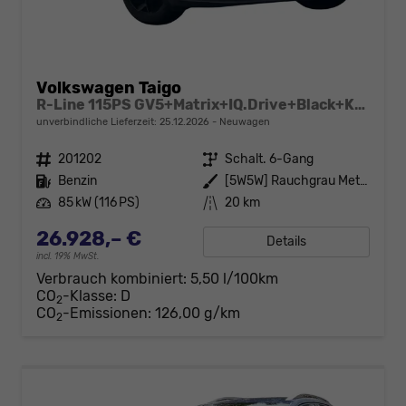
Volkswagen Taigo
R-Line 115PS GV5+Matrix+IQ.Drive+Black+Keyless+Alu18+Cam+Sitzhz+Climatronic
unverbindliche Lieferzeit:
25.12.2026
Neuwagen
Fahrzeugnr.
201202
Getriebe
Schalt. 6-Gang
Kraftstoff
Benzin
Außenfarbe
[5W5W] Rauchgrau Metallic
Leistung
85 kW (116 PS)
Kilometerstand
20 km
26.928,– €
Details
incl. 19% MwSt.
Verbrauch kombiniert:
5,50 l/100km
CO
-Klasse:
D
2
CO
-Emissionen:
126,00 g/km
2