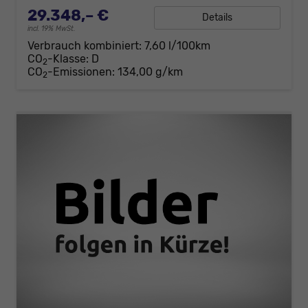
29.348,– €
Details
incl. 19% MwSt.
Verbrauch kombiniert:
7,60 l/100km
CO
-Klasse:
D
2
CO
-Emissionen:
134,00 g/km
2