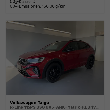
CO
-Klasse:
D
2
CO
-Emissionen:
130,00 g/km
2
Volkswagen Taigo
R-Line 115PS DSG GV5+AHK+Matrix+IQ.Drive+Black+Keyless+Alu18+Cam+Sitzheiz