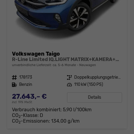
Volkswagen Taigo
R-Line Limited IQ.LIGHT MATRIX+KAMERA+ACC
unverbindliche Lieferzeit: ca. 5-6 Monate
Neuwagen
Fahrzeugnr.
178173
Getriebe
Doppelkupplungsgetriebe (DSG)
Kraftstoff
Benzin
Leistung
110 kW (150 PS)
27.643,– €
Details
incl. 19% MwSt.
Verbrauch kombiniert:
5,90 l/100km
CO
-Klasse:
D
2
CO
-Emissionen:
134,00 g/km
2