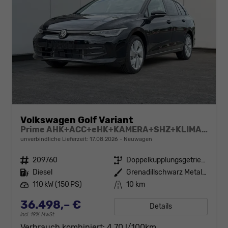
Volkswagen Golf Variant
Prime AHK+ACC+eHK+KAMERA+SHZ+KLIMA+LED+17" ALU
unverbindliche Lieferzeit:
17.08.2026
Neuwagen
Fahrzeugnr.
209760
Getriebe
Doppelkupplungsgetriebe (DSG)
Kraftstoff
Diesel
Außenfarbe
Grenadillschwarz Metallic
Leistung
110 kW (150 PS)
Kilometerstand
10 km
36.498,– €
Details
incl. 19% MwSt.
Verbrauch kombiniert:
4,70 l/100km