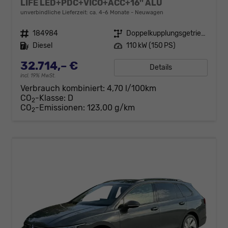
LIFE LED+PDC+VICO+ACC+16'' ALU
unverbindliche Lieferzeit: ca. 4-6 Monate
Neuwagen
Fahrzeugnr.
184984
Getriebe
Doppelkupplungsgetriebe (DSG)
Kraftstoff
Diesel
Leistung
110 kW (150 PS)
32.714,– €
Details
incl. 19% MwSt.
Verbrauch kombiniert:
4,70 l/100km
CO
-Klasse:
D
2
CO
-Emissionen:
123,00 g/km
2