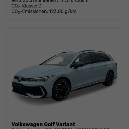
Verbrauch kombiniert:
4,70 l/100km
CO
-Klasse:
D
2
CO
-Emissionen:
123,00 g/km
2
Volkswagen Golf Variant