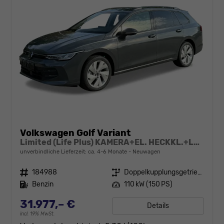
Volkswagen Golf Variant
Limited (Life Plus) KAMERA+EL. HECKKL.+LED+17" ALU+ACC
unverbindliche Lieferzeit: ca. 4-6 Monate
Neuwagen
Fahrzeugnr.
184988
Getriebe
Doppelkupplungsgetriebe (DSG)
Kraftstoff
Benzin
Leistung
110 kW (150 PS)
31.977,– €
Details
incl. 19% MwSt.