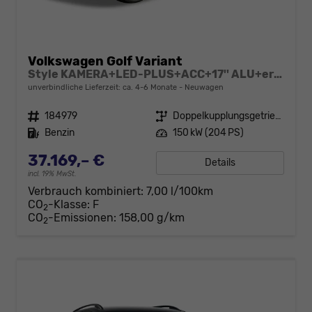
Volkswagen Golf Variant
Style KAMERA+LED-PLUS+ACC+17'' ALU+ergoActive
unverbindliche Lieferzeit: ca. 4-6 Monate
Neuwagen
Fahrzeugnr.
184979
Getriebe
Doppelkupplungsgetriebe (DSG)
Kraftstoff
Benzin
Leistung
150 kW (204 PS)
37.169,– €
Details
incl. 19% MwSt.
Verbrauch kombiniert:
7,00 l/100km
CO
-Klasse:
F
2
CO
-Emissionen:
158,00 g/km
2