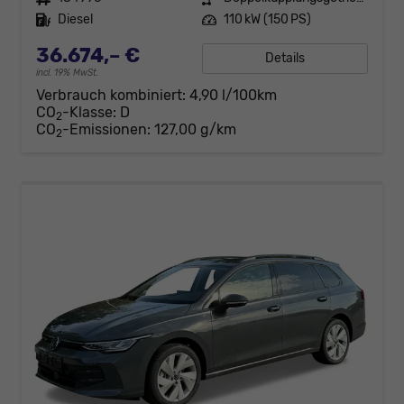
Kraftstoff
Diesel
Leistung
110 kW (150 PS)
36.674,– €
Details
incl. 19% MwSt.
Verbrauch kombiniert:
4,90 l/100km
CO
-Klasse:
D
2
CO
-Emissionen:
127,00 g/km
2