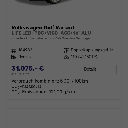
Volkswagen Golf Variant
LIFE LED+PDC+VICO+ACC+16'' ALU
unverbindliche Lieferzeit: ca. 4-6 Monate
Neuwagen
Fahrzeugnr.
184982
Getriebe
Doppelkupplungsgetriebe (DSG)
Kraftstoff
Benzin
Leistung
110 kW (150 PS)
31.075,– €
Details
incl. 19% MwSt.
Verbrauch kombiniert:
5,30 l/100km
CO
-Klasse:
D
2
CO
-Emissionen:
121,00 g/km
2