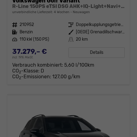
Volkswagen Golf Variant
R-Line 150PS eTSI DSG AHK+IQ-Light+Navi+Black Style+360°+Alu18+Kessy+Winter
unverbindliche Lieferzeit:
4 Wochen
Neuwagen
Fahrzeugnr.
210952
Getriebe
Doppelkupplungsgetriebe (DSG)
Kraftstoff
Benzin
Außenfarbe
[0E0E] Grenadillschwarz Metallic
Leistung
110 kW (150 PS)
Kilometerstand
20 km
37.279,– €
Details
incl. 19% MwSt.
Verbrauch kombiniert:
5,60 l/100km
CO
-Klasse:
D
2
CO
-Emissionen:
127,00 g/km
2