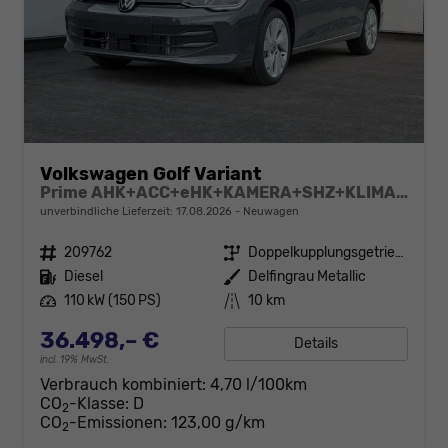
Volkswagen Golf Variant
Prime AHK+ACC+eHK+KAMERA+SHZ+KLIMA+LED+17" ALU
unverbindliche Lieferzeit:
17.08.2026
Neuwagen
Fahrzeugnr.
209762
Getriebe
Doppelkupplungsgetriebe (DSG)
Kraftstoff
Diesel
Außenfarbe
Delfingrau Metallic
Leistung
110 kW (150 PS)
Kilometerstand
10 km
36.498,– €
Details
incl. 19% MwSt.
Verbrauch kombiniert:
4,70 l/100km
CO
-Klasse:
D
2
CO
-Emissionen:
123,00 g/km
2