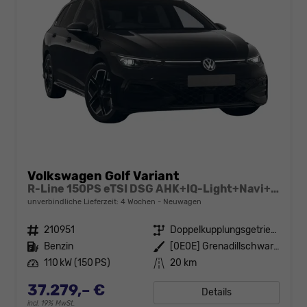
Volkswagen Golf Variant
R-Line 150PS eTSI DSG AHK+IQ-Light+Navi+Black Style+360°+Alu18+Kessy+Winter
unverbindliche Lieferzeit:
4 Wochen
Neuwagen
Fahrzeugnr.
210951
Getriebe
Doppelkupplungsgetriebe (DSG)
Kraftstoff
Benzin
Außenfarbe
[0E0E] Grenadillschwarz Metallic
Leistung
110 kW (150 PS)
Kilometerstand
20 km
37.279,– €
Details
incl. 19% MwSt.