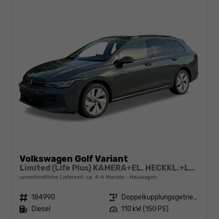
Volkswagen Golf Variant
Limited (Life Plus) KAMERA+EL. HECKKL.+LED+17" ALU+ACC
unverbindliche Lieferzeit: ca. 4-6 Monate
Neuwagen
Fahrzeugnr.
184990
Getriebe
Doppelkupplungsgetriebe (DSG)
Kraftstoff
Diesel
Leistung
110 kW (150 PS)