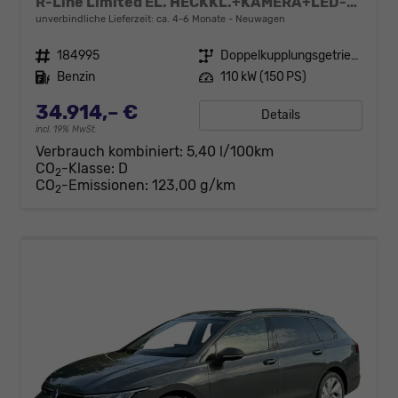
R-Line Limited EL. HECKKL.+KAMERA+LED-PLUS+ACC+18" ALU
unverbindliche Lieferzeit: ca. 4-6 Monate
Neuwagen
Fahrzeugnr.
184995
Getriebe
Doppelkupplungsgetriebe (DSG)
Kraftstoff
Benzin
Leistung
110 kW (150 PS)
34.914,– €
Details
incl. 19% MwSt.
Verbrauch kombiniert:
5,40 l/100km
CO
-Klasse:
D
2
CO
-Emissionen:
123,00 g/km
2