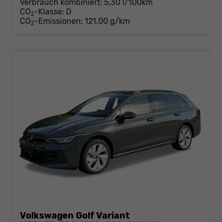
Verbrauch kombiniert:
5,30 l/100km
CO
-Klasse:
D
2
CO
-Emissionen:
121,00 g/km
2
Volkswagen Golf Variant