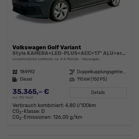
Volkswagen Golf Variant
Style KAMERA+LED-PLUS+ACC+17'' ALU+ergoActive
unverbindliche Lieferzeit: ca. 4-6 Monate
Neuwagen
Fahrzeugnr.
184992
Getriebe
Doppelkupplungsgetriebe (DSG)
Kraftstoff
Diesel
Leistung
110 kW (150 PS)
35.365,– €
Details
incl. 19% MwSt.
Verbrauch kombiniert:
4,80 l/100km
CO
-Klasse:
D
2
CO
-Emissionen:
126,00 g/km
2