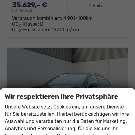
35.629,– €
Details
incl. 19% MwSt.
Verbrauch kombiniert:
4,90 l/100km
CO
-Klasse:
D
2
CO
-Emissionen:
127,00 g/km
2
Wir respektieren Ihre Privatsphäre
Unsere Website setzt Cookies ein, um unsere Dienste
für Sie bereitzustellen. Hierbei berücksichtigen wir Ihre
Auswahl und verarbeiten nur die Daten für Marketing,
Analytics und Personalisierung, für die Sie uns Ihr