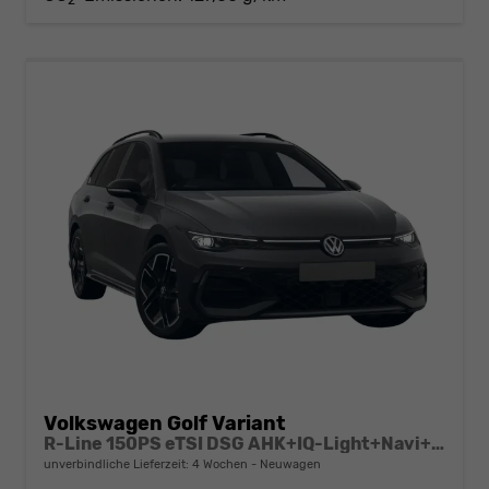
Volkswagen Golf Variant
R-Line 150PS eTSI DSG AHK+IQ-Light+Navi+Black Style+360°+Alu18+Kessy+Winter
unverbindliche Lieferzeit:
4 Wochen
Neuwagen