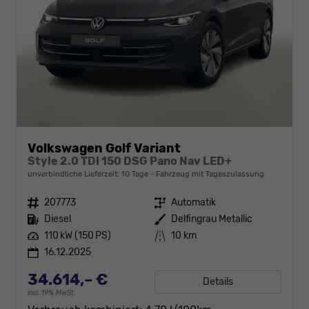
Volkswagen Golf Variant
Style 2.0 TDI 150 DSG Pano Nav LED+
unverbindliche Lieferzeit:
10 Tage
Fahrzeug mit Tageszulassung
Fahrzeugnr.
207773
Getriebe
Automatik
Kraftstoff
Diesel
Außenfarbe
Delfingrau Metallic
Leistung
110 kW (150 PS)
Kilometerstand
10 km
16.12.2025
34.614,– €
Details
incl. 19% MwSt.