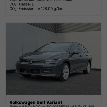
CO
-Klasse:
D
2
CO
-Emissionen:
123,00 g/km
2
Volkswagen Golf Variant
Prime AHK+ACC+eHK+KAMERA+SHZ+KLIMA+LED+17" ALU