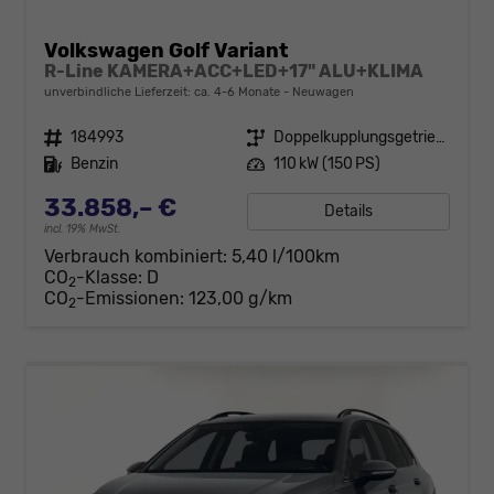
Volkswagen Golf Variant
R-Line KAMERA+ACC+LED+17" ALU+KLIMA
unverbindliche Lieferzeit: ca. 4-6 Monate
Neuwagen
Fahrzeugnr.
184993
Getriebe
Doppelkupplungsgetriebe (DSG)
Kraftstoff
Benzin
Leistung
110 kW (150 PS)
33.858,– €
Details
incl. 19% MwSt.
Verbrauch kombiniert:
5,40 l/100km
CO
-Klasse:
D
2
CO
-Emissionen:
123,00 g/km
2