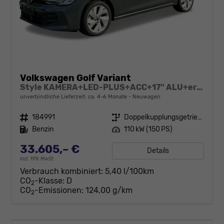
Volkswagen Golf Variant
Style KAMERA+LED-PLUS+ACC+17'' ALU+ergoActive
unverbindliche Lieferzeit: ca. 4-6 Monate
Neuwagen
Fahrzeugnr.
184991
Getriebe
Doppelkupplungsgetriebe (DSG)
Kraftstoff
Benzin
Leistung
110 kW (150 PS)
33.605,– €
Details
incl. 19% MwSt.
Verbrauch kombiniert:
5,40 l/100km
CO
-Klasse:
D
2
CO
-Emissionen:
124,00 g/km
2