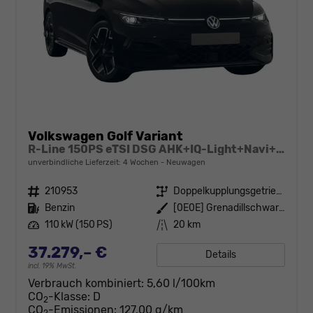
Volkswagen Golf Variant
R-Line 150PS eTSI DSG AHK+IQ-Light+Navi+Black Style+360°+Alu18+Kessy+Winter
unverbindliche Lieferzeit:
4 Wochen
Neuwagen
Fahrzeugnr.
210953
Getriebe
Doppelkupplungsgetriebe (DSG)
Kraftstoff
Benzin
Außenfarbe
[0E0E] Grenadillschwarz Metallic
Leistung
110 kW (150 PS)
Kilometerstand
20 km
37.279,– €
Details
incl. 19% MwSt.
Verbrauch kombiniert:
5,60 l/100km
CO
-Klasse:
D
2
CO
-Emissionen:
127,00 g/km
2