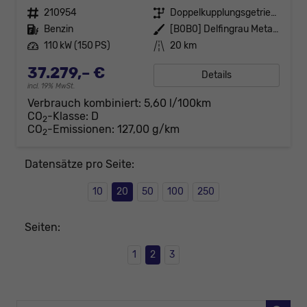
Fahrzeugnr.
210954
Getriebe
Doppelkupplungsgetriebe (DSG)
Kraftstoff
Benzin
Außenfarbe
[B0B0] Delfingrau Metallic
Leistung
110 kW (150 PS)
Kilometerstand
20 km
37.279,– €
Details
incl. 19% MwSt.
Verbrauch kombiniert:
5,60 l/100km
CO
-Klasse:
D
2
CO
-Emissionen:
127,00 g/km
2
Datensätze pro Seite:
10
20
50
100
250
Seiten:
1
2
3