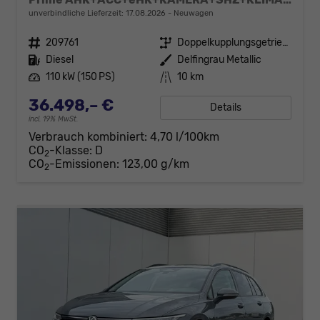
unverbindliche Lieferzeit:
17.08.2026
Neuwagen
Fahrzeugnr.
209761
Getriebe
Doppelkupplungsgetriebe (DSG)
Kraftstoff
Diesel
Außenfarbe
Delfingrau Metallic
Leistung
110 kW (150 PS)
Kilometerstand
10 km
36.498,– €
Details
incl. 19% MwSt.
Verbrauch kombiniert:
4,70 l/100km
CO
-Klasse:
D
2
CO
-Emissionen:
123,00 g/km
2