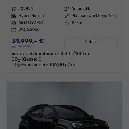
Fahrzeugnr.
209894
Getriebe
Automatik
Kraftstoff
Hybrid Benzin
Außenfarbe
Platinum Weiß Perleffekt
Leistung
68 kW (92 PS)
Kilometerstand
10 km
01.06.2026
31.999,– €
Details
incl. 19% MwSt.
Verbrauch kombiniert:
4,40 l/100km
CO
-Klasse:
C
2
CO
-Emissionen:
106,00 g/km
2