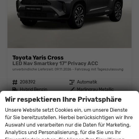
Toyota Yaris Cross
LED Nav Smartkey 17" Privacy ACC
unverbindliche Lieferzeit:
09.11.2026
Fahrzeug mit Tageszulassung
Fahrzeugnr.
208392
Getriebe
Automatik
Kraftstoff
Hybrid Benzin
Außenfarbe
Marlingrau Metallic
Leistung
68 kW (92 PS)
Kilometerstand
10 km
Wir respektieren Ihre Privatsphäre
31.07.2026
Unsere Website setzt Cookies ein, um unsere Dienste
27.424,– €
für Sie bereitzustellen. Hierbei berücksichtigen wir Ihre
Details
incl. 19% MwSt.
Auswahl und verarbeiten nur die Daten für Marketing,
Verbrauch kombiniert:
4,40 l/100km
Analytics und Personalisierung, für die Sie uns Ihr
CO
-Klasse:
C
2