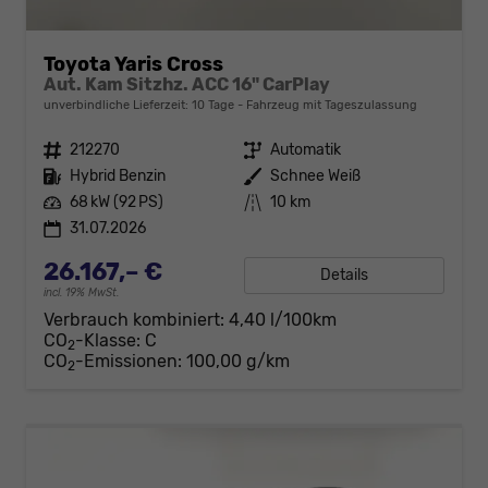
Toyota Yaris Cross
Aut. Kam Sitzhz. ACC 16" CarPlay
unverbindliche Lieferzeit:
10 Tage
Fahrzeug mit Tageszulassung
Fahrzeugnr.
212270
Getriebe
Automatik
Kraftstoff
Hybrid Benzin
Außenfarbe
Schnee Weiß
Leistung
68 kW (92 PS)
Kilometerstand
10 km
31.07.2026
26.167,– €
Details
incl. 19% MwSt.
Verbrauch kombiniert:
4,40 l/100km
CO
-Klasse:
C
2
CO
-Emissionen:
100,00 g/km
2