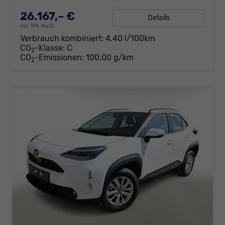
26.167,– €
Details
incl. 19% MwSt.
Verbrauch kombiniert:
4,40 l/100km
CO
-Klasse:
C
2
CO
-Emissionen:
100,00 g/km
2