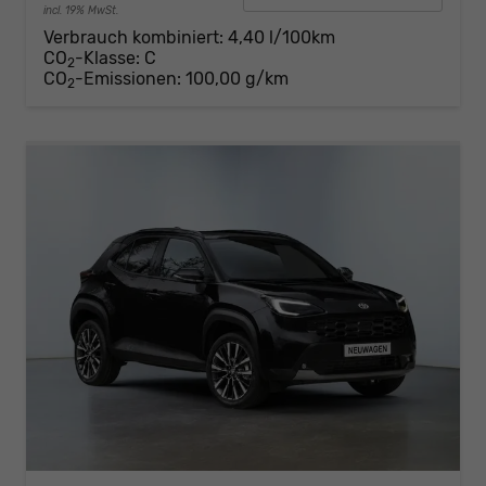
incl. 19% MwSt.
Verbrauch kombiniert:
4,40 l/100km
CO
-Klasse:
C
2
CO
-Emissionen:
100,00 g/km
2