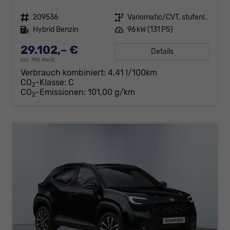
Fahrzeugnr.
209536
Getriebe
Variomatic/CVT, stufenlos
Kraftstoff
Hybrid Benzin
Leistung
96 kW (131 PS)
29.102,– €
Details
incl. 19% MwSt.
Verbrauch kombiniert:
4,41 l/100km
CO
-Klasse:
C
2
CO
-Emissionen:
101,00 g/km
2