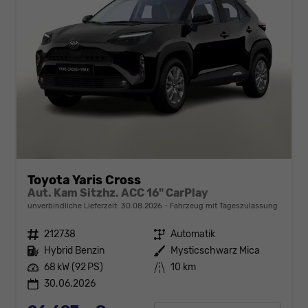
Toyota Yaris Cross
Aut. Kam Sitzhz. ACC 16" CarPlay
unverbindliche Lieferzeit:
30.08.2026
Fahrzeug mit Tageszulassung
Fahrzeugnr.
212738
Getriebe
Automatik
Kraftstoff
Hybrid Benzin
Außenfarbe
Mysticschwarz Mica
Leistung
68 kW (92 PS)
Kilometerstand
10 km
30.06.2026