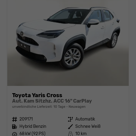
Toyota Yaris Cross
Aut. Kam Sitzhz. ACC 16" CarPlay
unverbindliche Lieferzeit:
10 Tage
Neuwagen
Fahrzeugnr.
209171
Getriebe
Automatik
Kraftstoff
Hybrid Benzin
Außenfarbe
Schnee Weiß
Leistung
68 kW (92 PS)
Kilometerstand
10 km