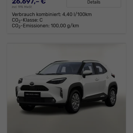
26.697,– €
Details
incl. 19% MwSt.
Verbrauch kombiniert:
4,40 l/100km
CO
-Klasse:
C
2
CO
-Emissionen:
100,00 g/km
2