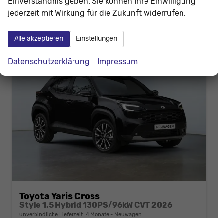
Einverständnis geben. Sie können Ihre Einwilligung
CO
-Emissionen:
101,00 g/km
2
jederzeit mit Wirkung für die Zukunft widerrufen.
Alle akzeptieren
Einstellungen
Datenschutzerklärung
Impressum
Toyota Yaris Cross
Style 1.5 Hybrid 130PS/96kW CVT 2026
unverbindliche Lieferzeit:
4 Monate
Neuwagen