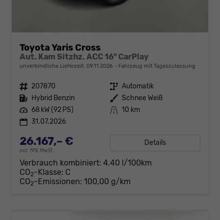
Toyota Yaris Cross
Aut. Kam Sitzhz. ACC 16" CarPlay
unverbindliche Lieferzeit:
09.11.2026
Fahrzeug mit Tageszulassung
Fahrzeugnr.
207870
Getriebe
Automatik
Kraftstoff
Hybrid Benzin
Außenfarbe
Schnee Weiß
Leistung
68 kW (92 PS)
Kilometerstand
10 km
31.07.2026
26.167,– €
Details
incl. 19% MwSt.
Verbrauch kombiniert:
4,40 l/100km
CO
-Klasse:
C
2
CO
-Emissionen:
100,00 g/km
2