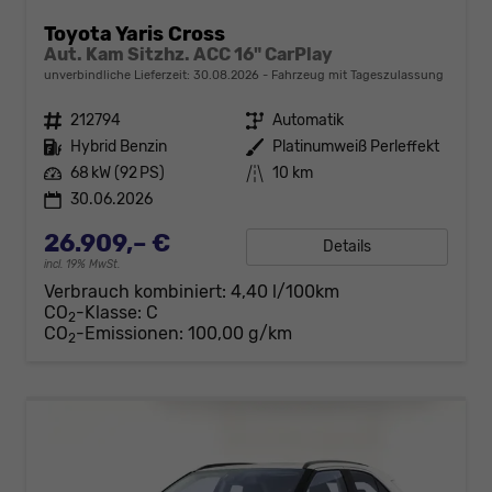
Toyota Yaris Cross
Aut. Kam Sitzhz. ACC 16" CarPlay
unverbindliche Lieferzeit:
30.08.2026
Fahrzeug mit Tageszulassung
Fahrzeugnr.
212794
Getriebe
Automatik
Kraftstoff
Hybrid Benzin
Außenfarbe
Platinumweiß Perleffekt
Leistung
68 kW (92 PS)
Kilometerstand
10 km
30.06.2026
26.909,– €
Details
incl. 19% MwSt.
Verbrauch kombiniert:
4,40 l/100km
CO
-Klasse:
C
2
CO
-Emissionen:
100,00 g/km
2