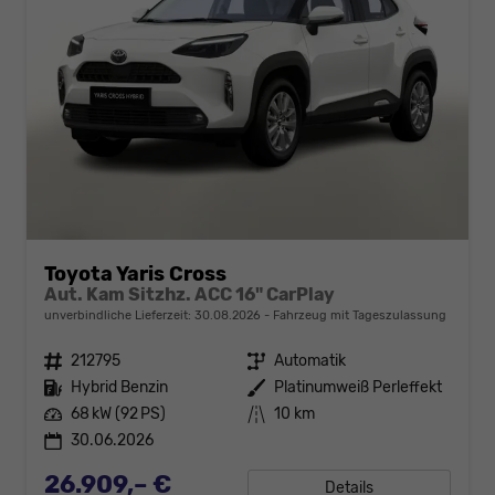
Toyota Yaris Cross
Aut. Kam Sitzhz. ACC 16" CarPlay
unverbindliche Lieferzeit:
30.08.2026
Fahrzeug mit Tageszulassung
Fahrzeugnr.
212795
Getriebe
Automatik
Kraftstoff
Hybrid Benzin
Außenfarbe
Platinumweiß Perleffekt
Leistung
68 kW (92 PS)
Kilometerstand
10 km
30.06.2026
26.909,– €
Details