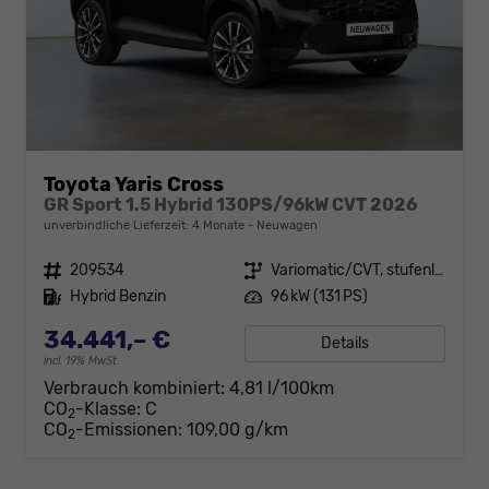
Toyota Yaris Cross
GR Sport 1.5 Hybrid 130PS/96kW CVT 2026
unverbindliche Lieferzeit:
4 Monate
Neuwagen
Fahrzeugnr.
209534
Getriebe
Variomatic/CVT, stufenlos
Kraftstoff
Hybrid Benzin
Leistung
96 kW (131 PS)
34.441,– €
Details
incl. 19% MwSt.
Verbrauch kombiniert:
4,81 l/100km
CO
-Klasse:
C
2
CO
-Emissionen:
109,00 g/km
2