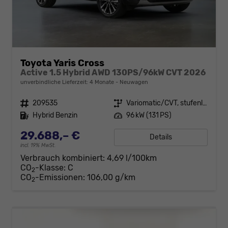
Toyota Yaris Cross
Active 1.5 Hybrid AWD 130PS/96kW CVT 2026
unverbindliche Lieferzeit:
4 Monate
Neuwagen
Fahrzeugnr.
209535
Getriebe
Variomatic/CVT, stufenlos
Kraftstoff
Hybrid Benzin
Leistung
96 kW (131 PS)
29.688,– €
Details
incl. 19% MwSt.
Verbrauch kombiniert:
4,69 l/100km
CO
-Klasse:
C
2
CO
-Emissionen:
106,00 g/km
2