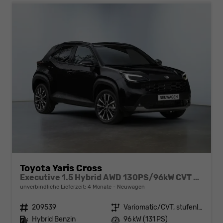
Toyota Yaris Cross
Executive 1.5 Hybrid AWD 130PS/96kW CVT 2026
unverbindliche Lieferzeit:
4 Monate
Neuwagen
Fahrzeugnr.
209539
Getriebe
Variomatic/CVT, stufenlos
Kraftstoff
Hybrid Benzin
Leistung
96 kW (131 PS)