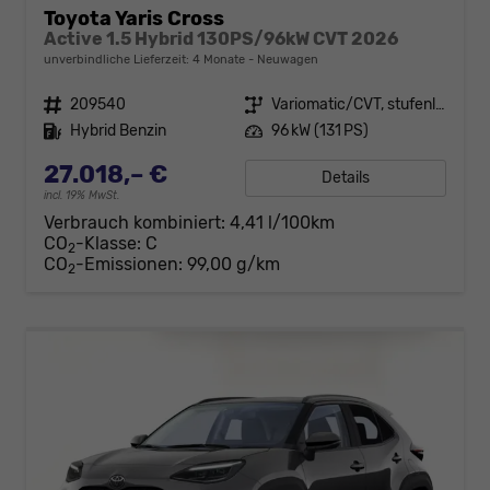
Toyota Yaris Cross
Active 1.5 Hybrid 130PS/96kW CVT 2026
unverbindliche Lieferzeit:
4 Monate
Neuwagen
Fahrzeugnr.
209540
Getriebe
Variomatic/CVT, stufenlos
Kraftstoff
Hybrid Benzin
Leistung
96 kW (131 PS)
27.018,– €
Details
incl. 19% MwSt.
Verbrauch kombiniert:
4,41 l/100km
CO
-Klasse:
C
2
CO
-Emissionen:
99,00 g/km
2