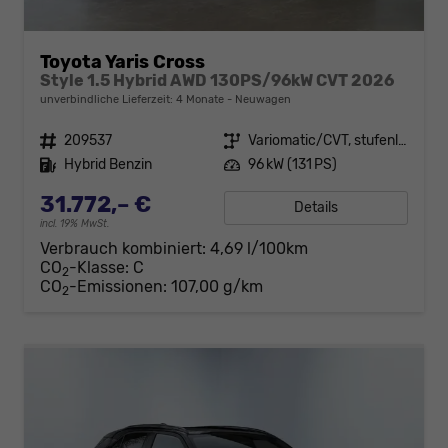
Toyota Yaris Cross
Style 1.5 Hybrid AWD 130PS/96kW CVT 2026
unverbindliche Lieferzeit:
4 Monate
Neuwagen
Fahrzeugnr.
209537
Getriebe
Variomatic/CVT, stufenlos
Kraftstoff
Hybrid Benzin
Leistung
96 kW (131 PS)
31.772,– €
Details
incl. 19% MwSt.
Verbrauch kombiniert:
4,69 l/100km
CO
-Klasse:
C
2
CO
-Emissionen:
107,00 g/km
2