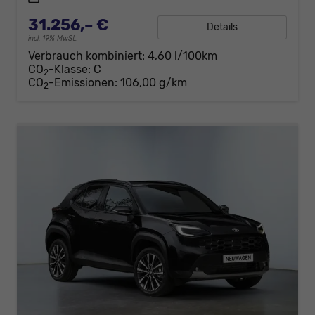
31.256,– €
Details
incl. 19% MwSt.
Verbrauch kombiniert:
4,60 l/100km
CO
-Klasse:
C
2
CO
-Emissionen:
106,00 g/km
2