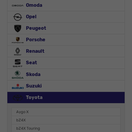
Omoda
Opel
Peugeot
Porsche
Renault
Seat
Skoda
Suzuki
Toyota
Aygo X
bZ4X
bZ4X Touring