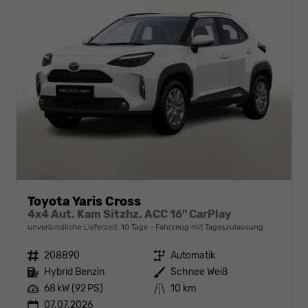
Toyota Yaris Cross
4x4 Aut. Kam Sitzhz. ACC 16" CarPlay
unverbindliche Lieferzeit:
10 Tage
Fahrzeug mit Tageszulassung
Fahrzeugnr.
208890
Getriebe
Automatik
Kraftstoff
Hybrid Benzin
Außenfarbe
Schnee Weiß
Leistung
68 kW (92 PS)
Kilometerstand
10 km
07.07.2026