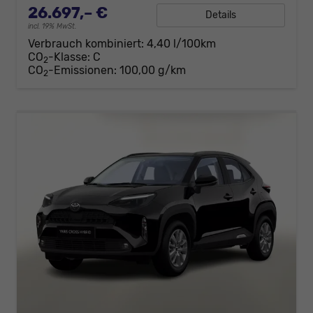
26.697,– €
Details
incl. 19% MwSt.
Verbrauch kombiniert:
4,40 l/100km
CO
-Klasse:
C
2
CO
-Emissionen:
100,00 g/km
2