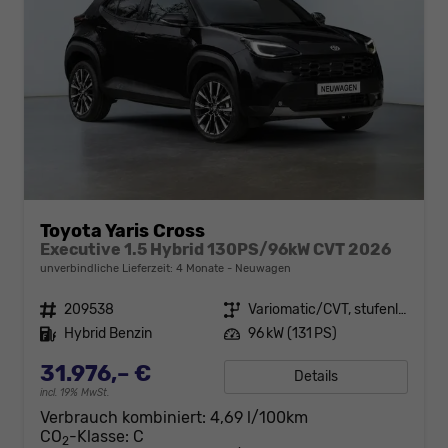
Toyota Yaris Cross
Executive 1.5 Hybrid 130PS/96kW CVT 2026
unverbindliche Lieferzeit:
4 Monate
Neuwagen
Fahrzeugnr.
209538
Getriebe
Variomatic/CVT, stufenlos
Kraftstoff
Hybrid Benzin
Leistung
96 kW (131 PS)
31.976,– €
Details
incl. 19% MwSt.
Verbrauch kombiniert:
4,69 l/100km
CO
-Klasse:
C
2