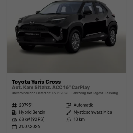
Toyota Yaris Cross
Aut. Kam Sitzhz. ACC 16" CarPlay
unverbindliche Lieferzeit:
09.11.2026
Fahrzeug mit Tageszulassung
Fahrzeugnr.
207951
Getriebe
Automatik
Kraftstoff
Hybrid Benzin
Außenfarbe
Mysticschwarz Mica
Leistung
68 kW (92 PS)
Kilometerstand
10 km
31.07.2026