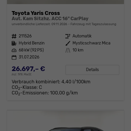
Toyota Yaris Cross
Aut. Kam Sitzhz. ACC 16" CarPlay
unverbindliche Lieferzeit:
09.11.2026
Fahrzeug mit Tageszulassung
Fahrzeugnr.
211526
Getriebe
Automatik
Kraftstoff
Hybrid Benzin
Außenfarbe
Mysticschwarz Mica
Leistung
68 kW (92 PS)
Kilometerstand
10 km
31.07.2026
26.697,– €
Details
incl. 19% MwSt.
Verbrauch kombiniert:
4,40 l/100km
CO
-Klasse:
C
2
CO
-Emissionen:
100,00 g/km
2