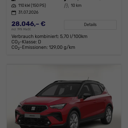
Leistung
110 kW (150 PS)
Kilometerstand
10 km
31.07.2026
28.046,– €
Details
incl. 19% MwSt.
Verbrauch kombiniert:
5,70 l/100km
CO
-Klasse:
D
2
CO
-Emissionen:
129,00 g/km
2