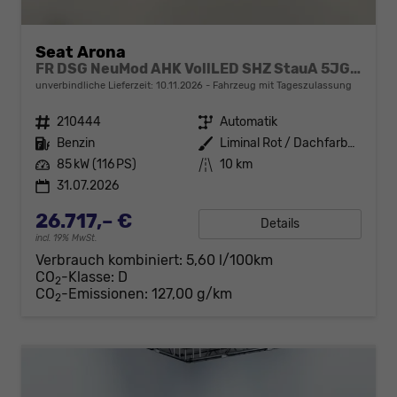
Seat Arona
FR DSG NeuMod AHK VollLED SHZ StauA 5JGar
unverbindliche Lieferzeit:
10.11.2026
Fahrzeug mit Tageszulassung
Fahrzeugnr.
210444
Getriebe
Automatik
Kraftstoff
Benzin
Außenfarbe
Liminal Rot / Dachfarbe schwarz
Leistung
85 kW (116 PS)
Kilometerstand
10 km
31.07.2026
26.717,– €
Details
incl. 19% MwSt.
Verbrauch kombiniert:
5,60 l/100km
CO
-Klasse:
D
2
CO
-Emissionen:
127,00 g/km
2