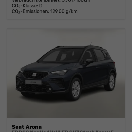
Verbrauch kombiniert:
5,70 l/100km
CO
-Klasse:
D
2
CO
-Emissionen:
129,00 g/km
2
Seat Arona