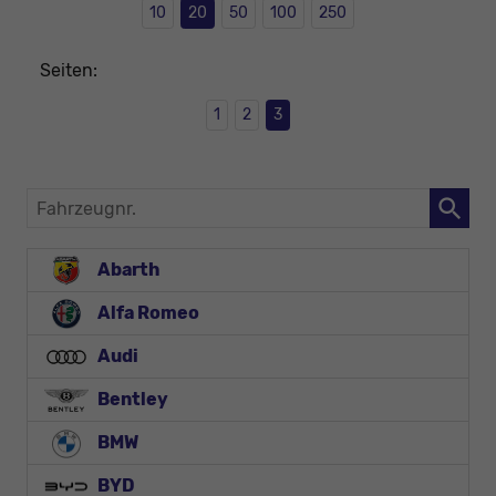
10
20
50
100
250
Seiten:
1
2
3
Fahrzeugnr.
Abarth
Alfa Romeo
Audi
Bentley
BMW
BYD