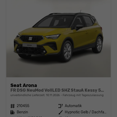
Seat Arona
FR DSG NeuMod VollLED SHZ StauA Kessy 5JGa
unverbindliche Lieferzeit:
10.11.2026
Fahrzeug mit Tageszulassung
Fahrzeugnr.
210455
Getriebe
Automatik
Kraftstoff
Benzin
Außenfarbe
Hypnotic Gelb / Dachfarbe schwar