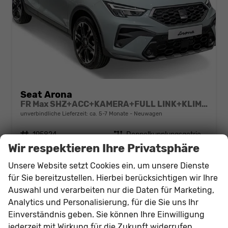
Seat Arona
FR Max SHZ+ACC+KAMERA+FULL LINK+KLIMA+KESSY+LED+16" ALU
unverbindliche Lieferzeit: ca. 5-7 Monate
Neuwagen
Fahrzeugnr.
195824
Getriebe
Doppelkupplungsgetriebe (DSG)
Wir respektieren Ihre Privatsphäre
Kraftstoff
Benzin
Leistung
110 kW (150 PS)
27.709,– €
Unsere Website setzt Cookies ein, um unsere Dienste
Details
für Sie bereitzustellen. Hierbei berücksichtigen wir Ihre
incl. 19% MwSt.
Verbrauch kombiniert:
5,60 l/100km
Auswahl und verarbeiten nur die Daten für Marketing,
CO
-Klasse:
D
Analytics und Personalisierung, für die Sie uns Ihr
2
CO
-Emissionen:
128,00 g/km
2
Einverständnis geben. Sie können Ihre Einwilligung
jederzeit mit Wirkung für die Zukunft widerrufen.