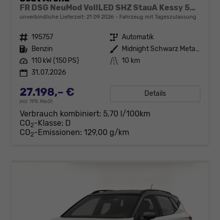
FR DSG NeuMod VollLED SHZ StauA Kessy 5JGa
unverbindliche Lieferzeit:
21.09.2026
Fahrzeug mit Tageszulassung
Fahrzeugnr.
195757
Getriebe
Automatik
Kraftstoff
Benzin
Außenfarbe
Midnight Schwarz Metallic / Dach
Leistung
110 kW (150 PS)
Kilometerstand
10 km
31.07.2026
27.198,– €
Details
incl. 19% MwSt.
Verbrauch kombiniert:
5,70 l/100km
CO
-Klasse:
D
2
CO
-Emissionen:
129,00 g/km
2