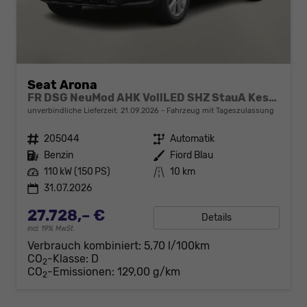
Seat Arona
FR DSG NeuMod AHK VollLED SHZ StauA Kessy
unverbindliche Lieferzeit:
21.09.2026
Fahrzeug mit Tageszulassung
Fahrzeugnr.
205044
Getriebe
Automatik
Kraftstoff
Benzin
Außenfarbe
Fiord Blau
Leistung
110 kW (150 PS)
Kilometerstand
10 km
31.07.2026
27.728,– €
Details
incl. 19% MwSt.
Verbrauch kombiniert:
5,70 l/100km
CO
-Klasse:
D
2
CO
-Emissionen:
129,00 g/km
2