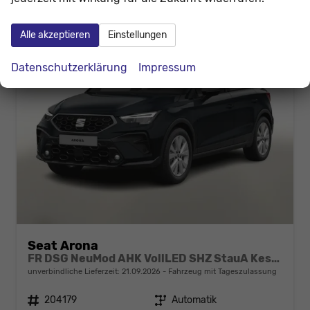
Alle akzeptieren
Einstellungen
Datenschutzerklärung
Impressum
Seat Arona
FR DSG NeuMod AHK VollLED SHZ StauA Kessy
unverbindliche Lieferzeit:
21.09.2026
Fahrzeug mit Tageszulassung
Fahrzeugnr.
204179
Getriebe
Automatik