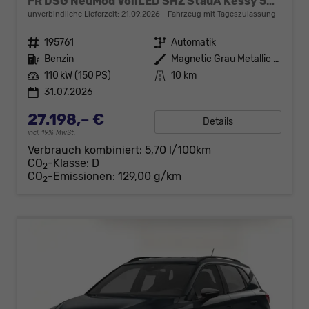
FR DSG NeuMod VollLED SHZ StauA Kessy 5JGa
unverbindliche Lieferzeit:
21.09.2026
Fahrzeug mit Tageszulassung
Fahrzeugnr.
195761
Getriebe
Automatik
Kraftstoff
Benzin
Außenfarbe
Magnetic Grau Metallic / Dachfar
Leistung
110 kW (150 PS)
Kilometerstand
10 km
31.07.2026
27.198,– €
Details
incl. 19% MwSt.
Verbrauch kombiniert:
5,70 l/100km
CO
-Klasse:
D
2
CO
-Emissionen:
129,00 g/km
2