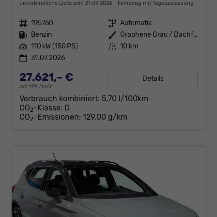
unverbindliche Lieferzeit:
21.09.2026
Fahrzeug mit Tageszulassung
Fahrzeugnr.
195760
Getriebe
Automatik
Kraftstoff
Benzin
Außenfarbe
Graphene Grau / Dachfarbe schwar
Leistung
110 kW (150 PS)
Kilometerstand
10 km
31.07.2026
27.621,– €
Details
incl. 19% MwSt.
Verbrauch kombiniert:
5,70 l/100km
CO
-Klasse:
D
2
CO
-Emissionen:
129,00 g/km
2