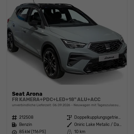
Seat Arona
FR KAMERA+PDC+LED+18" ALU+ACC
unverbindliche Lieferzeit:
06.09.2026
Neuwagen mit Tageszulassung
Fahrzeugnr.
212508
Getriebe
Doppelkupplungsgetriebe (DSG)
Kraftstoff
Benzin
Außenfarbe
Oniric Lake Metalic / Dach: Midnight Schwarz Metallic
Leistung
85 kW (116 PS)
Kilometerstand
10 km