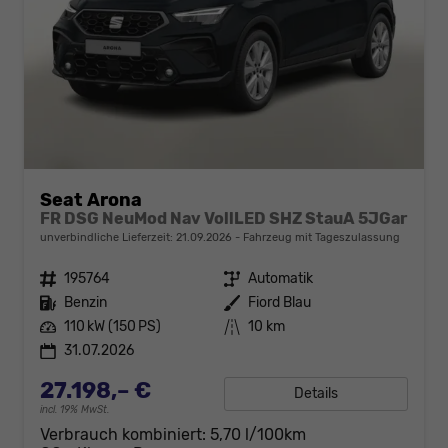
Seat Arona
FR DSG NeuMod Nav VollLED SHZ StauA 5JGar
unverbindliche Lieferzeit:
21.09.2026
Fahrzeug mit Tageszulassung
Fahrzeugnr.
195764
Getriebe
Automatik
Kraftstoff
Benzin
Außenfarbe
Fiord Blau
Leistung
110 kW (150 PS)
Kilometerstand
10 km
31.07.2026
27.198,– €
Details
incl. 19% MwSt.
Verbrauch kombiniert:
5,70 l/100km