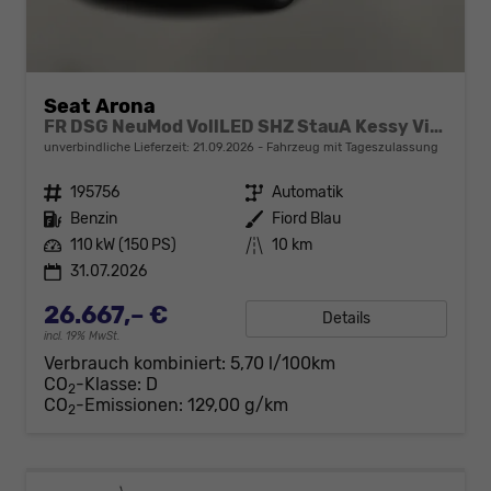
Seat Arona
FR DSG NeuMod VollLED SHZ StauA Kessy VirC
unverbindliche Lieferzeit:
21.09.2026
Fahrzeug mit Tageszulassung
Fahrzeugnr.
195756
Getriebe
Automatik
Kraftstoff
Benzin
Außenfarbe
Fiord Blau
Leistung
110 kW (150 PS)
Kilometerstand
10 km
31.07.2026
26.667,– €
Details
incl. 19% MwSt.
Verbrauch kombiniert:
5,70 l/100km
CO
-Klasse:
D
2
CO
-Emissionen:
129,00 g/km
2