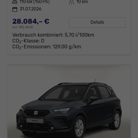
Leistung
110 kW (150 PS)
Kilometerstand
10 km
31.07.2026
28.084,– €
Details
incl. 19% MwSt.
Verbrauch kombiniert:
5,70 l/100km
CO
-Klasse:
D
2
CO
-Emissionen:
129,00 g/km
2