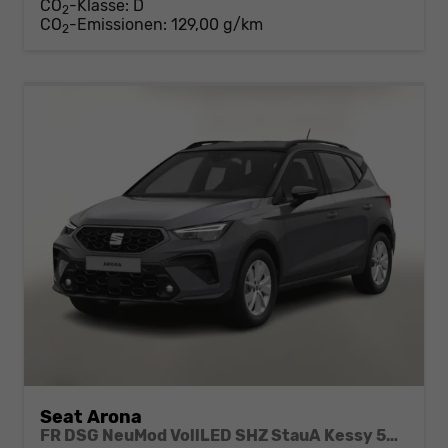
CO
-Klasse:
D
2
CO
-Emissionen:
129,00 g/km
2
Seat Arona
FR DSG NeuMod VollLED SHZ StauA Kessy 5JGa