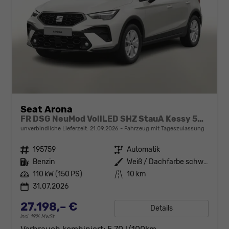
Seat Arona
FR DSG NeuMod VollLED SHZ StauA Kessy 5JGa
unverbindliche Lieferzeit:
21.09.2026
Fahrzeug mit Tageszulassung
Fahrzeugnr.
195759
Getriebe
Automatik
Kraftstoff
Benzin
Außenfarbe
Weiß / Dachfarbe schwarz
Leistung
110 kW (150 PS)
Kilometerstand
10 km
31.07.2026
27.198,– €
Details
incl. 19% MwSt.