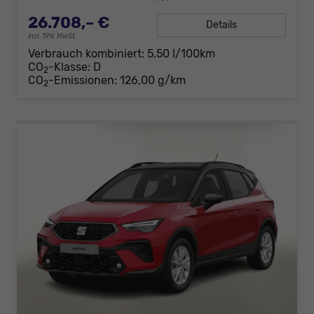
26.708,– €
Details
incl. 19% MwSt.
Verbrauch kombiniert:
5,50 l/100km
CO
-Klasse:
D
2
CO
-Emissionen:
126,00 g/km
2