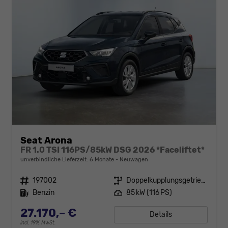
Seat Arona
FR 1.0 TSI 116PS/85kW DSG 2026 *Faceliftet*
unverbindliche Lieferzeit:
6 Monate
Neuwagen
Fahrzeugnr.
197002
Getriebe
Doppelkupplungsgetriebe (DSG)
Kraftstoff
Benzin
Leistung
85 kW (116 PS)
27.170,– €
Details
incl. 19% MwSt.