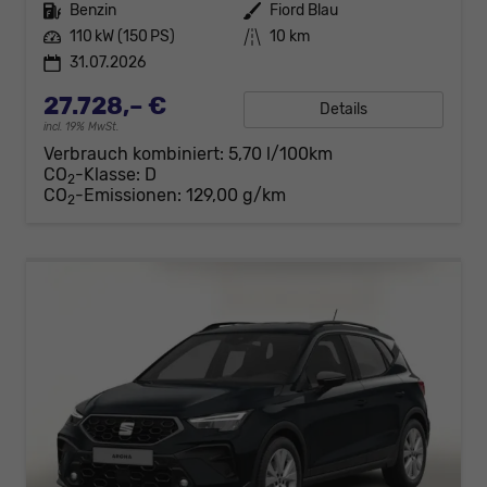
Kraftstoff
Benzin
Außenfarbe
Fiord Blau
Leistung
110 kW (150 PS)
Kilometerstand
10 km
31.07.2026
27.728,– €
Details
incl. 19% MwSt.
Verbrauch kombiniert:
5,70 l/100km
CO
-Klasse:
D
2
CO
-Emissionen:
129,00 g/km
2