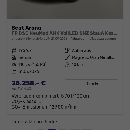
Seat Arona
FR DSG NeuMod AHK VollLED SHZ StauA Kessy
unverbindliche Lieferzeit:
21.09.2026
Fahrzeug mit Tageszulassung
Fahrzeugnr.
195762
Getriebe
Automatik
Kraftstoff
Benzin
Außenfarbe
Magnetic Grau Metallic / Dachfar
Leistung
110 kW (150 PS)
Kilometerstand
10 km
31.07.2026
28.258,– €
Details
incl. 19% MwSt.
Verbrauch kombiniert:
5,70 l/100km
CO
-Klasse:
D
2
CO
-Emissionen:
129,00 g/km
2
Datensätze pro Seite: