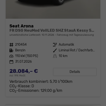
Seat Arona
FR DSG NeuMod VollLED SHZ StauA Kessy 5JGa
unverbindliche Lieferzeit:
10.11.2026
Fahrzeug mit Tageszulassung
Fahrzeugnr.
210454
Getriebe
Automatik
Kraftstoff
Benzin
Außenfarbe
Liminal Rot / Dachfarbe schwarz
Leistung
110 kW (150 PS)
Kilometerstand
10 km
31.07.2026
28.084,– €
Details
incl. 19% MwSt.
Verbrauch kombiniert:
5,70 l/100km
CO
-Klasse:
D
2
CO
-Emissionen:
129,00 g/km
2