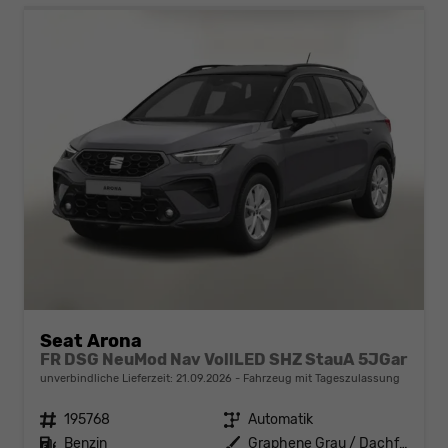
Seat Arona
FR DSG NeuMod Nav VollLED SHZ StauA 5JGar
unverbindliche Lieferzeit:
21.09.2026
Fahrzeug mit Tageszulassung
Fahrzeugnr.
195768
Getriebe
Automatik
Kraftstoff
Benzin
Außenfarbe
Graphene Grau / Dachfarbe schwar