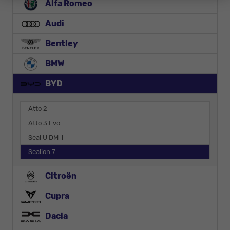
Alfa Romeo
Audi
Bentley
BMW
BYD
Atto 2
Atto 3 Evo
Seal U DM-i
Sealion 7
Citroën
Cupra
Dacia