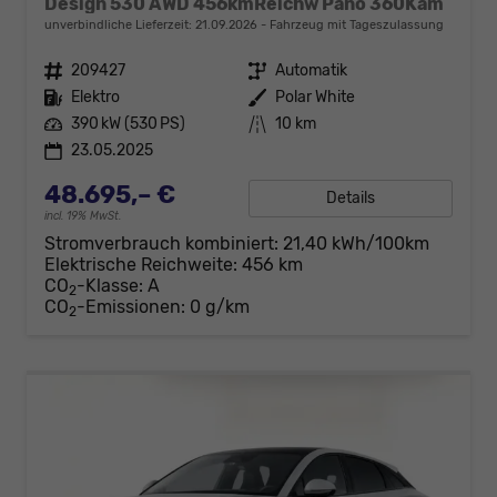
Design 530 AWD 456kmReichw Pano 360Kam
unverbindliche Lieferzeit:
21.09.2026
Fahrzeug mit Tageszulassung
Fahrzeugnr.
209427
Getriebe
Automatik
Kraftstoff
Elektro
Außenfarbe
Polar White
Leistung
390 kW (530 PS)
Kilometerstand
10 km
23.05.2025
48.695,– €
Details
incl. 19% MwSt.
Stromverbrauch kombiniert:
21,40 kWh/100km
Elektrische Reichweite:
456 km
CO
-Klasse:
A
2
CO
-Emissionen:
0 g/km
2