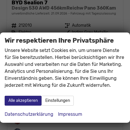
BYD Sealion 7
Design 530 AWD 456kmReichw Pano 360Kam
unverbindliche Lieferzeit:
21.09.2026
Fahrzeug mit Tageszulassung
Fahrzeugnr.
212010
Getriebe
Automatik
Kraftstoff
Elektro
Außenfarbe
Indigo Grey Metallic
Wir respektieren Ihre Privatsphäre
Leistung
390 kW (530 PS)
Kilometerstand
10 km
26.05.2025
Unsere Website setzt Cookies ein, um unsere Dienste
48.695,– €
für Sie bereitzustellen. Hierbei berücksichtigen wir Ihre
Details
Auswahl und verarbeiten nur die Daten für Marketing,
incl. 19% MwSt.
Stromverbrauch kombiniert:
21,40 kWh/100km
Analytics und Personalisierung, für die Sie uns Ihr
Elektrische Reichweite:
456 km
Einverständnis geben. Sie können Ihre Einwilligung
CO
-Klasse:
A
2
jederzeit mit Wirkung für die Zukunft widerrufen.
CO
-Emissionen:
0 g/km
2
Alle akzeptieren
Einstellungen
Fahrzeugnr.
Datenschutzerklärung
Impressum
Abarth