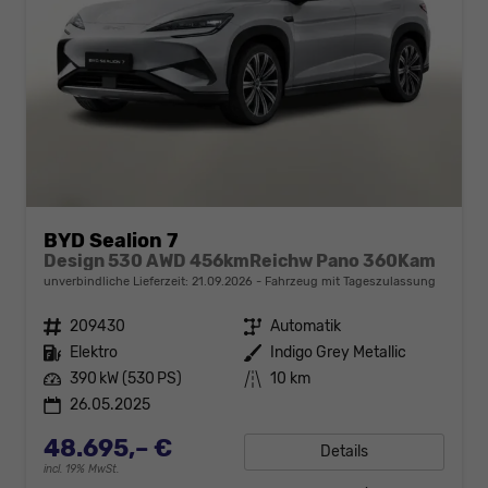
BYD Sealion 7
Design 530 AWD 456kmReichw Pano 360Kam
unverbindliche Lieferzeit:
21.09.2026
Fahrzeug mit Tageszulassung
Fahrzeugnr.
209430
Getriebe
Automatik
Kraftstoff
Elektro
Außenfarbe
Indigo Grey Metallic
Leistung
390 kW (530 PS)
Kilometerstand
10 km
26.05.2025
48.695,– €
Details
incl. 19% MwSt.