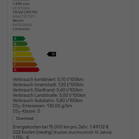
1.498 ccm
LEISTUNG
110 kW (150 PS)
KRAFTSTOFF
Benzin
KATEGORIE
Limousine
Verbrauch kombiniert:
5,70 l/100km
Verbrauch Innenstadt:
7,20 l/100km
Verbrauch Stadtrand:
5,60 l/100km
Verbrauch Landstraße:
5,00 l/100km
Verbrauch Autobahn:
5,80 l/100km
CO
-Emissionen:
130,00 g/km
2
CO
-Klasse:
D
2
Download
Energiekosten bei 15.000 km pro Jahr:
1.491,12 €
CO2 Kosten (niedrig)
:
(Kosten Durchschnitt 10 Jahre)
1.170,- €