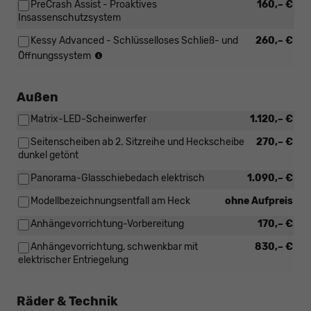
PreCrash Assist - Proaktives
160,– €
Insassenschutzsystem
Kessy Advanced - Schlüsselloses Schließ- und
260,– €
(Nur
Öffnungssystem
in
Verbindung
mit:
Außen
[WAS]
Matrix-LED-Scheinwerfer
1.120,– €
Diebstahlwarnanlage
inkl.
Seitenscheiben ab 2. Sitzreihe und Heckscheibe
270,– €
Innenraumüberwachung,
dunkel getönt
Back-
up-
Panorama-Glasschiebedach elektrisch
1.090,– €
Horn
und
Modellbezeichnungsentfall am Heck
ohne Aufpreis
Abschleppschutz)
Anhängevorrichtung-Vorbereitung
170,– €
Anhängevorrichtung, schwenkbar mit
830,– €
elektrischer Entriegelung
Räder & Technik