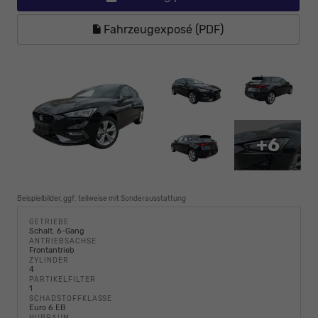
Fahrzeugexposé (PDF)
+6
Beispielbilder, ggf. teilweise mit Sonderausstattung
GETRIEBE
Schalt. 6-Gang
ANTRIEBSACHSE
Frontantrieb
ZYLINDER
4
PARTIKELFILTER
1
SCHADSTOFFKLASSE
Euro 6 EB
HUBRAUM