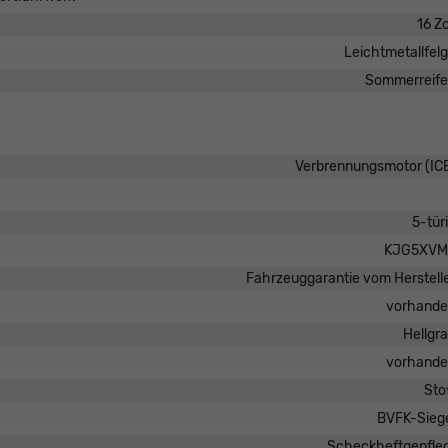
16 Zo
Leichtmetallfel
Sommerreif
Verbrennungsmotor (IC
5-tür
KJG5XVM
Fahrzeuggarantie vom Herstell
vorhand
Hellgr
vorhand
Sto
BVFK-Sieg
Scheckheftgepfle