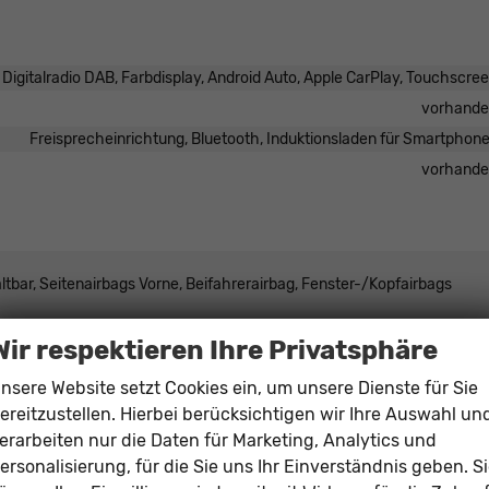
, Digitalradio DAB, Farbdisplay, Android Auto, Apple CarPlay, Touchscre
vorhand
Freisprecheinrichtung, Bluetooth, Induktionsladen für Smartphon
vorhand
ltbar, Seitenairbags Vorne, Beifahrerairbag, Fenster-/Kopfairbags
Wir respektieren Ihre Privatsphäre
rassistent, Spurhalteassistent, Fußgängererkennung, Abstandstempom
nungs-Sensor, Notrufsystem, Abstandswarner,
nsere Website setzt Cookies ein, um unsere Dienste für Sie
ereitzustellen. Hierbei berücksichtigen wir Ihre Auswahl un
k Distance Control vorne, Park Distance Control hinten, Rückfahrkame
erarbeiten nur die Daten für Marketing, Analytics und
vorhand
ersonalisierung, für die Sie uns Ihr Einverständnis geben. S