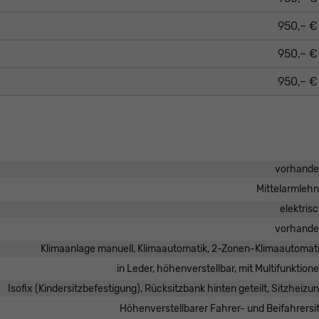
950,– €
950,– €
950,– €
vorhand
Mittelarmleh
elektris
vorhand
Klimaanlage manuell, Klimaautomatik, 2-Zonen-Klimaautomat
in Leder, höhenverstellbar, mit Multifunktion
Isofix (Kindersitzbefestigung), Rücksitzbank hinten geteilt, Sitzheizu
Höhenverstellbarer Fahrer- und Beifahrersi