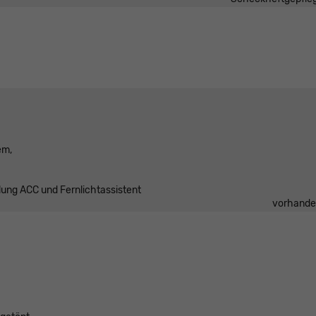
em,
lung ACC und Fernlichtassistent
vorhand