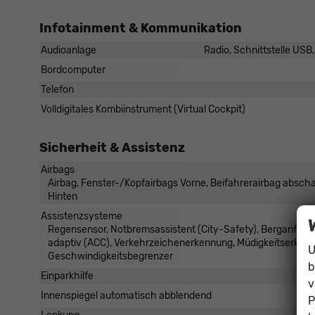
Infotainment & Kommunikation
Audioanlage
Radio, Schnittstelle USB
Bordcomputer
Telefon
Volldigitales Kombiinstrument (Virtual Cockpit)
Sicherheit & Assistenz
Airbags
Airbag, Fenster-/Kopfairbags Vorne, Beifahrerairbag abscha
Hinten
Assistenzsysteme
Regensensor, Notbremsassistent (City-Safety), Berganfah
adaptiv (ACC), Verkehrzeichenerkennung, Müdigkeitserken
U
Geschwindigkeitsbegrenzer
b
Einparkhilfe
Par
v
Innenspiegel automatisch abblendend
P