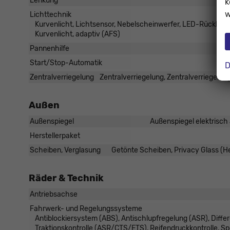
Lenkung
k
w
Lichttechnik
Kurvenlicht, Lichtsensor, Nebelscheinwerfer, LED-Rückleuc
Kurvenlicht, adaptiv (AFS)
Pannenhilfe
Start/Stop-Automatik
D
Zentralverriegelung
Zentralverriegelung, Zentralverriegelun
Außen
Außenspiegel
Außenspiegel elektrisch 
Herstellerpaket
Scheiben, Verglasung
Getönte Scheiben, Privacy Glass (
Räder & Technik
Antriebsachse
Fahrwerk- und Regelungssysteme
Antiblockiersystem (ABS), Antischlupfregelung (ASR), Differ
Traktionskontrolle (ASR/CTS/ETS), Reifendruckkontrolle, S