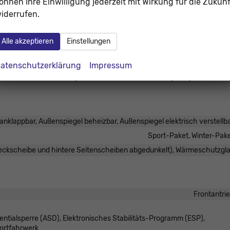
Servolenku
önnen Ihre Einwilligung jederzeit mit Wirkung für die Zukunf
iderrufen.
hten, LED-Scheinwerfer, Fernlichtassistent, LED-Tagfahrlicht,
Alle akzeptieren
Einstellungen
Pannenk
vorhand
atenschutzerklärung
Impressum
g mit Funkfernbedienung, Schlüssellose Zentralverriegelung (Keyless G
anklappbar, Außenspiegel beheizbar, Außenspiegel elektrisch verstellb
Sport-Paket, Winter-Pak
Heckscheibe und hintere Seitenscheiben abgedunkelt), Wärmeschutzgl
Frontantri
entialsperre (ASD), Elektronisches Stabilitäts-Programm (ESP),
portfahrwerk