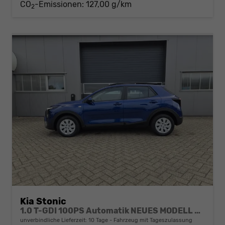
CO
-Emissionen:
127,00 g/km
2
Kia Stonic
1.0 T-GDI 100PS Automatik NEUES MODELL Sitzheizung Lenkradheizung PDC v+h Rückf.Kamera Klima Bluetooth Touchscreen Apple CarPlay Android Auto Tempomat
unverbindliche Lieferzeit:
10 Tage
Fahrzeug mit Tageszulassung