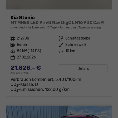
Kia Stonic
MT MHEV LED PrivG Nav DigC LM16 PDC CarPl
unverbindliche Lieferzeit:
10 Tage
Fahrzeug mit Tageszulassung
Fahrzeugnr.
212708
Getriebe
Schaltgetriebe
Kraftstoff
Benzin
Außenfarbe
Schneeweiß
Leistung
84 kW (114 PS)
Kilometerstand
10 km
27.02.2026
21.828,– €
Details
incl. 19% MwSt.
Verbrauch kombiniert:
5,40 l/100km
CO
-Klasse:
D
2
CO
-Emissionen:
122,00 g/km
2