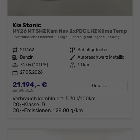
Kia Stonic
MY26 MT SHZ Kam Nav 2xPDC LHZ Klima Temp
unverbindliche Lieferzeit:
10 Tage
Fahrzeug mit Tageszulassung
Fahrzeugnr.
211462
Getriebe
Schaltgetriebe
Kraftstoff
Benzin
Außenfarbe
Auroraschwarz Metallic
Leistung
74 kW (101 PS)
Kilometerstand
10 km
27.03.2026
21.194,– €
Details
incl. 19% MwSt.
Verbrauch kombiniert:
5,70 l/100km
CO
-Klasse:
D
2
CO
-Emissionen:
128,00 g/km
2