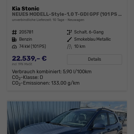
Kia Stonic
NEUES MODELL-Style-1,0 T-GDI GPF (101 PS )-Navi-Sitzheizung-Rückfahrkamera-DAB-Tempomat-Sitzheizung-Fernlichtassistent-2xPDC-Rückfahrkamera-sofort verfügbar
unverbindliche Lieferzeit:
10 Tage
Neuwagen
Fahrzeugnr.
205781
Getriebe
Schalt. 6-Gang
Kraftstoff
Benzin
Außenfarbe
Smokeblau Metallic
Leistung
74 kW (101 PS)
Kilometerstand
10 km
22.539,– €
Details
incl. 19% MwSt.
Verbrauch kombiniert:
5,90 l/100km
CO
-Klasse:
D
2
CO
-Emissionen:
133,00 g/km
2