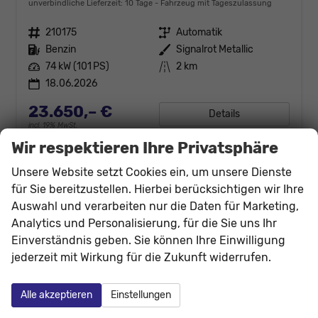
unverbindliche Lieferzeit:
10 Tage
Fahrzeug mit Tageszulassung
Fahrzeugnr.
210175
Getriebe
Automatik
Kraftstoff
Benzin
Außenfarbe
Signalrot Metallic
Leistung
74 kW (101 PS)
Kilometerstand
2 km
18.06.2026
23.650,– €
Details
incl. 19% MwSt.
Verbrauch kombiniert:
5,60 l/100km
Wir respektieren Ihre Privatsphäre
CO
-Klasse:
D
2
CO
-Emissionen:
127,00 g/km
Unsere Website setzt Cookies ein, um unsere Dienste
2
für Sie bereitzustellen. Hierbei berücksichtigen wir Ihre
Auswahl und verarbeiten nur die Daten für Marketing,
Analytics und Personalisierung, für die Sie uns Ihr
Einverständnis geben. Sie können Ihre Einwilligung
jederzeit mit Wirkung für die Zukunft widerrufen.
Alle akzeptieren
Einstellungen