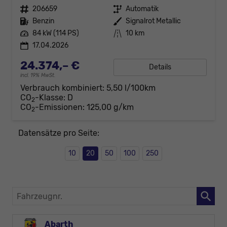
Fahrzeugnr.
206659
Getriebe
Automatik
Kraftstoff
Benzin
Außenfarbe
Signalrot Metallic
Leistung
84 kW (114 PS)
Kilometerstand
10 km
17.04.2026
24.374,– €
Details
incl. 19% MwSt.
Verbrauch kombiniert:
5,50 l/100km
CO
-Klasse:
D
2
CO
-Emissionen:
125,00 g/km
2
Datensätze pro Seite:
10
20
50
100
250
Fahrzeugnr.
Abarth