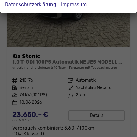
Datenschutzerklärung
Impressum
Kia Stonic
1.0 T-GDI 100PS Automatik NEUES MODELL Sitzheizung Lenkradheizung PDC v+h Rückf.Kamera Klima Bluetooth Touchscreen Apple CarPlay Android Auto Tempomat
unverbindliche Lieferzeit:
10 Tage
Fahrzeug mit Tageszulassung
Fahrzeugnr.
210176
Getriebe
Automatik
Kraftstoff
Benzin
Außenfarbe
Yachtblau Metallic
Leistung
74 kW (101 PS)
Kilometerstand
2 km
18.06.2026
23.650,– €
Details
incl. 19% MwSt.
Verbrauch kombiniert:
5,60 l/100km
CO
-Klasse:
D
2