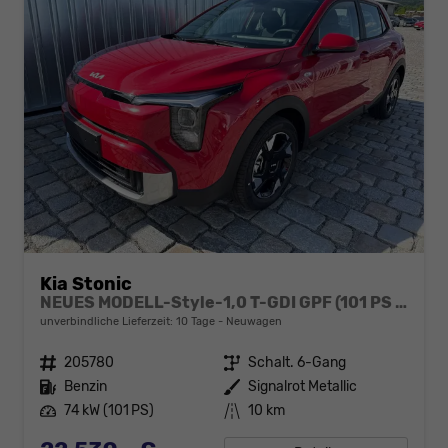
Kia Stonic
NEUES MODELL-Style-1,0 T-GDI GPF (101 PS )-Navi-Sitzheizung-Rückfahrkamera-DAB-Tempomat-Sitzheizung-Fernlichtassistent-2xPDC-Rückfahrkamera-sofort verfügbar
unverbindliche Lieferzeit:
10 Tage
Neuwagen
Fahrzeugnr.
205780
Getriebe
Schalt. 6-Gang
Kraftstoff
Benzin
Außenfarbe
Signalrot Metallic
Leistung
74 kW (101 PS)
Kilometerstand
10 km