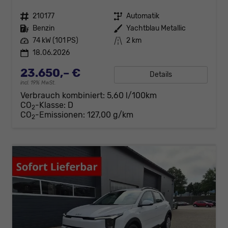
Fahrzeugnr.
210177
Getriebe
Automatik
Kraftstoff
Benzin
Außenfarbe
Yachtblau Metallic
Leistung
74 kW (101 PS)
Kilometerstand
2 km
18.06.2026
23.650,– €
Details
incl. 19% MwSt.
Verbrauch kombiniert:
5,60 l/100km
CO
-Klasse:
D
2
CO
-Emissionen:
127,00 g/km
2