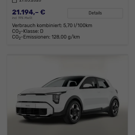
27.03.2026
21.194,– €
Details
incl. 19% MwSt.
Verbrauch kombiniert:
5,70 l/100km
CO
-Klasse:
D
2
CO
-Emissionen:
128,00 g/km
2