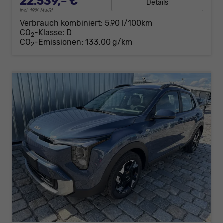
22.539,– €
Details
incl. 19% MwSt.
Verbrauch kombiniert:
5,90 l/100km
CO
-Klasse:
D
2
CO
-Emissionen:
133,00 g/km
2