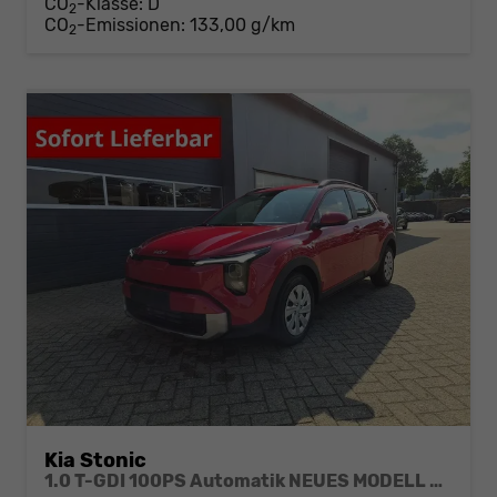
CO
-Klasse:
D
2
CO
-Emissionen:
133,00 g/km
2
Kia Stonic
1.0 T-GDI 100PS Automatik NEUES MODELL Sitzheizung Lenkradheizung PDC v+h Rückf.Kamera Klima Bluetooth Touchscreen Apple CarPlay Android Auto Tempomat