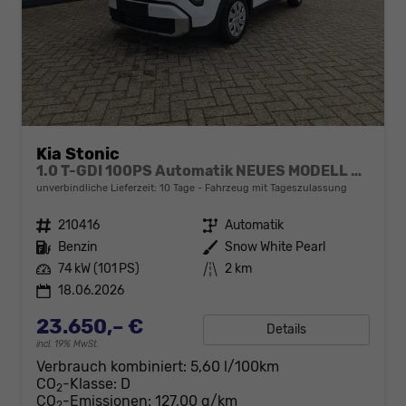
Kia Stonic
1.0 T-GDI 100PS Automatik NEUES MODELL Sitzheizung Lenkradheizung PDC v+h Rückf.Kamera Klima Bluetooth Touchscreen Apple CarPlay Android Auto Tempomat
unverbindliche Lieferzeit:
10 Tage
Fahrzeug mit Tageszulassung
Fahrzeugnr.
210416
Getriebe
Automatik
Kraftstoff
Benzin
Außenfarbe
Snow White Pearl
Leistung
74 kW (101 PS)
Kilometerstand
2 km
18.06.2026
23.650,– €
Details
incl. 19% MwSt.
Verbrauch kombiniert:
5,60 l/100km
CO
-Klasse:
D
2
CO
-Emissionen:
127,00 g/km
2