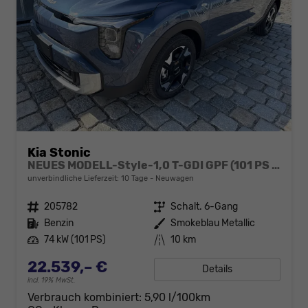
Kia Stonic
NEUES MODELL-Style-1,0 T-GDI GPF (101 PS )-Navi-Sitzheizung-Rückfahrkamera-DAB-Tempomat-Sitzheizung-Fernlichtassistent-2xPDC-Rückfahrkamera-sofort verfügbar
unverbindliche Lieferzeit:
10 Tage
Neuwagen
Fahrzeugnr.
205782
Getriebe
Schalt. 6-Gang
Kraftstoff
Benzin
Außenfarbe
Smokeblau Metallic
Leistung
74 kW (101 PS)
Kilometerstand
10 km
22.539,– €
Details
incl. 19% MwSt.
Verbrauch kombiniert:
5,90 l/100km