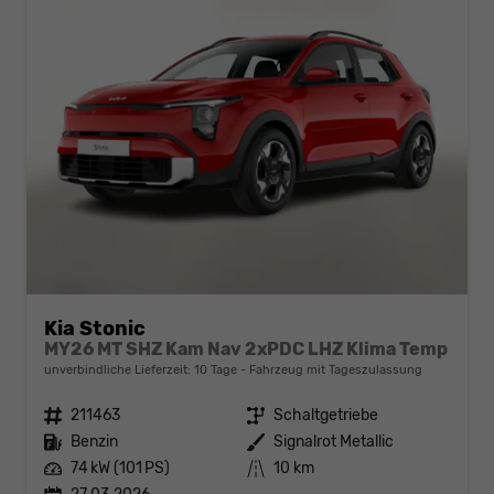
Kia Stonic
MY26 MT SHZ Kam Nav 2xPDC LHZ Klima Temp
unverbindliche Lieferzeit:
10 Tage
Fahrzeug mit Tageszulassung
Fahrzeugnr.
211463
Getriebe
Schaltgetriebe
Kraftstoff
Benzin
Außenfarbe
Signalrot Metallic
Leistung
74 kW (101 PS)
Kilometerstand
10 km