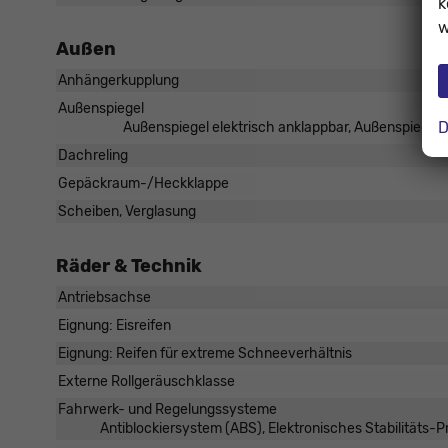
k
w
Außen
Anhängerkupplung
Außenspiegel
D
Außenspiegel elektrisch anklappbar, Außenspiegel 
Dachreling
Gepäckraum-/Heckklappe
Scheiben, Verglasung
Räder & Technik
Antriebsachse
Eignung: Eisreifen
Eignung: Reifen für extreme Schneeverhältnis
Externe Rollgeräuschklasse
Fahrwerk- und Regelungssysteme
Antiblockiersystem (ABS), Elektronisches Stabilitäts-