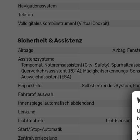
Navigationssystem
Telefon
Volldigitales Kombiinstrument (Virtual Cockpit)
Sicherheit & Assistenz
Airbags
Airbag, Fenst
Assistenzsysteme
Tempomat, Notbremsassistent (City-Safety), Spurhalteass
Querverkehrsassistent (RCTA), Müdigkeitserkennungs-Sens
Ausweichassistent (ESA)
Einparkhilfe
Selbstlenkendes System, Park
Fahrprofilauswahl
Innenspiegel automatisch abblendend
U
Lenkung
b
Lichttechnik
Lichtsensor, LED
v
Start/Stop-Automatik
P
Zentralverriegelung