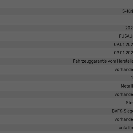
5-tür
202
FU5AU
09.01.20
09.01.20
Fahrzeuggarantie vom Herstell
vorhand
Metall
vorhand
Sto
BVFK-Sieg
vorhand
unfallfr