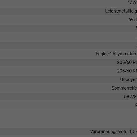
17 Zo
Leichtmetallfel
69 
Eagle F1 Asymmetric
205/60 R
205/60 R
Goodye
Sommerreif
58278
Verbrennungsmotor (IC