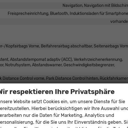
Navigation, Navigation mit Bildschi
Freisprecheinrichtung, Bluetooth, Induktionsladen für Smartphon
vorhand
er-/Kopfairbags Vorne, Beifahrerairbag abschaltbar, Seitenairbags Vor
istent, Abstandstempomat adaptiv (ACC), Verkehrzeichenerkennung,
or, Notrufsystem, Abstandswarner, Geschwindigkeitsbegrenzer,
 Distance Control vorne, Park Distance Control hinten, Rückfahrkame
vorhand
Wir respektieren Ihre Privatsphäre
vorhand
nsere Website setzt Cookies ein, um unsere Dienste für Sie
Servolenku
ereitzustellen. Hierbei berücksichtigen wir Ihre Auswahl un
-Rückleuchten, LED-Scheinwerfer, Fernlichtassistent, LED-Tagfahrlic
erarbeiten nur die Daten für Marketing, Analytics und
vorhand
ersonalisierung, für die Sie uns Ihr Einverständnis geben. S
Zentralverriegelung, Zentralverriegelung mit Funkfernbedienu