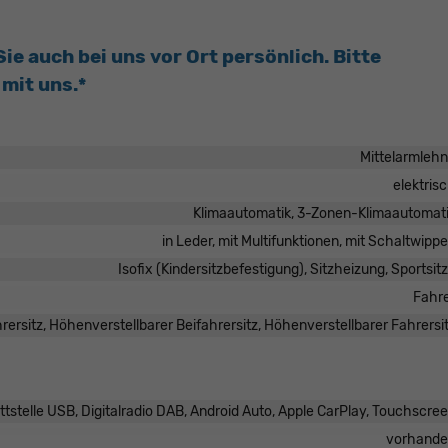
e auch bei uns vor Ort persönlich. Bitte
mit uns.*
Mittelarmleh
elektris
Klimaautomatik, 3-Zonen-Klimaautomat
in Leder, mit Multifunktionen, mit Schaltwipp
Isofix (Kindersitzbefestigung), Sitzheizung, Sportsit
Fahr
ersitz, Höhenverstellbarer Beifahrersitz, Höhenverstellbarer Fahrersi
tstelle USB, Digitalradio DAB, Android Auto, Apple CarPlay, Touchscre
vorhand