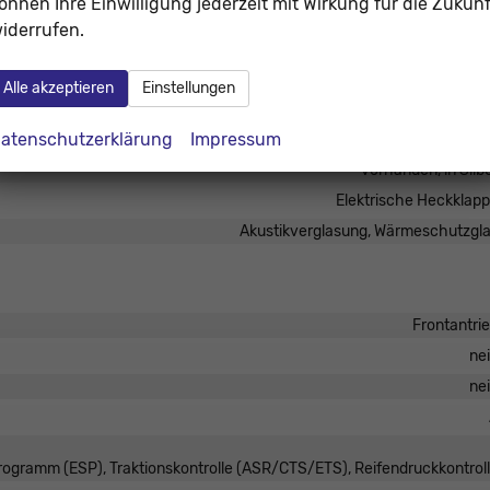
önnen Ihre Einwilligung jederzeit mit Wirkung für die Zukunf
iderrufen.
Alle akzeptieren
Einstellungen
Schwenkba
atenschutzerklärung
Impressum
beheizbar, Außenspiegel elektrisch verstellbar, Außenspiegel abblende
vorhanden, in Silb
Elektrische Heckklap
Akustikverglasung, Wärmeschutzgl
Frontantri
ne
ne
Programm (ESP), Traktionskontrolle (ASR/CTS/ETS), Reifendruckkontrol