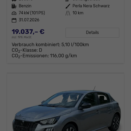
Kraftstoff
Benzin
Außenfarbe
Perla Nera Schwarz
Leistung
74 kW (101 PS)
Kilometerstand
10 km
31.07.2026
19.037,– €
Details
incl. 19% MwSt.
Verbrauch kombiniert:
5,10 l/100km
CO
-Klasse:
D
2
CO
-Emissionen:
116,00 g/km
2