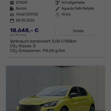
Fahrzeugnr.
211424
Getriebe
Schaltgetriebe
Kraftstoff
Benzin
Außenfarbe
Agueda Gelb Metallic
Leistung
74 kW (101 PS)
Kilometerstand
10 km
28.05.2026
18.648,– €
Details
incl. 19% MwSt.
Verbrauch kombiniert:
5,00 l/100km
CO
-Klasse:
D
2
CO
-Emissionen:
116,00 g/km
2