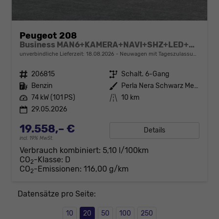
Peugeot 208
Business MAN6+KAMERA+NAVI+SHZ+LED+PDC+TEMPOMAT
unverbindliche Lieferzeit:
18.08.2026
Neuwagen mit Tageszulassung
Fahrzeugnr.
206815
Getriebe
Schalt. 6-Gang
Kraftstoff
Benzin
Außenfarbe
Perla Nera Schwarz Metallic
Leistung
74 kW (101 PS)
Kilometerstand
10 km
29.05.2026
19.558,– €
Details
incl. 19% MwSt.
Verbrauch kombiniert:
5,10 l/100km
CO
-Klasse:
D
2
CO
-Emissionen:
116,00 g/km
2
Datensätze pro Seite:
10
20
50
100
250