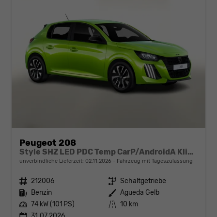
Peugeot 208
Style SHZ LED PDC Temp CarP/AndroidA Klima
unverbindliche Lieferzeit:
02.11.2026
Fahrzeug mit Tageszulassung
Fahrzeugnr.
212006
Getriebe
Schaltgetriebe
Kraftstoff
Benzin
Außenfarbe
Agueda Gelb
Leistung
74 kW (101 PS)
Kilometerstand
10 km
31.07.2026