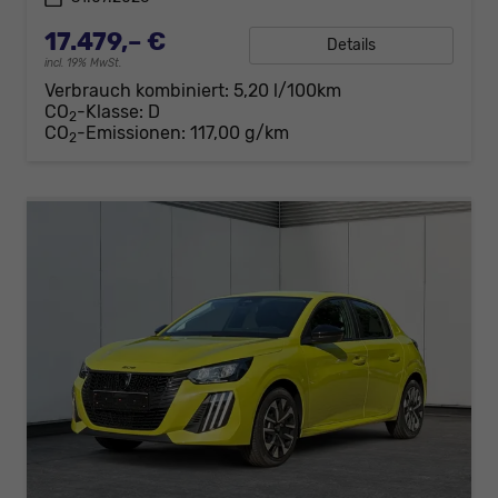
17.479,– €
Details
incl. 19% MwSt.
Verbrauch kombiniert:
5,20 l/100km
CO
-Klasse:
D
2
CO
-Emissionen:
117,00 g/km
2