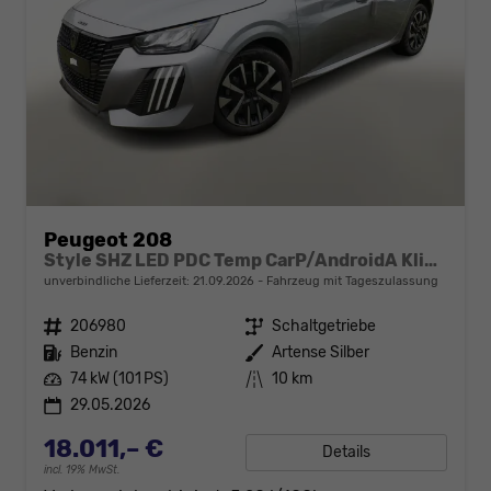
Peugeot 208
Style SHZ LED PDC Temp CarP/AndroidA Klima
unverbindliche Lieferzeit:
21.09.2026
Fahrzeug mit Tageszulassung
Fahrzeugnr.
206980
Getriebe
Schaltgetriebe
Kraftstoff
Benzin
Außenfarbe
Artense Silber
Leistung
74 kW (101 PS)
Kilometerstand
10 km
29.05.2026
18.011,– €
Details
incl. 19% MwSt.