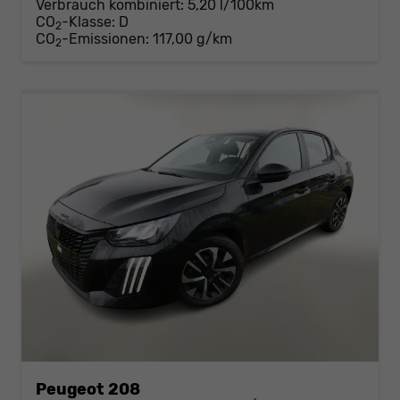
Verbrauch kombiniert:
5,20 l/100km
CO
-Klasse:
D
2
CO
-Emissionen:
117,00 g/km
2
Peugeot 208