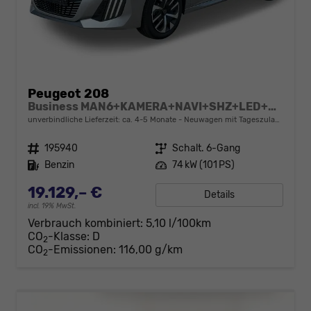
Peugeot 208
Business MAN6+KAMERA+NAVI+SHZ+LED+PDC+TEMPOMAT
unverbindliche Lieferzeit: ca. 4-5 Monate
Neuwagen mit Tageszulassung
Fahrzeugnr.
195940
Getriebe
Schalt. 6-Gang
Kraftstoff
Benzin
Leistung
74 kW (101 PS)
19.129,– €
Details
incl. 19% MwSt.
Verbrauch kombiniert:
5,10 l/100km
CO
-Klasse:
D
2
CO
-Emissionen:
116,00 g/km
2