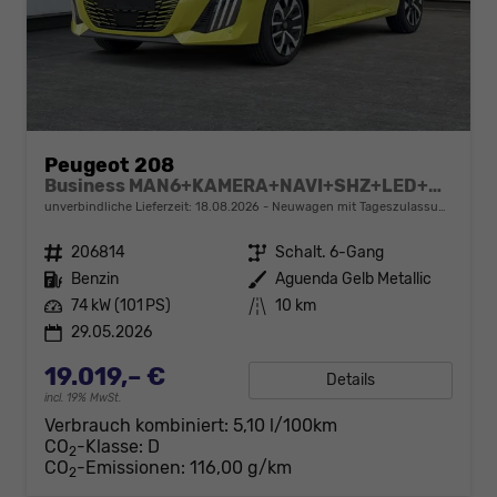
Peugeot 208
Business MAN6+KAMERA+NAVI+SHZ+LED+PDC+TEMPOMAT
unverbindliche Lieferzeit:
18.08.2026
Neuwagen mit Tageszulassung
Fahrzeugnr.
206814
Getriebe
Schalt. 6-Gang
Kraftstoff
Benzin
Außenfarbe
Aguenda Gelb Metallic
Leistung
74 kW (101 PS)
Kilometerstand
10 km
29.05.2026
19.019,– €
Details
incl. 19% MwSt.
Verbrauch kombiniert:
5,10 l/100km
CO
-Klasse:
D
2
CO
-Emissionen:
116,00 g/km
2