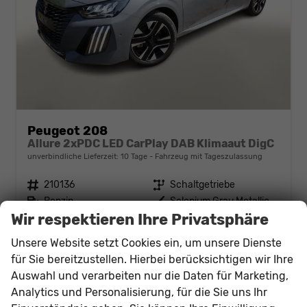
Peugeot 208
Allure 2xPDC LED CarPlay DAB Klimaaut DigC
unverbindliche Lieferzeit:
10 Tage
Fahrzeug mit Tageszulassung
Fahrzeugnr.
210136
Getriebe
Schaltgetriebe
Kraftstoff
Benzin
Außenfarbe
Selenium Grau Metallic
Wir respektieren Ihre Privatsphäre
Leistung
74 kW (101 PS)
Kilometerstand
10 km
23.12.2025
Unsere Website setzt Cookies ein, um unsere Dienste
18.256,– €
für Sie bereitzustellen. Hierbei berücksichtigen wir Ihre
Details
Auswahl und verarbeiten nur die Daten für Marketing,
incl. 19% MwSt.
Verbrauch kombiniert:
5,20 l/100km
Analytics und Personalisierung, für die Sie uns Ihr
CO
-Klasse:
D