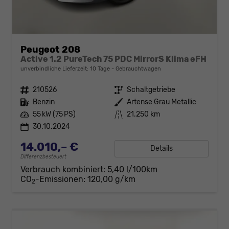
Peugeot 208
Active 1.2 PureTech 75 PDC MirrorS Klima eFH
unverbindliche Lieferzeit:
10 Tage
Gebrauchtwagen
Fahrzeugnr.
210526
Getriebe
Schaltgetriebe
Kraftstoff
Benzin
Außenfarbe
Artense Grau Metallic
Leistung
55 kW (75 PS)
Kilometerstand
21.250 km
30.10.2024
14.010,– €
Details
Differenzbesteuert
Verbrauch kombiniert:
5,40 l/100km
CO
-Emissionen:
120,00 g/km
2