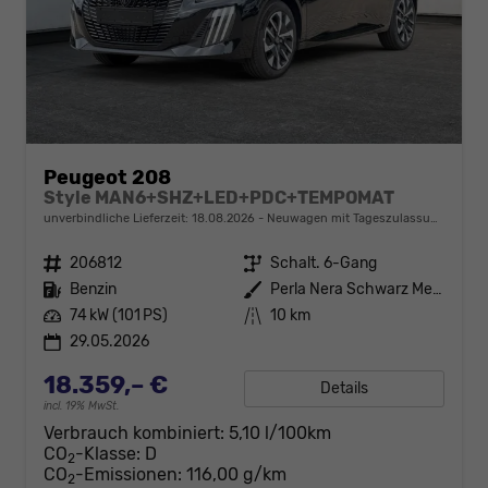
Peugeot 208
Style MAN6+SHZ+LED+PDC+TEMPOMAT
unverbindliche Lieferzeit:
18.08.2026
Neuwagen mit Tageszulassung
Fahrzeugnr.
206812
Getriebe
Schalt. 6-Gang
Kraftstoff
Benzin
Außenfarbe
Perla Nera Schwarz Metallic
Leistung
74 kW (101 PS)
Kilometerstand
10 km
29.05.2026
18.359,– €
Details
incl. 19% MwSt.
Verbrauch kombiniert:
5,10 l/100km
CO
-Klasse:
D
2
CO
-Emissionen:
116,00 g/km
2