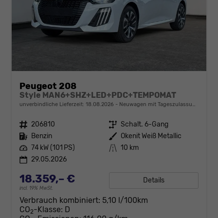
Peugeot 208
Style MAN6+SHZ+LED+PDC+TEMPOMAT
unverbindliche Lieferzeit:
18.08.2026
Neuwagen mit Tageszulassung
Fahrzeugnr.
206810
Getriebe
Schalt. 6-Gang
Kraftstoff
Benzin
Außenfarbe
Okenit Weiß Metallic
Leistung
74 kW (101 PS)
Kilometerstand
10 km
29.05.2026
18.359,– €
Details
incl. 19% MwSt.
Verbrauch kombiniert:
5,10 l/100km
CO
-Klasse:
D
2