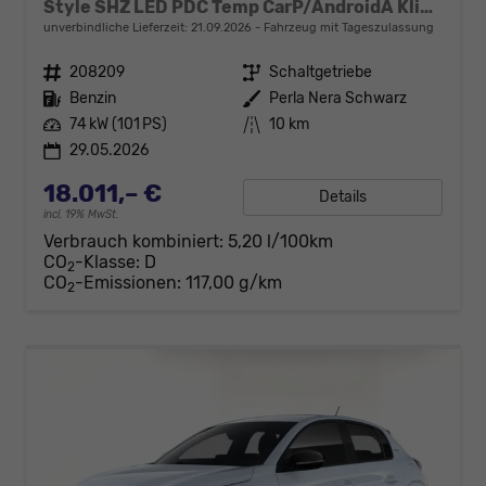
Style SHZ LED PDC Temp CarP/AndroidA Klima
unverbindliche Lieferzeit:
21.09.2026
Fahrzeug mit Tageszulassung
Fahrzeugnr.
208209
Getriebe
Schaltgetriebe
Kraftstoff
Benzin
Außenfarbe
Perla Nera Schwarz
Leistung
74 kW (101 PS)
Kilometerstand
10 km
29.05.2026
18.011,– €
Details
incl. 19% MwSt.
Verbrauch kombiniert:
5,20 l/100km
CO
-Klasse:
D
2
CO
-Emissionen:
117,00 g/km
2