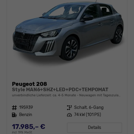
Peugeot 208
Style MAN6+SHZ+LED+PDC+TEMPOMAT
unverbindliche Lieferzeit: ca. 4-5 Monate
Neuwagen mit Tageszulassung
Fahrzeugnr.
195939
Getriebe
Schalt. 6-Gang
Kraftstoff
Benzin
Leistung
74 kW (101 PS)
17.985,– €
Details
incl. 19% MwSt.