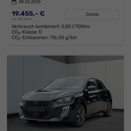
28.05.2026
19.455,– €
Details
incl. 19% MwSt.
Verbrauch kombiniert:
5,00 l/100km
CO
-Klasse:
D
2
CO
-Emissionen:
116,00 g/km
2