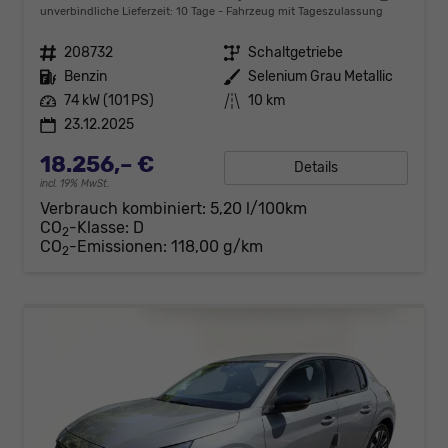
unverbindliche Lieferzeit:
10 Tage
Fahrzeug mit Tageszulassung
Fahrzeugnr.
208732
Getriebe
Schaltgetriebe
Kraftstoff
Benzin
Außenfarbe
Selenium Grau Metallic
Leistung
74 kW (101 PS)
Kilometerstand
10 km
23.12.2025
18.256,– €
Details
incl. 19% MwSt.
Verbrauch kombiniert:
5,20 l/100km
CO
-Klasse:
D
2
CO
-Emissionen:
118,00 g/km
2