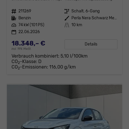
Fahrzeugnr.
211269
Getriebe
Schalt. 6-Gang
Kraftstoff
Benzin
Außenfarbe
Perla Nera Schwarz Metallic
Leistung
74 kW (101 PS)
Kilometerstand
10 km
22.06.2026
18.348,– €
Details
incl. 19% MwSt.
Verbrauch kombiniert:
5,10 l/100km
CO
-Klasse:
D
2
CO
-Emissionen:
116,00 g/km
2