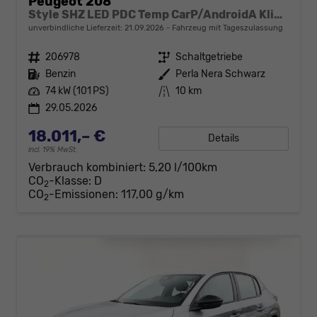
Peugeot 208
Style SHZ LED PDC Temp CarP/AndroidA Klima
unverbindliche Lieferzeit:
21.09.2026
Fahrzeug mit Tageszulassung
Fahrzeugnr.
206978
Getriebe
Schaltgetriebe
Kraftstoff
Benzin
Außenfarbe
Perla Nera Schwarz
Leistung
74 kW (101 PS)
Kilometerstand
10 km
29.05.2026
18.011,– €
Details
incl. 19% MwSt.
Verbrauch kombiniert:
5,20 l/100km
CO
-Klasse:
D
2
CO
-Emissionen:
117,00 g/km
2