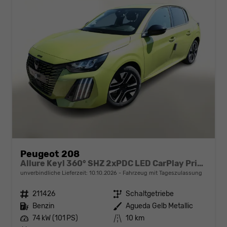
Peugeot 208
Allure Keyl 360° SHZ 2xPDC LED CarPlay PrivG
unverbindliche Lieferzeit:
10.10.2026
Fahrzeug mit Tageszulassung
Fahrzeugnr.
211426
Getriebe
Schaltgetriebe
Kraftstoff
Benzin
Außenfarbe
Agueda Gelb Metallic
Leistung
74 kW (101 PS)
Kilometerstand
10 km