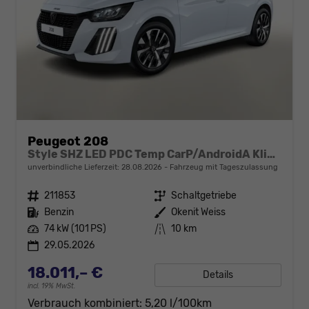
Peugeot 208
Style SHZ LED PDC Temp CarP/AndroidA Klima
unverbindliche Lieferzeit:
28.08.2026
Fahrzeug mit Tageszulassung
Fahrzeugnr.
211853
Getriebe
Schaltgetriebe
Kraftstoff
Benzin
Außenfarbe
Okenit Weiss
Leistung
74 kW (101 PS)
Kilometerstand
10 km
29.05.2026
18.011,– €
Details
incl. 19% MwSt.
Verbrauch kombiniert:
5,20 l/100km