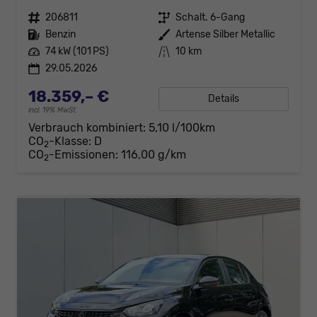
Fahrzeugnr.
206811
Getriebe
Schalt. 6-Gang
Kraftstoff
Benzin
Außenfarbe
Artense Silber Metallic
Leistung
74 kW (101 PS)
Kilometerstand
10 km
29.05.2026
18.359,– €
Details
incl. 19% MwSt.
Verbrauch kombiniert:
5,10 l/100km
CO
-Klasse:
D
2
CO
-Emissionen:
116,00 g/km
2