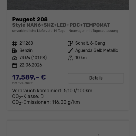
Peugeot 208
Style MAN6+SHZ+LED+PDC+TEMPOMAT
unverbindliche Lieferzeit: 14 Tage
Neuwagen mit Tageszulassung
Fahrzeugnr.
211268
Getriebe
Schalt. 6-Gang
Kraftstoff
Benzin
Außenfarbe
Aguenda Gelb Metallic
Leistung
74 kW (101 PS)
Kilometerstand
10 km
22.06.2026
17.589,– €
Details
incl. 19% MwSt.
Verbrauch kombiniert:
5,10 l/100km
CO
-Klasse:
D
2
CO
-Emissionen:
116,00 g/km
2