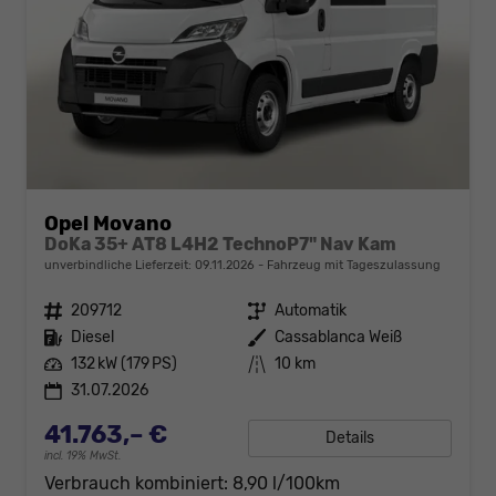
Opel Movano
DoKa 35+ AT8 L4H2 TechnoP7" Nav Kam
unverbindliche Lieferzeit:
09.11.2026
Fahrzeug mit Tageszulassung
Fahrzeugnr.
209712
Getriebe
Automatik
Kraftstoff
Diesel
Außenfarbe
Cassablanca Weiß
Leistung
132 kW (179 PS)
Kilometerstand
10 km
31.07.2026
41.763,– €
Details
incl. 19% MwSt.
Verbrauch kombiniert:
8,90 l/100km