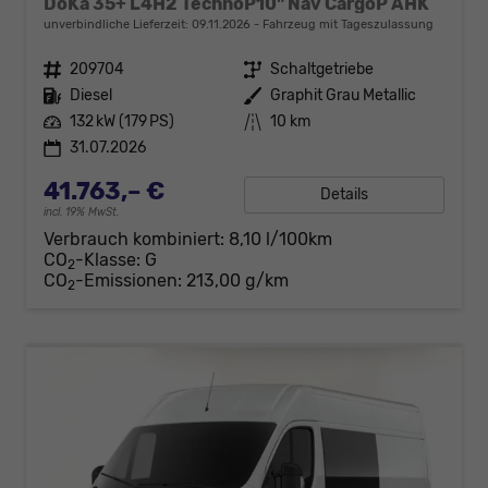
DoKa 35+ L4H2 TechnoP10" Nav CargoP AHK
unverbindliche Lieferzeit:
09.11.2026
Fahrzeug mit Tageszulassung
Fahrzeugnr.
209704
Getriebe
Schaltgetriebe
Kraftstoff
Diesel
Außenfarbe
Graphit Grau Metallic
Leistung
132 kW (179 PS)
Kilometerstand
10 km
31.07.2026
41.763,– €
Details
incl. 19% MwSt.
Verbrauch kombiniert:
8,10 l/100km
CO
-Klasse:
G
2
CO
-Emissionen:
213,00 g/km
2