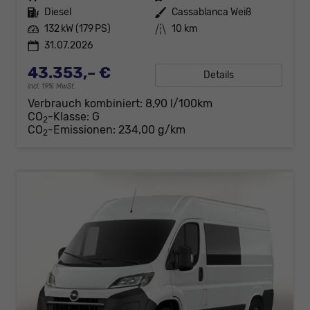
Kraftstoff
Diesel
Außenfarbe
Cassablanca Weiß
Leistung
132 kW (179 PS)
Kilometerstand
10 km
31.07.2026
43.353,– €
Details
incl. 19% MwSt.
Verbrauch kombiniert:
8,90 l/100km
CO
-Klasse:
G
2
CO
-Emissionen:
234,00 g/km
2