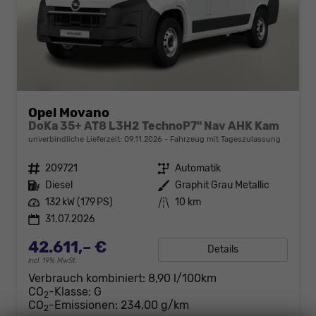
Opel Movano
DoKa 35+ AT8 L3H2 TechnoP7" Nav AHK Kam
unverbindliche Lieferzeit:
09.11.2026
Fahrzeug mit Tageszulassung
Fahrzeugnr.
209721
Getriebe
Automatik
Kraftstoff
Diesel
Außenfarbe
Graphit Grau Metallic
Leistung
132 kW (179 PS)
Kilometerstand
10 km
31.07.2026
42.611,– €
Details
incl. 19% MwSt.
Verbrauch kombiniert:
8,90 l/100km
CO
-Klasse:
G
2
CO
-Emissionen:
234,00 g/km
2