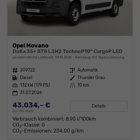
Opel Movano
DoKa 35+ AT8 L3H2 TechnoP10" CargoP LED
unverbindliche Lieferzeit:
09.11.2026
Fahrzeug mit Tageszulassung
Fahrzeugnr.
209722
Getriebe
Automatik
Kraftstoff
Diesel
Außenfarbe
Thunder Grau
Leistung
132 kW (179 PS)
Kilometerstand
10 km
31.07.2026
43.034,– €
Details
incl. 19% MwSt.
Verbrauch kombiniert:
8,90 l/100km
CO
-Klasse:
G
2
CO
-Emissionen:
234,00 g/km
2