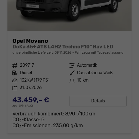
Opel Movano
DoKa 35+ AT8 L4H2 TechnoP10" Nav LED
unverbindliche Lieferzeit:
09.11.2026
Fahrzeug mit Tageszulassung
Fahrzeugnr.
209717
Getriebe
Automatik
Kraftstoff
Diesel
Außenfarbe
Cassablanca Weiß
Leistung
132 kW (179 PS)
Kilometerstand
10 km
31.07.2026
43.459,– €
Details
incl. 19% MwSt.
Verbrauch kombiniert:
8,90 l/100km
CO
-Klasse:
G
2
CO
-Emissionen:
235,00 g/km
2