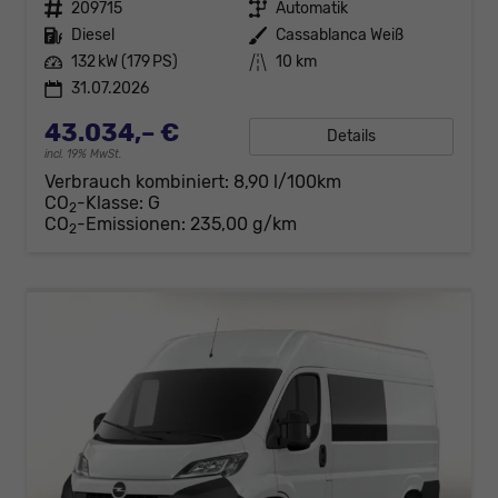
Fahrzeugnr.
209715
Getriebe
Automatik
Kraftstoff
Diesel
Außenfarbe
Cassablanca Weiß
Leistung
132 kW (179 PS)
Kilometerstand
10 km
31.07.2026
43.034,– €
Details
incl. 19% MwSt.
Verbrauch kombiniert:
8,90 l/100km
CO
-Klasse:
G
2
CO
-Emissionen:
235,00 g/km
2