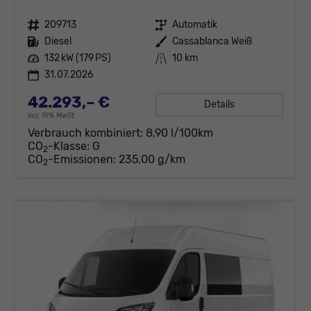
Fahrzeugnr.
209713
Getriebe
Automatik
Kraftstoff
Diesel
Außenfarbe
Cassablanca Weiß
Leistung
132 kW (179 PS)
Kilometerstand
10 km
31.07.2026
42.293,– €
Details
incl. 19% MwSt.
Verbrauch kombiniert:
8,90 l/100km
CO
-Klasse:
G
2
CO
-Emissionen:
235,00 g/km
2