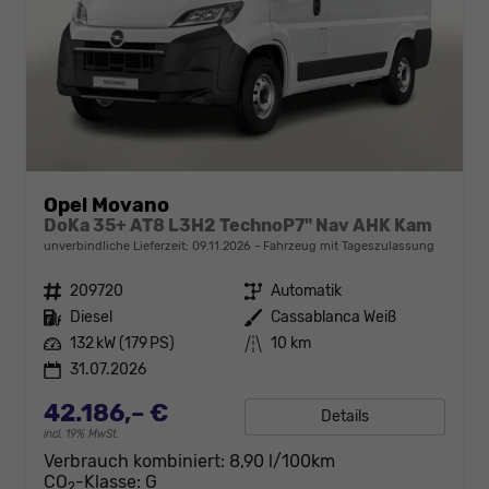
Opel Movano
DoKa 35+ AT8 L3H2 TechnoP7" Nav AHK Kam
unverbindliche Lieferzeit:
09.11.2026
Fahrzeug mit Tageszulassung
Fahrzeugnr.
209720
Getriebe
Automatik
Kraftstoff
Diesel
Außenfarbe
Cassablanca Weiß
Leistung
132 kW (179 PS)
Kilometerstand
10 km
31.07.2026
42.186,– €
Details
incl. 19% MwSt.
Verbrauch kombiniert:
8,90 l/100km
CO
-Klasse:
G
2