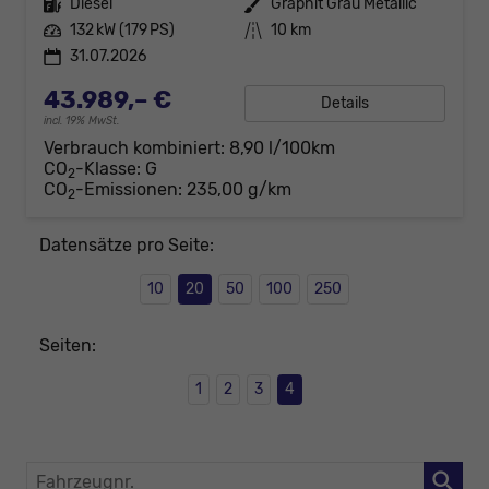
Kraftstoff
Diesel
Außenfarbe
Graphit Grau Metallic
Leistung
132 kW (179 PS)
Kilometerstand
10 km
31.07.2026
43.989,– €
Details
incl. 19% MwSt.
Verbrauch kombiniert:
8,90 l/100km
CO
-Klasse:
G
2
CO
-Emissionen:
235,00 g/km
2
Datensätze pro Seite:
10
20
50
100
250
Seiten:
1
2
3
4
Fahrzeugnr.