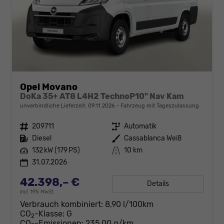
Opel Movano
DoKa 35+ AT8 L4H2 TechnoP10" Nav Kam
unverbindliche Lieferzeit:
09.11.2026
Fahrzeug mit Tageszulassung
Fahrzeugnr.
209711
Getriebe
Automatik
Kraftstoff
Diesel
Außenfarbe
Cassablanca Weiß
Leistung
132 kW (179 PS)
Kilometerstand
10 km
31.07.2026
42.398,– €
Details
incl. 19% MwSt.
Verbrauch kombiniert:
8,90 l/100km
CO
-Klasse:
G
2
CO
-Emissionen:
235,00 g/km