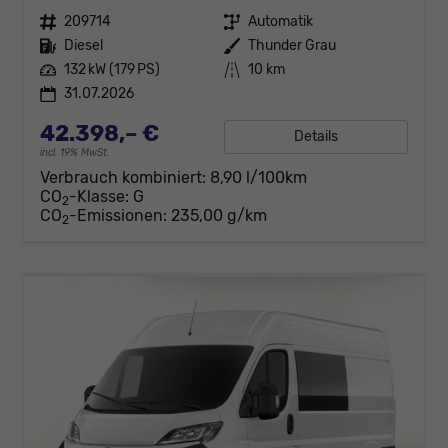
Fahrzeugnr.
209714
Getriebe
Automatik
Kraftstoff
Diesel
Außenfarbe
Thunder Grau
Leistung
132 kW (179 PS)
Kilometerstand
10 km
31.07.2026
42.398,– €
Details
incl. 19% MwSt.
Verbrauch kombiniert:
8,90 l/100km
CO
-Klasse:
G
2
CO
-Emissionen:
235,00 g/km
2