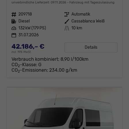
unverbindliche Lieferzeit:
09.11.2026
Fahrzeug mit Tageszulassung
Fahrzeugnr.
209718
Getriebe
Automatik
Kraftstoff
Diesel
Außenfarbe
Cassablanca Weiß
Leistung
132 kW (179 PS)
Kilometerstand
10 km
31.07.2026
42.186,– €
Details
incl. 19% MwSt.
Verbrauch kombiniert:
8,90 l/100km
CO
-Klasse:
G
2
CO
-Emissionen:
234,00 g/km
2