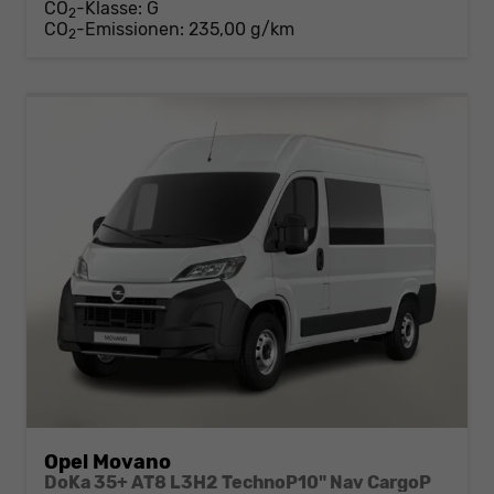
CO
-Klasse:
G
2
CO
-Emissionen:
235,00 g/km
2
Opel Movano
DoKa 35+ AT8 L3H2 TechnoP10" Nav CargoP