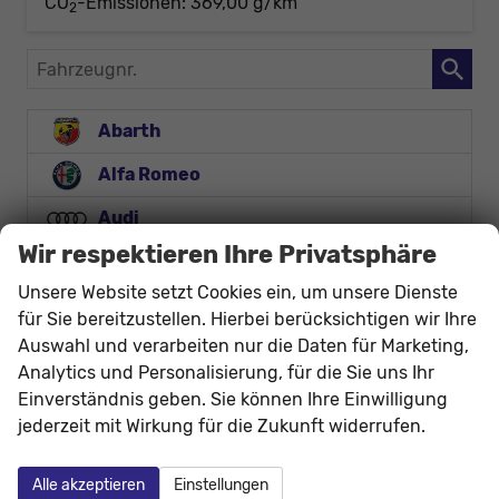
CO
-Emissionen:
369,00 g/km
2
Fahrzeugnr.
Abarth
Alfa Romeo
Audi
Wir respektieren Ihre Privatsphäre
Bentley
Unsere Website setzt Cookies ein, um unsere Dienste
BMW
für Sie bereitzustellen. Hierbei berücksichtigen wir Ihre
Auswahl und verarbeiten nur die Daten für Marketing,
BYD
Analytics und Personalisierung, für die Sie uns Ihr
Citroën
Einverständnis geben. Sie können Ihre Einwilligung
jederzeit mit Wirkung für die Zukunft widerrufen.
Cupra
Dacia
Alle akzeptieren
Einstellungen