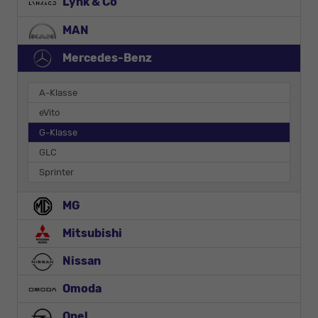
Lynk & Co
MAN
Mercedes-Benz
A-Klasse
eVito
G-Klasse
GLC
Sprinter
MG
Mitsubishi
Nissan
Omoda
Opel