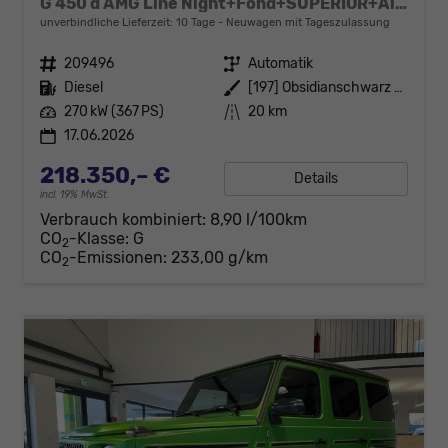
G 450 d AMG Line Night+Fond+SUPERIOR+Alu22+Technik+Standheizung+AHK+VOLL
unverbindliche Lieferzeit:
10 Tage
Neuwagen mit Tageszulassung
Fahrzeugnr.
209496
Getriebe
Automatik
Kraftstoff
Diesel
Außenfarbe
[197] Obsidianschwarz Metallic
Leistung
270 kW (367 PS)
Kilometerstand
20 km
17.06.2026
218.350,– €
Details
incl. 19% MwSt.
Verbrauch kombiniert:
8,90 l/100km
CO
-Klasse:
G
2
CO
-Emissionen:
233,00 g/km
2