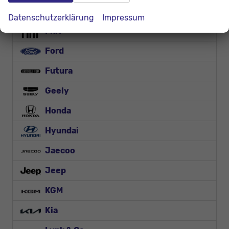
DS Automobiles
Datenschutzerklärung
Impressum
Fiat
Ford
Futura
Geely
Honda
Hyundai
Jaecoo
Jeep
KGM
Kia