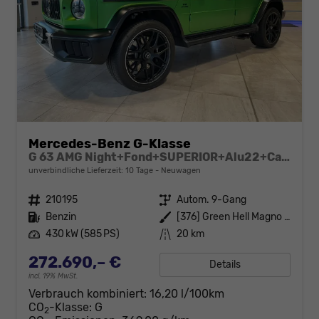
Mercedes-Benz G-Klasse
G 63 AMG Night+Fond+SUPERIOR+Alu22+Carbon+Standheiz+Performance+AHK+VOLL
unverbindliche Lieferzeit:
10 Tage
Neuwagen
Fahrzeugnr.
210195
Getriebe
Autom. 9-Gang
Kraftstoff
Benzin
Außenfarbe
[376] Green Hell Magno MANUFAKTUR exklusiv
Leistung
430 kW (585 PS)
Kilometerstand
20 km
272.690,– €
Details
incl. 19% MwSt.
Verbrauch kombiniert:
16,20 l/100km
CO
-Klasse:
G
2