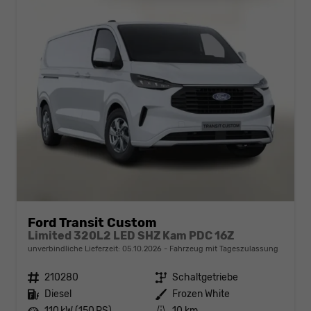
Ford Transit Custom
Limited 320L2 LED SHZ Kam PDC 16Z
unverbindliche Lieferzeit:
05.10.2026
Fahrzeug mit Tageszulassung
Fahrzeugnr.
210280
Getriebe
Schaltgetriebe
Kraftstoff
Diesel
Außenfarbe
Frozen White
Leistung
110 kW (150 PS)
Kilometerstand
10 km