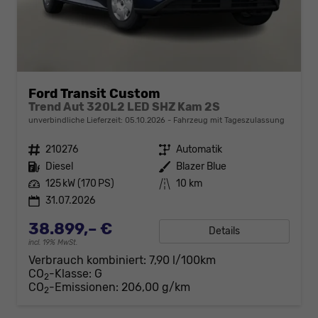
Ford Transit Custom
Trend Aut 320L2 LED SHZ Kam 2S
unverbindliche Lieferzeit:
05.10.2026
Fahrzeug mit Tageszulassung
Fahrzeugnr.
210276
Getriebe
Automatik
Kraftstoff
Diesel
Außenfarbe
Blazer Blue
Leistung
125 kW (170 PS)
Kilometerstand
10 km
31.07.2026
38.899,– €
Details
incl. 19% MwSt.
Verbrauch kombiniert:
7,90 l/100km
CO
-Klasse:
G
2
CO
-Emissionen:
206,00 g/km
2