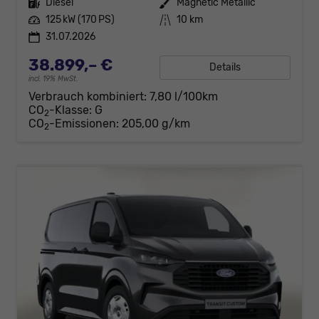
Kraftstoff
Diesel
Außenfarbe
Magnetic Metallic
Leistung
125 kW (170 PS)
Kilometerstand
10 km
31.07.2026
38.899,– €
Details
incl. 19% MwSt.
Verbrauch kombiniert:
7,80 l/100km
CO
-Klasse:
G
2
CO
-Emissionen:
205,00 g/km
2