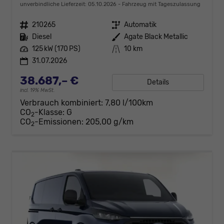
unverbindliche Lieferzeit:
05.10.2026
Fahrzeug mit Tageszulassung
Fahrzeugnr.
210265
Getriebe
Automatik
Kraftstoff
Diesel
Außenfarbe
Agate Black Metallic
Leistung
125 kW (170 PS)
Kilometerstand
10 km
31.07.2026
38.687,– €
Details
incl. 19% MwSt.
Verbrauch kombiniert:
7,80 l/100km
CO
-Klasse:
G
2
CO
-Emissionen:
205,00 g/km
2