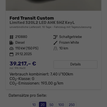
Ford Transit Custom
Limited 320L2 LED AHK SHZ KeyL
unverbindliche Lieferzeit:
10 Tage
Fahrzeug mit Tageszulassung
Fahrzeugnr.
210880
Getriebe
Schaltgetriebe
Kraftstoff
Diesel
Außenfarbe
Frozen White
Leistung
110 kW (150 PS)
Kilometerstand
10 km
29.12.2025
39.217,– €
Details
incl. 19% MwSt.
Verbrauch kombiniert:
7,40 l/100km
CO
-Klasse:
G
2
CO
-Emissionen:
193,00 g/km
2
Datensätze pro Seite:
10
20
50
100
250