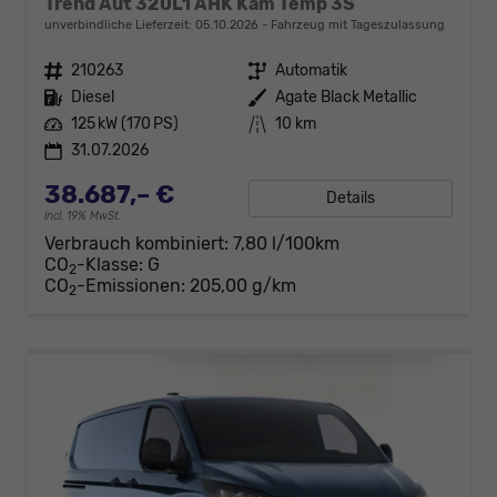
Trend Aut 320L1 AHK Kam Temp 3S
unverbindliche Lieferzeit:
05.10.2026
Fahrzeug mit Tageszulassung
Fahrzeugnr.
210263
Getriebe
Automatik
Kraftstoff
Diesel
Außenfarbe
Agate Black Metallic
Leistung
125 kW (170 PS)
Kilometerstand
10 km
31.07.2026
38.687,– €
Details
incl. 19% MwSt.
Verbrauch kombiniert:
7,80 l/100km
CO
-Klasse:
G
2
CO
-Emissionen:
205,00 g/km
2