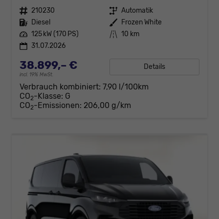
Fahrzeugnr.
210230
Getriebe
Automatik
Kraftstoff
Diesel
Außenfarbe
Frozen White
Leistung
125 kW (170 PS)
Kilometerstand
10 km
31.07.2026
38.899,– €
Details
incl. 19% MwSt.
Verbrauch kombiniert:
7,90 l/100km
CO
-Klasse:
G
2
CO
-Emissionen:
206,00 g/km
2