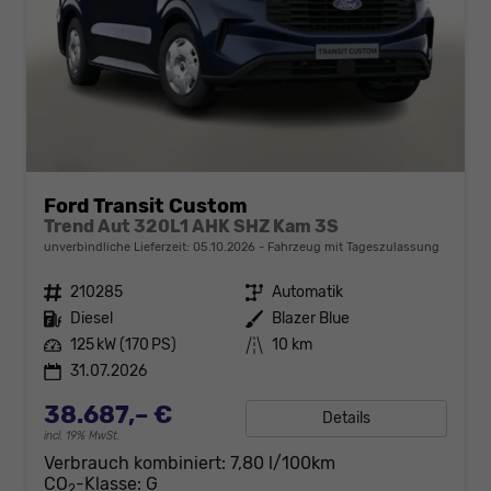
Ford Transit Custom
Trend Aut 320L1 AHK SHZ Kam 3S
unverbindliche Lieferzeit:
05.10.2026
Fahrzeug mit Tageszulassung
Fahrzeugnr.
210285
Getriebe
Automatik
Kraftstoff
Diesel
Außenfarbe
Blazer Blue
Leistung
125 kW (170 PS)
Kilometerstand
10 km
31.07.2026
38.687,– €
Details
incl. 19% MwSt.
Verbrauch kombiniert:
7,80 l/100km
CO
-Klasse:
G
2