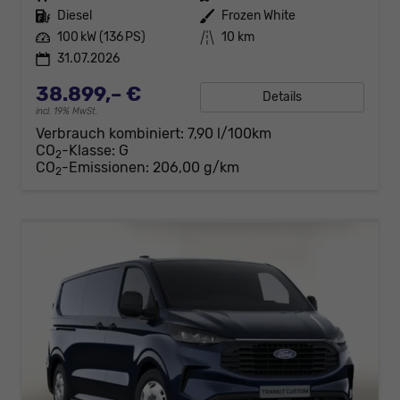
Kraftstoff
Diesel
Außenfarbe
Frozen White
Leistung
100 kW (136 PS)
Kilometerstand
10 km
31.07.2026
38.899,– €
Details
incl. 19% MwSt.
Verbrauch kombiniert:
7,90 l/100km
CO
-Klasse:
G
2
CO
-Emissionen:
206,00 g/km
2