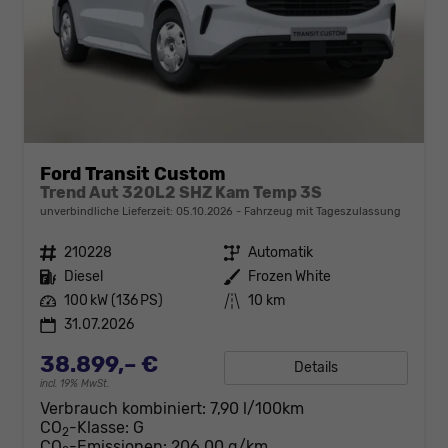
Ford Transit Custom
Trend Aut 320L2 SHZ Kam Temp 3S
unverbindliche Lieferzeit:
05.10.2026
Fahrzeug mit Tageszulassung
Fahrzeugnr.
210228
Getriebe
Automatik
Kraftstoff
Diesel
Außenfarbe
Frozen White
Leistung
100 kW (136 PS)
Kilometerstand
10 km
31.07.2026
38.899,– €
Details
incl. 19% MwSt.
Verbrauch kombiniert:
7,90 l/100km
CO
-Klasse:
G
2
CO
-Emissionen:
206,00 g/km