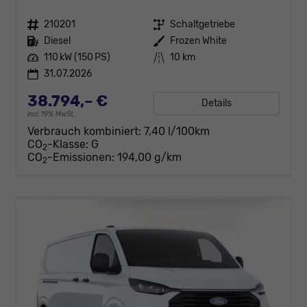
Fahrzeugnr.
210201
Getriebe
Schaltgetriebe
Kraftstoff
Diesel
Außenfarbe
Frozen White
Leistung
110 kW (150 PS)
Kilometerstand
10 km
31.07.2026
38.794,– €
Details
incl. 19% MwSt.
Verbrauch kombiniert:
7,40 l/100km
CO
-Klasse:
G
2
CO
-Emissionen:
194,00 g/km
2