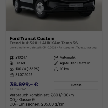
Ford Transit Custom
Trend Aut 320L1 AHK KAm Temp 3S
unverbindliche Lieferzeit:
05.10.2026
Fahrzeug mit Tageszulassung
Fahrzeugnr.
210247
Getriebe
Automatik
Kraftstoff
Diesel
Außenfarbe
Agate Black Metallic
Leistung
100 kW (136 PS)
Kilometerstand
10 km
31.07.2026
38.899,– €
Details
incl. 19% MwSt.
Verbrauch kombiniert:
7,80 l/100km
CO
-Klasse:
G
2
CO
-Emissionen:
205,00 g/km
2