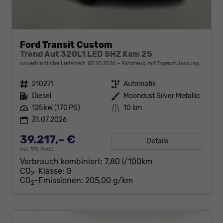
Ford Transit Custom
Trend Aut 320L1 LED SHZ Kam 2S
unverbindliche Lieferzeit:
05.10.2026
Fahrzeug mit Tageszulassung
Fahrzeugnr.
210271
Getriebe
Automatik
Kraftstoff
Diesel
Außenfarbe
Moondust Silver Metallic
Leistung
125 kW (170 PS)
Kilometerstand
10 km
31.07.2026
39.217,– €
Details
incl. 19% MwSt.
Verbrauch kombiniert:
7,80 l/100km
CO
-Klasse:
G
2
CO
-Emissionen:
205,00 g/km
2