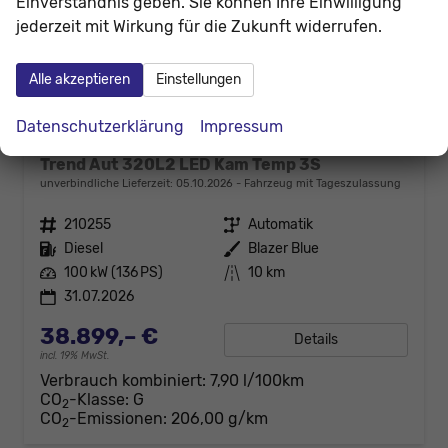
Einverständnis geben. Sie können Ihre Einwilligung
jederzeit mit Wirkung für die Zukunft widerrufen.
Alle akzeptieren
Einstellungen
Datenschutzerklärung
Impressum
Ford Transit Custom
Trend Aut 320L2 LED Kam Temp 3S
unverbindliche Lieferzeit:
05.10.2026
Fahrzeug mit Tageszulassung
Fahrzeugnr.
210255
Getriebe
Automatik
Kraftstoff
Diesel
Außenfarbe
Blazer Blue
Leistung
100 kW (136 PS)
Kilometerstand
10 km
31.07.2026
38.899,– €
Details
incl. 19% MwSt.
Verbrauch kombiniert:
7,90 l/100km
CO
-Klasse:
G
2
CO
-Emissionen:
206,00 g/km
2