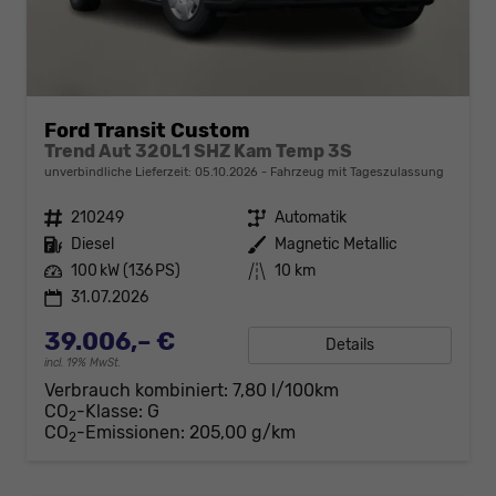
Ford Transit Custom
Trend Aut 320L1 SHZ Kam Temp 3S
unverbindliche Lieferzeit:
05.10.2026
Fahrzeug mit Tageszulassung
Fahrzeugnr.
210249
Getriebe
Automatik
Kraftstoff
Diesel
Außenfarbe
Magnetic Metallic
Leistung
100 kW (136 PS)
Kilometerstand
10 km
31.07.2026
39.006,– €
Details
incl. 19% MwSt.
Verbrauch kombiniert:
7,80 l/100km
CO
-Klasse:
G
2
CO
-Emissionen:
205,00 g/km
2