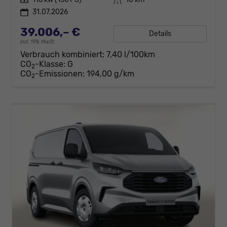
31.07.2026
39.006,– €
Details
incl. 19% MwSt.
Verbrauch kombiniert:
7,40 l/100km
CO
-Klasse:
G
2
CO
-Emissionen:
194,00 g/km
2