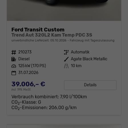
Ford Transit Custom
Trend Aut 320L2 Kam Temp PDC 3S
unverbindliche Lieferzeit:
05.10.2026
Fahrzeug mit Tageszulassung
Fahrzeugnr.
210273
Getriebe
Automatik
Kraftstoff
Diesel
Außenfarbe
Agate Black Metallic
Leistung
125 kW (170 PS)
Kilometerstand
10 km
31.07.2026
39.006,– €
Details
incl. 19% MwSt.
Verbrauch kombiniert:
7,90 l/100km
CO
-Klasse:
G
2
CO
-Emissionen:
206,00 g/km
2