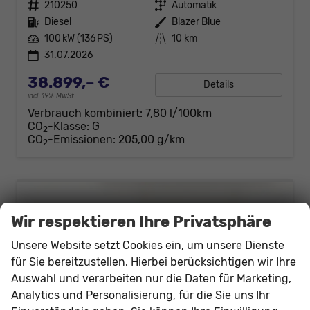
Fahrzeugnr.
210250
Getriebe
Automatik
Kraftstoff
Diesel
Außenfarbe
Blazer Blue
Leistung
100 kW (136 PS)
Kilometerstand
10 km
31.07.2026
38.899,– €
Details
incl. 19% MwSt.
Verbrauch kombiniert:
7,80 l/100km
CO
-Klasse:
G
2
CO
-Emissionen:
205,00 g/km
2
Wir respektieren Ihre Privatsphäre
Unsere Website setzt Cookies ein, um unsere Dienste
für Sie bereitzustellen. Hierbei berücksichtigen wir Ihre
Auswahl und verarbeiten nur die Daten für Marketing,
Analytics und Personalisierung, für die Sie uns Ihr