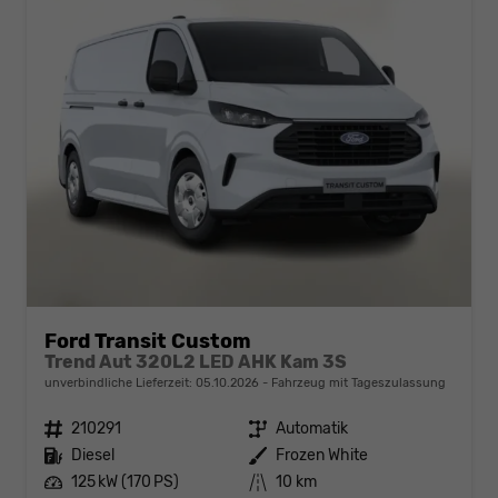
Ford Transit Custom
Trend Aut 320L2 LED AHK Kam 3S
unverbindliche Lieferzeit:
05.10.2026
Fahrzeug mit Tageszulassung
Fahrzeugnr.
210291
Getriebe
Automatik
Kraftstoff
Diesel
Außenfarbe
Frozen White
Leistung
125 kW (170 PS)
Kilometerstand
10 km