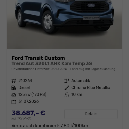
Ford Transit Custom
Trend Aut 320L1 AHK Kam Temp 3S
unverbindliche Lieferzeit:
05.10.2026
Fahrzeug mit Tageszulassung
Fahrzeugnr.
210264
Getriebe
Automatik
Kraftstoff
Diesel
Außenfarbe
Chrome Blue Metallic
Leistung
125 kW (170 PS)
Kilometerstand
10 km
31.07.2026
38.687,– €
Details
incl. 19% MwSt.
Verbrauch kombiniert:
7,80 l/100km