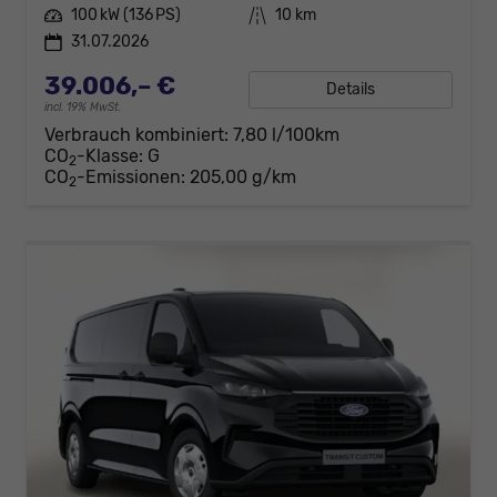
Leistung
100 kW (136 PS)
Kilometerstand
10 km
31.07.2026
39.006,– €
Details
incl. 19% MwSt.
Verbrauch kombiniert:
7,80 l/100km
CO
-Klasse:
G
2
CO
-Emissionen:
205,00 g/km
2