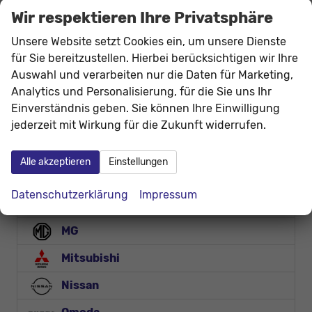
Hyundai
Wir respektieren Ihre Privatsphäre
Jaecoo
Unsere Website setzt Cookies ein, um unsere Dienste
für Sie bereitzustellen. Hierbei berücksichtigen wir Ihre
Jeep
Auswahl und verarbeiten nur die Daten für Marketing,
Analytics und Personalisierung, für die Sie uns Ihr
KGM
Einverständnis geben. Sie können Ihre Einwilligung
Kia
jederzeit mit Wirkung für die Zukunft widerrufen.
Lynk & Co
Alle akzeptieren
Einstellungen
MAN
Datenschutzerklärung
Impressum
Mercedes-Benz
MG
Mitsubishi
Nissan