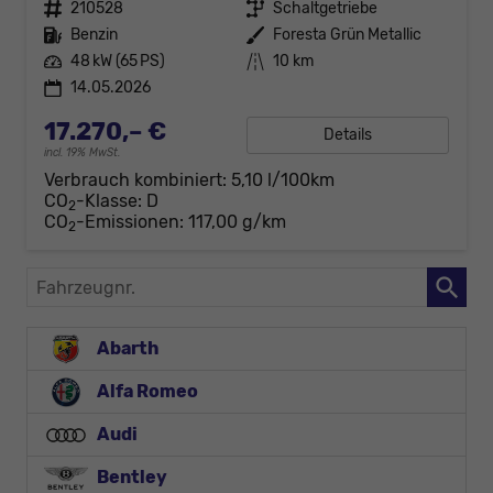
Fahrzeugnr.
210528
Getriebe
Schaltgetriebe
Kraftstoff
Benzin
Außenfarbe
Foresta Grün Metallic
Leistung
48 kW (65 PS)
Kilometerstand
10 km
14.05.2026
17.270,– €
Details
incl. 19% MwSt.
Verbrauch kombiniert:
5,10 l/100km
CO
-Klasse:
D
2
CO
-Emissionen:
117,00 g/km
2
Fahrzeugnr.
Abarth
Alfa Romeo
Audi
Bentley