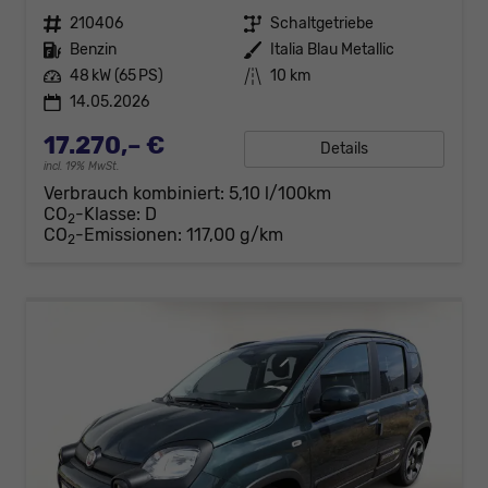
Fahrzeugnr.
210406
Getriebe
Schaltgetriebe
Kraftstoff
Benzin
Außenfarbe
Italia Blau Metallic
Leistung
48 kW (65 PS)
Kilometerstand
10 km
14.05.2026
17.270,– €
Details
incl. 19% MwSt.
Verbrauch kombiniert:
5,10 l/100km
CO
-Klasse:
D
2
CO
-Emissionen:
117,00 g/km
2