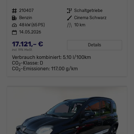
Fahrzeugnr.
210407
Getriebe
Schaltgetriebe
Kraftstoff
Benzin
Außenfarbe
Cinema Schwarz
Leistung
48 kW (65 PS)
Kilometerstand
10 km
14.05.2026
17.121,– €
Details
incl. 19% MwSt.
Verbrauch kombiniert:
5,10 l/100km
CO
-Klasse:
D
2
CO
-Emissionen:
117,00 g/km
2