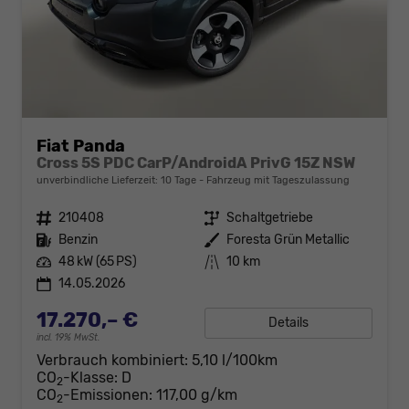
Fiat Panda
Cross 5S PDC CarP/AndroidA PrivG 15Z NSW
unverbindliche Lieferzeit:
10 Tage
Fahrzeug mit Tageszulassung
Fahrzeugnr.
210408
Getriebe
Schaltgetriebe
Kraftstoff
Benzin
Außenfarbe
Foresta Grün Metallic
Leistung
48 kW (65 PS)
Kilometerstand
10 km
14.05.2026
17.270,– €
Details
incl. 19% MwSt.
Verbrauch kombiniert:
5,10 l/100km
CO
-Klasse:
D
2
CO
-Emissionen:
117,00 g/km
2