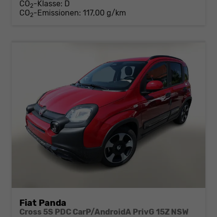
CO
-Klasse:
D
2
CO
-Emissionen:
117,00 g/km
2
Fiat Panda
Cross 5S PDC CarP/AndroidA PrivG 15Z NSW