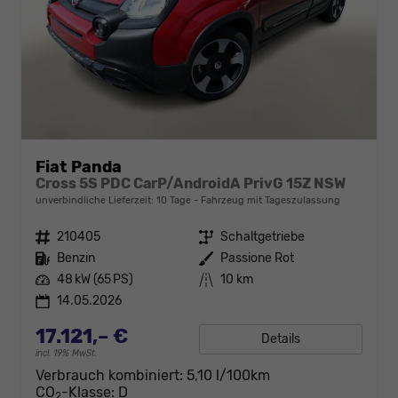
Fiat Panda
Cross 5S PDC CarP/AndroidA PrivG 15Z NSW
unverbindliche Lieferzeit:
10 Tage
Fahrzeug mit Tageszulassung
Fahrzeugnr.
210405
Getriebe
Schaltgetriebe
Kraftstoff
Benzin
Außenfarbe
Passione Rot
Leistung
48 kW (65 PS)
Kilometerstand
10 km
14.05.2026
17.121,– €
Details
incl. 19% MwSt.
Verbrauch kombiniert:
5,10 l/100km
CO
-Klasse:
D
2