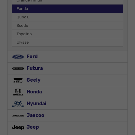
Grande Panda
Panda
Qubo L
Scudo
Topolino
Ulysse
Ford
Futura
Geely
Honda
Hyundai
Jaecoo
Jeep