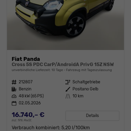
Fiat Panda
Cross 5S PDC CarP/AndroidA PrivG 15Z NSW
unverbindliche Lieferzeit:
10 Tage
Fahrzeug mit Tageszulassung
Fahrzeugnr.
212807
Getriebe
Schaltgetriebe
Kraftstoff
Benzin
Außenfarbe
Positano Gelb
Leistung
48 kW (65 PS)
Kilometerstand
10 km
02.05.2026
16.740,– €
Details
incl. 19% MwSt.
Verbrauch kombiniert:
5,20 l/100km