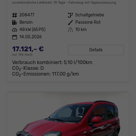
unverbindliche Lieferzeit:
10 Tage
Fahrzeug mit Tageszulassung
Fahrzeugnr.
208477
Getriebe
Schaltgetriebe
Kraftstoff
Benzin
Außenfarbe
Passione Rot
Leistung
48 kW (65 PS)
Kilometerstand
10 km
14.05.2026
17.121,– €
Details
incl. 19% MwSt.
Verbrauch kombiniert:
5,10 l/100km
CO
-Klasse:
D
2
CO
-Emissionen:
117,00 g/km
2