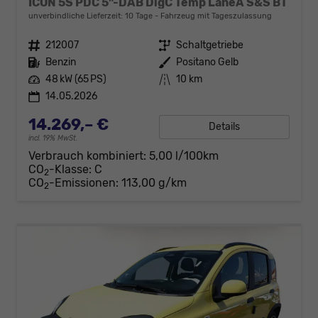
ICON 5S PDC 5"-DAB DigC Temp LaneA S&S BT
unverbindliche Lieferzeit:
10 Tage
Fahrzeug mit Tageszulassung
Fahrzeugnr.
212007
Getriebe
Schaltgetriebe
Kraftstoff
Benzin
Außenfarbe
Positano Gelb
Leistung
48 kW (65 PS)
Kilometerstand
10 km
14.05.2026
14.269,– €
Details
incl. 19% MwSt.
Verbrauch kombiniert:
5,00 l/100km
CO
-Klasse:
C
2
CO
-Emissionen:
113,00 g/km
2