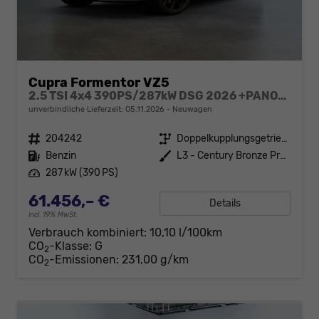
Cupra Formentor VZ5
2.5 TSI 4x4 390PS/287kW DSG 2026 +PANO+3 Jahre Garantie+360+MATRIX
unverbindliche Lieferzeit:
05.11.2026
Neuwagen
Fahrzeugnr.
204242
Getriebe
Doppelkupplungsgetriebe (DSG)
Kraftstoff
Benzin
Außenfarbe
L3 - Century Bronze Premium Matt-Lackierung
Leistung
287 kW (390 PS)
61.456,– €
Details
incl. 19% MwSt.
Verbrauch kombiniert:
10,10 l/100km
CO
-Klasse:
G
2
CO
-Emissionen:
231,00 g/km
2