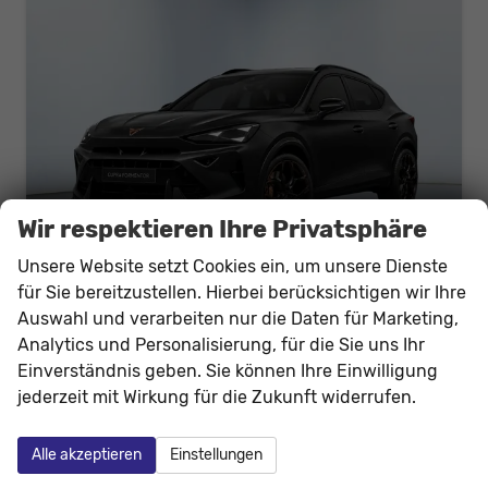
Wir respektieren Ihre Privatsphäre
Unsere Website setzt Cookies ein, um unsere Dienste
für Sie bereitzustellen. Hierbei berücksichtigen wir Ihre
Auswahl und verarbeiten nur die Daten für Marketing,
Cupra Formentor VZ5
Analytics und Personalisierung, für die Sie uns Ihr
2.5 TSI 4x4 390PS/287kW DSG 2026 +CUP BUCKET+PANO+3J.Garantie+360+MATRIX
Einverständnis geben. Sie können Ihre Einwilligung
unverbindliche Lieferzeit:
05.11.2026
Neuwagen
jederzeit mit Wirkung für die Zukunft widerrufen.
Fahrzeugnr.
204244
Getriebe
Doppelkupplungsgetriebe (DSG)
Kraftstoff
Benzin
Außenfarbe
0E - Midnight Black Met.
Alle akzeptieren
Einstellungen
Leistung
287 kW (390 PS)