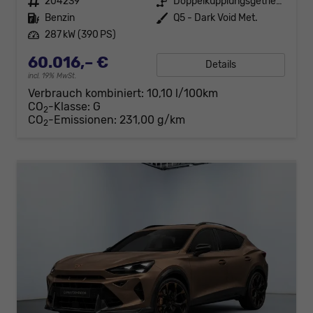
Fahrzeugnr.
204239
Getriebe
Doppelkupplungsgetriebe (DSG)
Kraftstoff
Benzin
Außenfarbe
Q5 - Dark Void Met.
Leistung
287 kW (390 PS)
60.016,– €
Details
incl. 19% MwSt.
Verbrauch kombiniert:
10,10 l/100km
CO
-Klasse:
G
2
CO
-Emissionen:
231,00 g/km
2