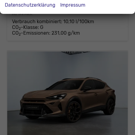
Datenschutzerklärung
Impressum
61.522,– €
Details
incl. 19% MwSt.
Verbrauch kombiniert:
10,10 l/100km
CO
-Klasse:
G
2
CO
-Emissionen:
231,00 g/km
2