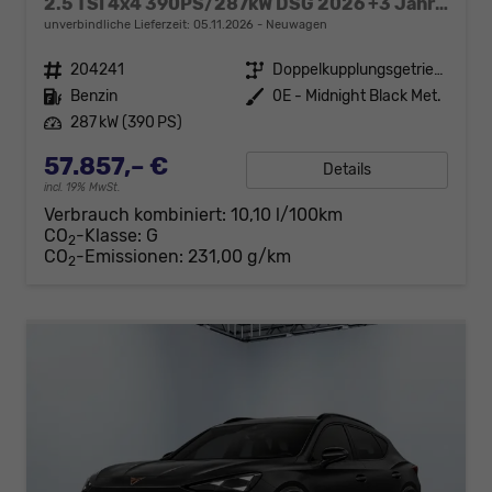
2.5 TSI 4x4 390PS/287kW DSG 2026 +3 Jahre Garantie+360+MATRIX
unverbindliche Lieferzeit:
05.11.2026
Neuwagen
Fahrzeugnr.
204241
Getriebe
Doppelkupplungsgetriebe (DSG)
Kraftstoff
Benzin
Außenfarbe
0E - Midnight Black Met.
Leistung
287 kW (390 PS)
57.857,– €
Details
incl. 19% MwSt.
Verbrauch kombiniert:
10,10 l/100km
CO
-Klasse:
G
2
CO
-Emissionen:
231,00 g/km
2