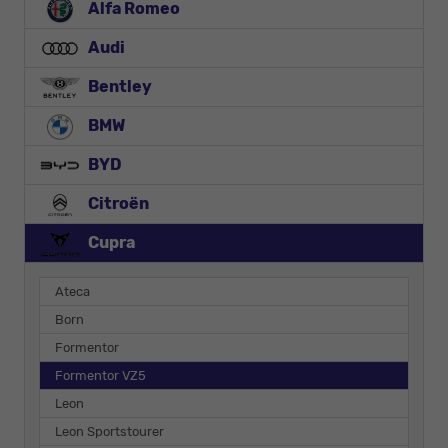
Alfa Romeo
Audi
Bentley
BMW
BYD
Citroën
Cupra
Ateca
Born
Formentor
Formentor VZ5
Leon
Leon Sportstourer