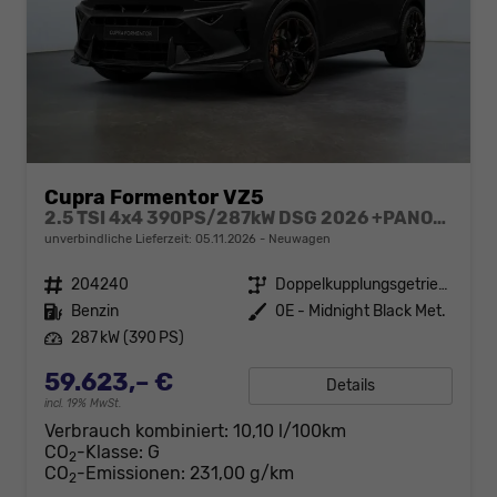
Cupra Formentor VZ5
2.5 TSI 4x4 390PS/287kW DSG 2026 +PANO+3 Jahre Garantie+360+MATRIX
unverbindliche Lieferzeit:
05.11.2026
Neuwagen
Fahrzeugnr.
204240
Getriebe
Doppelkupplungsgetriebe (DSG)
Kraftstoff
Benzin
Außenfarbe
0E - Midnight Black Met.
Leistung
287 kW (390 PS)
59.623,– €
Details
incl. 19% MwSt.
Verbrauch kombiniert:
10,10 l/100km
CO
-Klasse:
G
2
CO
-Emissionen:
231,00 g/km
2