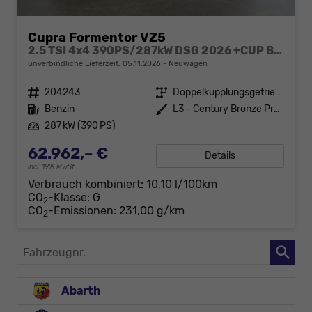
Cupra Formentor VZ5
2.5 TSI 4x4 390PS/287kW DSG 2026 +CUP BUCKET+PANO+3J.Garantie+360+MATRIX
unverbindliche Lieferzeit:
05.11.2026
Neuwagen
Fahrzeugnr.
204243
Getriebe
Doppelkupplungsgetriebe (DSG)
Kraftstoff
Benzin
Außenfarbe
L3 - Century Bronze Premium Matt-Lackierung
Leistung
287 kW (390 PS)
62.962,– €
Details
incl. 19% MwSt.
Verbrauch kombiniert:
10,10 l/100km
CO
-Klasse:
G
2
CO
-Emissionen:
231,00 g/km
2
Fahrzeugnr.
Abarth