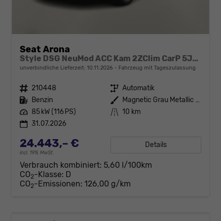
Seat Arona
Style DSG NeuMod ACC Kam 2ZClim CarP 5JGar
unverbindliche Lieferzeit:
10.11.2026
Fahrzeug mit Tageszulassung
Fahrzeugnr.
210448
Getriebe
Automatik
Kraftstoff
Benzin
Außenfarbe
Magnetic Grau Metallic / Dachfar
Leistung
85 kW (116 PS)
Kilometerstand
10 km
31.07.2026
24.443,– €
Details
incl. 19% MwSt.
Verbrauch kombiniert:
5,60 l/100km
CO
-Klasse:
D
2
CO
-Emissionen:
126,00 g/km
2