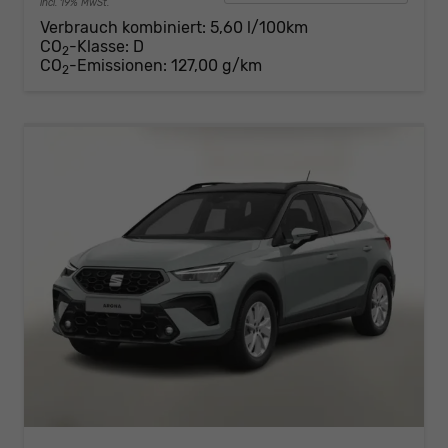
incl. 19% MwSt.
Verbrauch kombiniert:
5,60 l/100km
CO
-Klasse:
D
2
CO
-Emissionen:
127,00 g/km
2