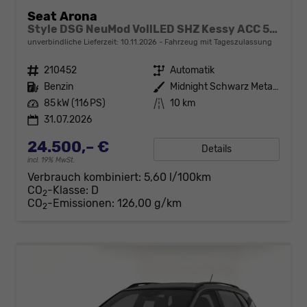
Seat Arona
Style DSG NeuMod VollLED SHZ Kessy ACC 5JG
unverbindliche Lieferzeit:
10.11.2026
Fahrzeug mit Tageszulassung
Fahrzeugnr.
210452
Getriebe
Automatik
Kraftstoff
Benzin
Außenfarbe
Midnight Schwarz Metallic / Dach
Leistung
85 kW (116 PS)
Kilometerstand
10 km
31.07.2026
24.500,– €
Details
incl. 19% MwSt.
Verbrauch kombiniert:
5,60 l/100km
CO
-Klasse:
D
2
CO
-Emissionen:
126,00 g/km
2