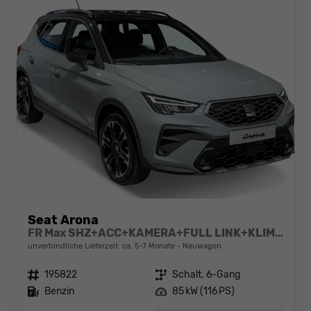
Seat Arona
FR Max SHZ+ACC+KAMERA+FULL LINK+KLIMA+KESSY+LED+16" ALU
unverbindliche Lieferzeit: ca. 5-7 Monate
Neuwagen
Fahrzeugnr.
195822
Getriebe
Schalt. 6-Gang
Kraftstoff
Benzin
Leistung
85 kW (116 PS)