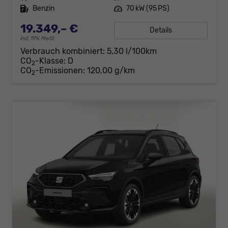
Kraftstoff
Benzin
Leistung
70 kW (95 PS)
19.349,– €
Details
incl. 19% MwSt.
Verbrauch kombiniert:
5,30 l/100km
CO
-Klasse:
D
2
CO
-Emissionen:
120,00 g/km
2