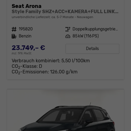
Seat Arona
Style Family SHZ+ACC+KAMERA+FULL LINK+KLIMA+LED+16" ALU
unverbindliche Lieferzeit: ca. 5-7 Monate
Neuwagen
Fahrzeugnr.
195820
Getriebe
Doppelkupplungsgetriebe (DSG)
Kraftstoff
Benzin
Leistung
85 kW (116 PS)
23.749,– €
Details
incl. 19% MwSt.
Verbrauch kombiniert:
5,50 l/100km
CO
-Klasse:
D
2
CO
-Emissionen:
126,00 g/km
2