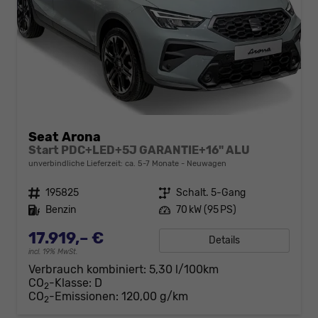
Seat Arona
Start PDC+LED+5J GARANTIE+16" ALU
unverbindliche Lieferzeit: ca. 5-7 Monate
Neuwagen
Fahrzeugnr.
195825
Getriebe
Schalt. 5-Gang
Kraftstoff
Benzin
Leistung
70 kW (95 PS)
17.919,– €
Details
incl. 19% MwSt.
Verbrauch kombiniert:
5,30 l/100km
CO
-Klasse:
D
2
CO
-Emissionen:
120,00 g/km
2