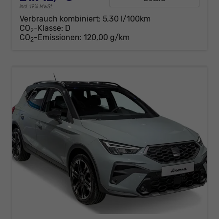
incl. 19% MwSt.
Verbrauch kombiniert:
5,30 l/100km
CO
-Klasse:
D
2
CO
-Emissionen:
120,00 g/km
2