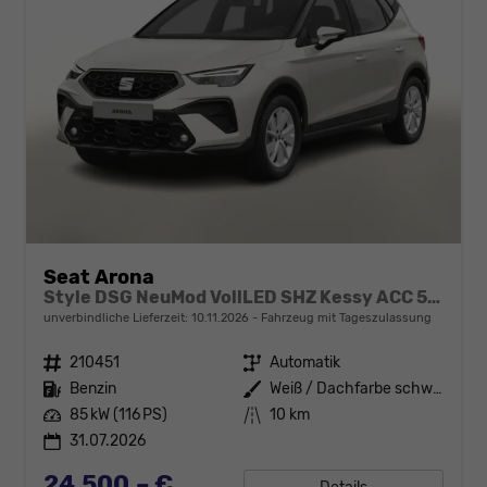
Seat Arona
Style DSG NeuMod VollLED SHZ Kessy ACC 5JG
unverbindliche Lieferzeit:
10.11.2026
Fahrzeug mit Tageszulassung
Fahrzeugnr.
210451
Getriebe
Automatik
Kraftstoff
Benzin
Außenfarbe
Weiß / Dachfarbe schwarz
Leistung
85 kW (116 PS)
Kilometerstand
10 km
31.07.2026
24.500,– €