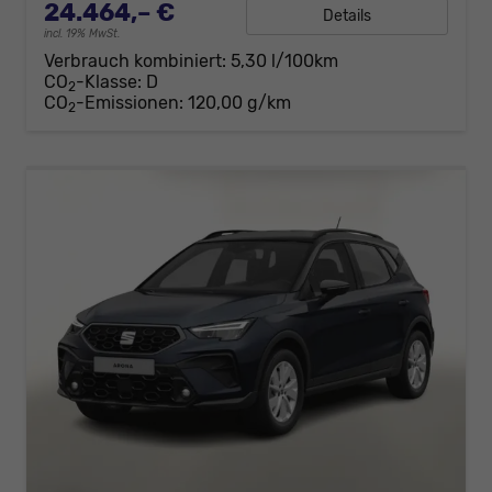
24.464,– €
Details
incl. 19% MwSt.
Verbrauch kombiniert:
5,30 l/100km
CO
-Klasse:
D
2
CO
-Emissionen:
120,00 g/km
2