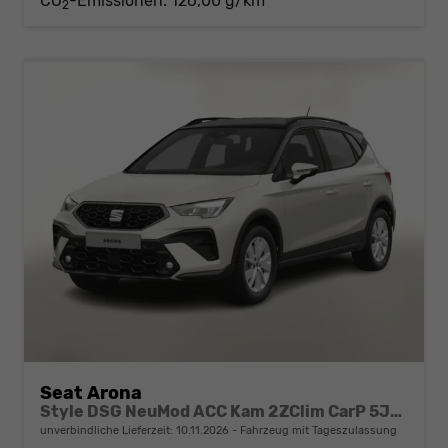
CO
-Emissionen:
126,00 g/km
2
Seat Arona
Style DSG NeuMod ACC Kam 2ZClim CarP 5JGar
unverbindliche Lieferzeit:
10.11.2026
Fahrzeug mit Tageszulassung