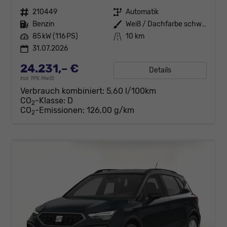
Fahrzeugnr.
210449
Getriebe
Automatik
Kraftstoff
Benzin
Außenfarbe
Weiß / Dachfarbe schwarz
Leistung
85 kW (116 PS)
Kilometerstand
10 km
31.07.2026
24.231,– €
Details
incl. 19% MwSt.
Verbrauch kombiniert:
5,60 l/100km
CO
-Klasse:
D
2
CO
-Emissionen:
126,00 g/km
2