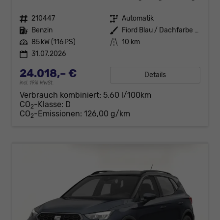
Fahrzeugnr.
210447
Getriebe
Automatik
Kraftstoff
Benzin
Außenfarbe
Fiord Blau / Dachfarbe schwarz
Leistung
85 kW (116 PS)
Kilometerstand
10 km
31.07.2026
24.018,– €
Details
incl. 19% MwSt.
Verbrauch kombiniert:
5,60 l/100km
CO
-Klasse:
D
2
CO
-Emissionen:
126,00 g/km
2