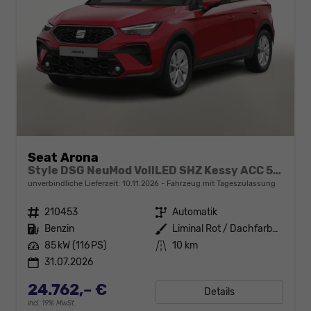
Seat Arona
Style DSG NeuMod VollLED SHZ Kessy ACC 5JG
unverbindliche Lieferzeit:
10.11.2026
Fahrzeug mit Tageszulassung
Fahrzeugnr.
210453
Getriebe
Automatik
Kraftstoff
Benzin
Außenfarbe
Liminal Rot / Dachfarbe schwarz
Leistung
85 kW (116 PS)
Kilometerstand
10 km
31.07.2026
24.762,– €
Details
incl. 19% MwSt.