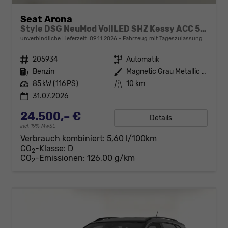
Seat Arona
Style DSG NeuMod VollLED SHZ Kessy ACC 5JG
unverbindliche Lieferzeit:
09.11.2026
Fahrzeug mit Tageszulassung
Fahrzeugnr.
205934
Getriebe
Automatik
Kraftstoff
Benzin
Außenfarbe
Magnetic Grau Metallic / Dachfar
Leistung
85 kW (116 PS)
Kilometerstand
10 km
31.07.2026
24.500,– €
Details
incl. 19% MwSt.
Verbrauch kombiniert:
5,60 l/100km
CO
-Klasse:
D
2
CO
-Emissionen:
126,00 g/km
2