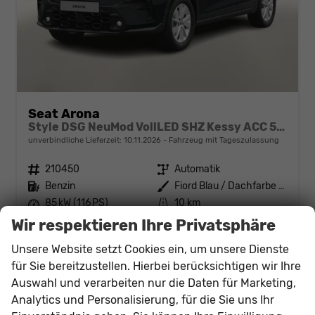
Seat Arona
Style DSG NeuMod VollLED SHZ Kessy ACC 5JG
unverbindliche Lieferzeit:
10.11.2026
Fahrzeug mit Tageszulassung
Fahrzeugnr.
210450
Getriebe
Automatik
Kraftstoff
Benzin
Außenfarbe
Fiord Blau / Dachfarbe schwarz
Leistung
85 kW (116 PS)
Kilometerstand
10 km
31.07.2026
Wir respektieren Ihre Privatsphäre
24.231,– €
Unsere Website setzt Cookies ein, um unsere Dienste
Details
incl. 19% MwSt.
für Sie bereitzustellen. Hierbei berücksichtigen wir Ihre
Verbrauch kombiniert:
5,60 l/100km
Auswahl und verarbeiten nur die Daten für Marketing,
CO
-Klasse:
D
2
Analytics und Personalisierung, für die Sie uns Ihr
CO
-Emissionen:
126,00 g/km
2