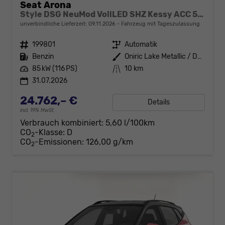
Seat Arona
Style DSG NeuMod VollLED SHZ Kessy ACC 5JG
unverbindliche Lieferzeit:
09.11.2026
Fahrzeug mit Tageszulassung
Fahrzeugnr.
199801
Getriebe
Automatik
Kraftstoff
Benzin
Außenfarbe
Oniric Lake Metallic / Dachfarbe
Leistung
85 kW (116 PS)
Kilometerstand
10 km
31.07.2026
24.762,– €
Details
incl. 19% MwSt.
Verbrauch kombiniert:
5,60 l/100km
CO
-Klasse:
D
2
CO
-Emissionen:
126,00 g/km
2