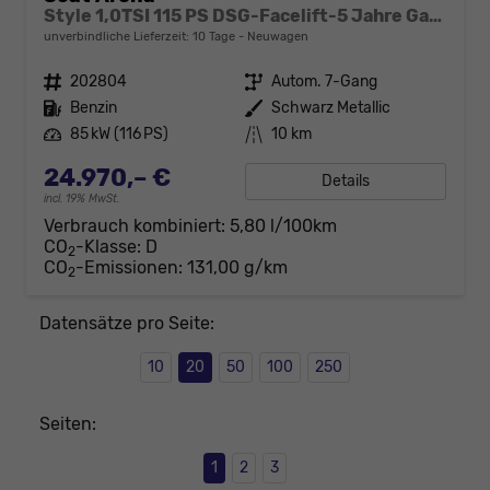
Style 1,0TSI 115 PS DSG-Facelift-5 Jahre Garantie-Parklenkassistent-PDC vorne&hinten-Rückfahrkamera-LED-ACC-DAB-Fernlichtassistent-ISOFIX-variabler Ladeboden-Sitzheizung-FULL Link-Alu 16"-Sofort
unverbindliche Lieferzeit:
10 Tage
Neuwagen
Fahrzeugnr.
202804
Getriebe
Autom. 7-Gang
Kraftstoff
Benzin
Außenfarbe
Schwarz Metallic
Leistung
85 kW (116 PS)
Kilometerstand
10 km
24.970,– €
Details
incl. 19% MwSt.
Verbrauch kombiniert:
5,80 l/100km
CO
-Klasse:
D
2
CO
-Emissionen:
131,00 g/km
2
Datensätze pro Seite:
10
20
50
100
250
Seiten:
1
2
3