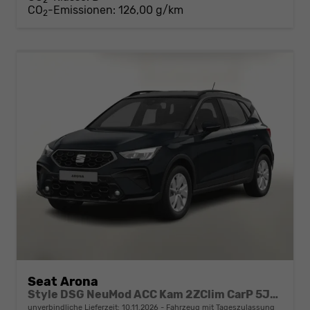
CO
-Emissionen:
126,00 g/km
2
Seat Arona
Style DSG NeuMod ACC Kam 2ZClim CarP 5JGar
unverbindliche Lieferzeit:
10.11.2026
Fahrzeug mit Tageszulassung