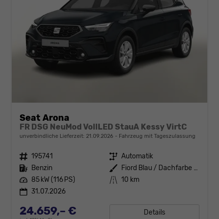
Seat Arona
FR DSG NeuMod VollLED StauA Kessy VirtC
unverbindliche Lieferzeit:
21.09.2026
Fahrzeug mit Tageszulassung
Fahrzeugnr.
195741
Getriebe
Automatik
Kraftstoff
Benzin
Außenfarbe
Fiord Blau / Dachfarbe schwarz
Leistung
85 kW (116 PS)
Kilometerstand
10 km
31.07.2026
24.659,– €
Details