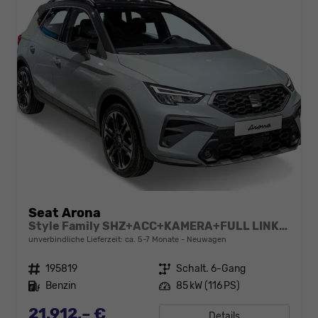
Seat Arona
Style Family SHZ+ACC+KAMERA+FULL LINK+KLIMA+LED+16" ALU
unverbindliche Lieferzeit: ca. 5-7 Monate
Neuwagen
Fahrzeugnr.
195819
Getriebe
Schalt. 6-Gang
Kraftstoff
Benzin
Leistung
85 kW (116 PS)
21.912,– €
Details