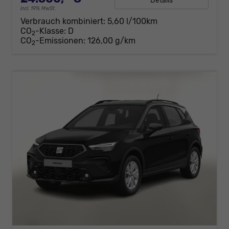
Details
incl. 19% MwSt.
Verbrauch kombiniert:
5,60 l/100km
CO
-Klasse:
D
2
CO
-Emissionen:
126,00 g/km
2