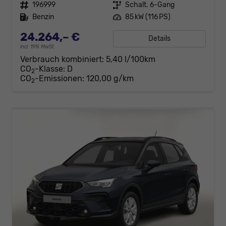
Fahrzeugnr.
196999
Getriebe
Schalt. 6-Gang
Kraftstoff
Benzin
Leistung
85 kW (116 PS)
24.264,– €
Details
incl. 19% MwSt.
Verbrauch kombiniert:
5,40 l/100km
CO
-Klasse:
D
2
CO
-Emissionen:
120,00 g/km
2