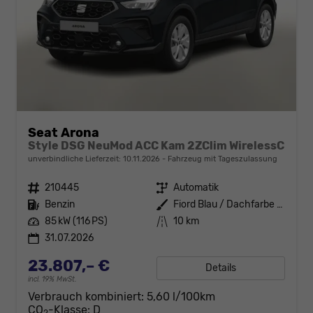
Seat Arona
Style DSG NeuMod ACC Kam 2ZClim WirelessC
unverbindliche Lieferzeit:
10.11.2026
Fahrzeug mit Tageszulassung
Fahrzeugnr.
210445
Getriebe
Automatik
Kraftstoff
Benzin
Außenfarbe
Fiord Blau / Dachfarbe schwarz
Leistung
85 kW (116 PS)
Kilometerstand
10 km
31.07.2026
23.807,– €
Details
incl. 19% MwSt.
Verbrauch kombiniert:
5,60 l/100km
CO
-Klasse:
D
2