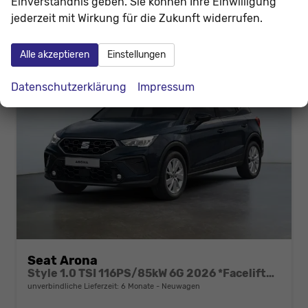
Einverständnis geben. Sie können Ihre Einwilligung
jederzeit mit Wirkung für die Zukunft widerrufen.
Alle akzeptieren
Einstellungen
Datenschutzerklärung
Impressum
Seat Arona
Style 1.0 TSI 116PS/85kW 6G 2026 *Faceliftet*
unverbindliche Lieferzeit:
6 Monate
Neuwagen