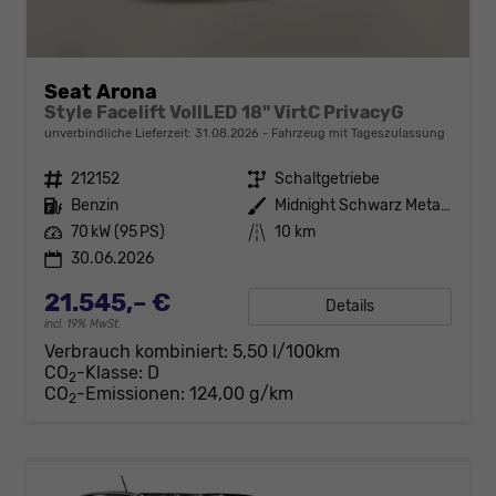
Seat Arona
Style Facelift VollLED 18" VirtC PrivacyG
unverbindliche Lieferzeit:
31.08.2026
Fahrzeug mit Tageszulassung
Fahrzeugnr.
212152
Getriebe
Schaltgetriebe
Kraftstoff
Benzin
Außenfarbe
Midnight Schwarz Metallic
Leistung
70 kW (95 PS)
Kilometerstand
10 km
30.06.2026
21.545,– €
Details
incl. 19% MwSt.
Verbrauch kombiniert:
5,50 l/100km
CO
-Klasse:
D
2
CO
-Emissionen:
124,00 g/km
2