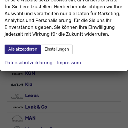
Futura
für Sie bereitzustellen. Hierbei berücksichtigen wir Ihre
Auswahl und verarbeiten nur die Daten für Marketing,
Geely
Analytics und Personalisierung, für die Sie uns Ihr
Einverständnis geben. Sie können Ihre Einwilligung
Honda
jederzeit mit Wirkung für die Zukunft widerrufen.
Hyundai
Alle akzeptieren
Einstellungen
Jaecoo
Jeep
Datenschutzerklärung
Impressum
KGM
Kia
Lexus
Lynk & Co
MAN