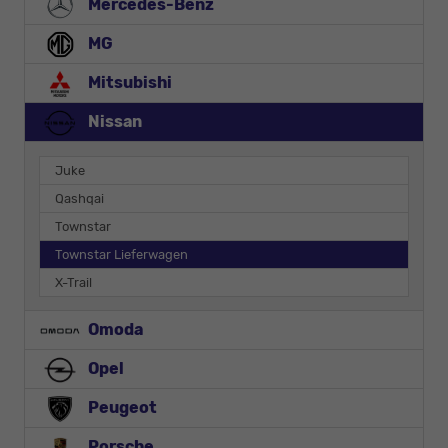
Mercedes-Benz
MG
Mitsubishi
Nissan
Juke
Qashqai
Townstar
Townstar Lieferwagen
X-Trail
Omoda
Opel
Peugeot
Porsche