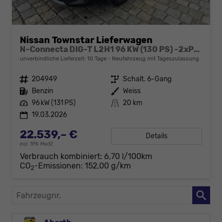
Nissan Townstar Lieferwagen
N-Connecta DIG-T L2H1 96 KW (130 PS) -2xPDC-Rückfahrkamera-Klima-Hecktüren-Sofort
unverbindliche Lieferzeit:
10 Tage
Neufahrzeug mit Tageszulassung
Fahrzeugnr.
204949
Getriebe
Schalt. 6-Gang
Kraftstoff
Benzin
Außenfarbe
Weiss
Leistung
96 kW (131 PS)
Kilometerstand
20 km
19.03.2026
22.539,– €
Details
incl. 19% MwSt.
Verbrauch kombiniert:
6,70 l/100km
CO
-Emissionen:
152,00 g/km
2
Fahrzeugnr.