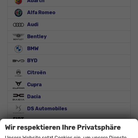
Abarth
Alfa Romeo
Audi
Bentley
BMW
BYD
Citroën
Cupra
Dacia
DS Automobiles
Fiat
Wir respektieren Ihre Privatsphäre
Ford
Unsere Website setzt Cookies ein, um unsere Dienste