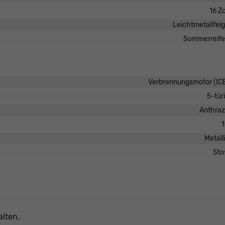
16 Zo
Leichtmetallfel
Sommerreif
Verbrennungsmotor (IC
5-tür
Anthraz
Metall
Sto
lten.