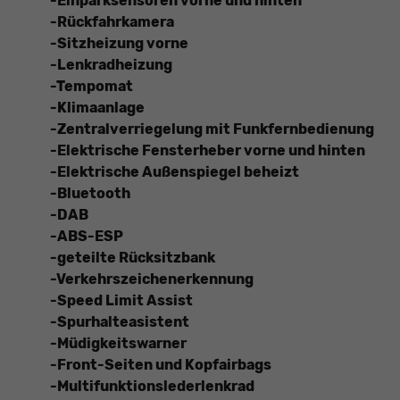
-Einparksensoren vorne und hinten
-Rückfahrkamera
-Sitzheizung vorne
-Lenkradheizung
-Tempomat
-Klimaanlage
-Zentralverriegelung mit Funkfernbedienung
-Elektrische Fensterheber vorne und hinten
-Elektrische Außenspiegel beheizt
-Bluetooth
-DAB
-ABS-ESP
-geteilte Rücksitzbank
-Verkehrszeichenerkennung
-Speed Limit Assist
-Spurhalteasistent
-Müdigkeitswarner
-Front-Seiten und Kopfairbags
-Multifunktionslederlenkrad