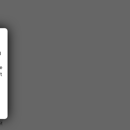
d
ie
t
er
ch
ll
en
ng
ng
tz