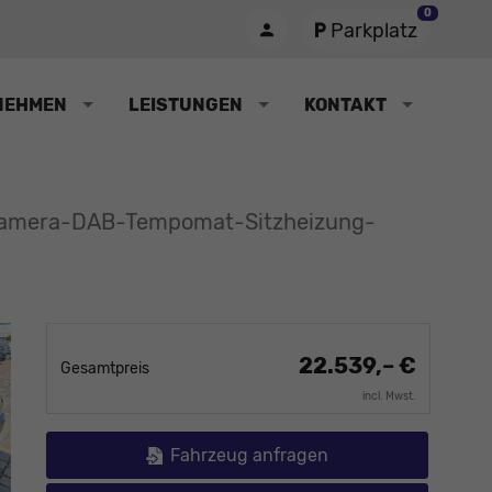
0
Parkplatz
NEHMEN
LEISTUNGEN
KONTAKT
rkamera-DAB-Tempomat-Sitzheizung-
22.539,– €
Gesamtpreis
incl. Mwst.
Fahrzeug anfragen