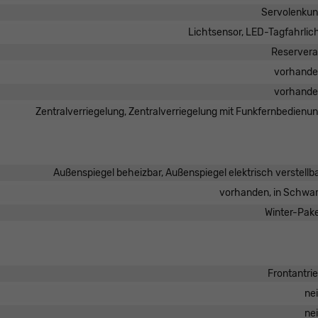
Servolenku
Lichtsensor, LED-Tagfahrlic
Reserver
vorhand
vorhand
Zentralverriegelung, Zentralverriegelung mit Funkfernbedienu
Außenspiegel beheizbar, Außenspiegel elektrisch verstellb
vorhanden, in Schwa
Winter-Pak
Frontantri
ne
ne