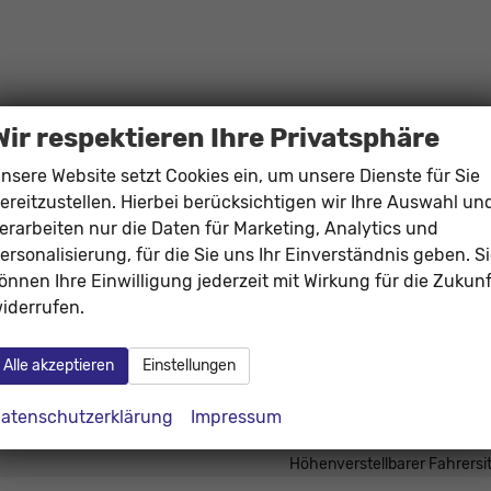
Wir respektieren Ihre Privatsphäre
nsere Website setzt Cookies ein, um unsere Dienste für Sie
ereitzustellen. Hierbei berücksichtigen wir Ihre Auswahl un
erarbeiten nur die Daten für Marketing, Analytics und
ersonalisierung, für die Sie uns Ihr Einverständnis geben. S
önnen Ihre Einwilligung jederzeit mit Wirkung für die Zukunf
Mittelarmlehne, Fahrer, Beifahr
iderrufen.
elektrisch 4-fa
Klimaanlage manue
Alle akzeptieren
Einstellungen
vorhand
in Leder, höhenverstellbar, mit Multifunktionen, mit Lenkradheizu
atenschutzerklärung
Impressum
Sitzheizu
Höhenverstellbarer Fahrersi