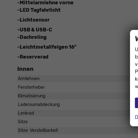
-Mittelarmlehne vorne
-LED Tagfahrlicht
-Lichtsensor
-USB & USB-C
-Dachreling
-Leichtmetallfelgen 16"
U
b
-Reserverad
v
Innen
P
k
Armlehnen
w
Fensterheber
Klimatisierung
Laderaumabdeckung
Lenkrad
D
Sitze
Sitze: Verstellbarkeit