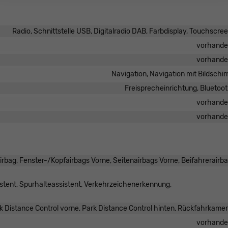
Radio, Schnittstelle USB, Digitalradio DAB, Farbdisplay, Touchscre
vorhand
vorhand
Navigation, Navigation mit Bildschi
Freisprecheinrichtung, Bluetoo
vorhand
vorhand
irbag, Fenster-/Kopfairbags Vorne, Seitenairbags Vorne, Beifahrerairb
tent, Spurhalteassistent, Verkehrzeichenerkennung,
k Distance Control vorne, Park Distance Control hinten, Rückfahrkame
vorhand